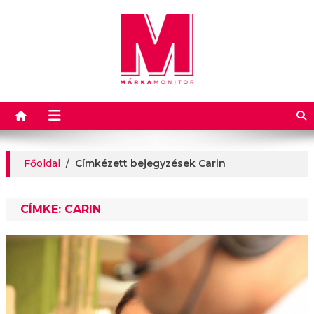
Márkamonitor
Főoldal
/
Címkézett bejegyzések Carin
CÍMKE:
CARIN