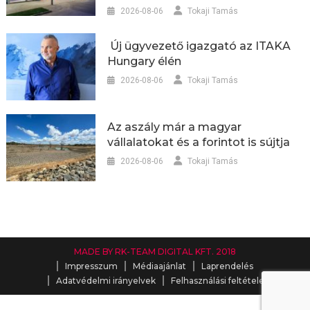
2026-08-06
Tokaji Tamás
Új ügyvezető igazgató az ITAKA
Hungary élén
2026-08-06
Tokaji Tamás
Az aszály már a magyar
vállalatokat és a forintot is sújtja
2026-08-06
Tokaji Tamás
MADE BY RK-TEAM DIGITAL KFT. 2018
Impresszum
Médiaajánlat
Laprendelés
Adatvédelmi irányelvek
Felhasználási feltételek