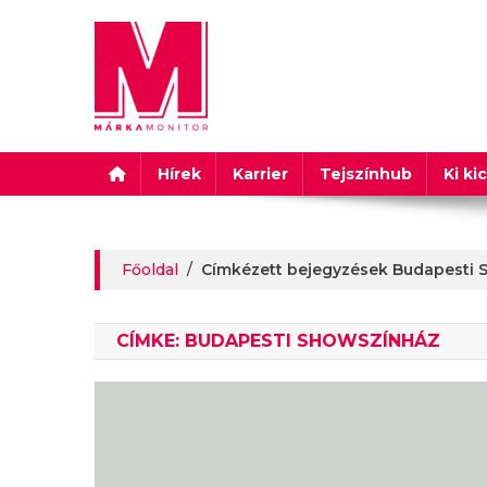
Márkamonitor
Hírek
Karrier
Tejszínhub
Ki ki
Főoldal
/
Címkézett bejegyzések Budapesti
CÍMKE:
BUDAPESTI SHOWSZÍNHÁZ