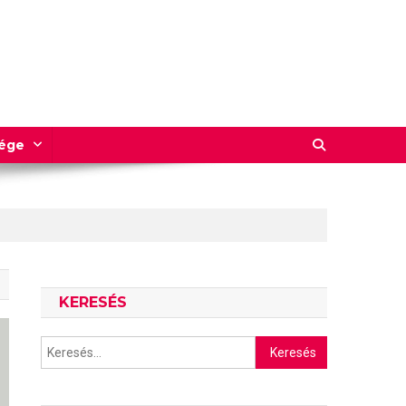
sége
KERESÉS
Keresés: