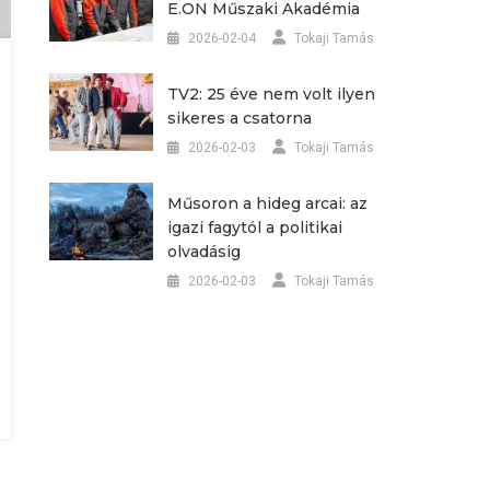
E.ON Műszaki Akadémia
2026-02-04
Tokaji Tamás
TV2: 25 éve nem volt ilyen
sikeres a csatorna
2026-02-03
Tokaji Tamás
Műsoron a hideg arcai: az
igazi fagytól a politikai
olvadásig
2026-02-03
Tokaji Tamás