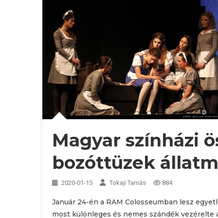
Magyar színházi ös
bozóttüzek állat
2020-01-15
Tokaji Tamás
884
Január 24-én a RAM Colosseumban lesz egyetle
most különleges és nemes szándék vezérelte 