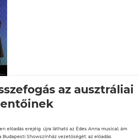
szefogás az ausztráliai
mentőinek
n előadás erejéig újra látható az Édes Anna musical, ám
a Budapesti Showszínház vezetőségét: az előadás