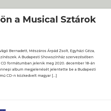
jön a Musical Sztárok
Vágó Bernadett, Mészáros Árpád Zsolt, Egyházi Géza,
l színészek. A Budapesti Showszínház szervezésében
ely CD formátumban jelenik meg 2020. december 18-án
 ünnepi album megjelenését jelentette be a Budapesti
című CD-n közkedvelt magyar […]