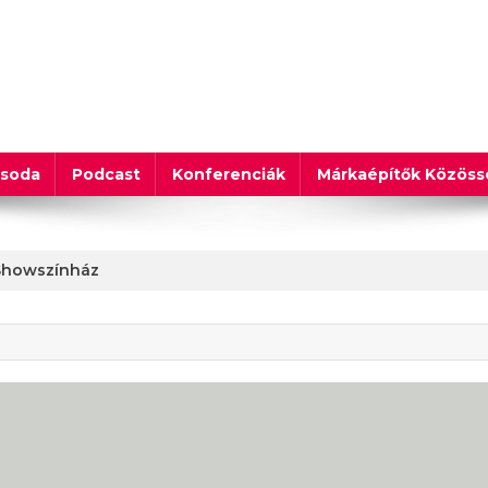
csoda
Podcast
Konferenciák
Márkaépítők Közös
 Showszínház