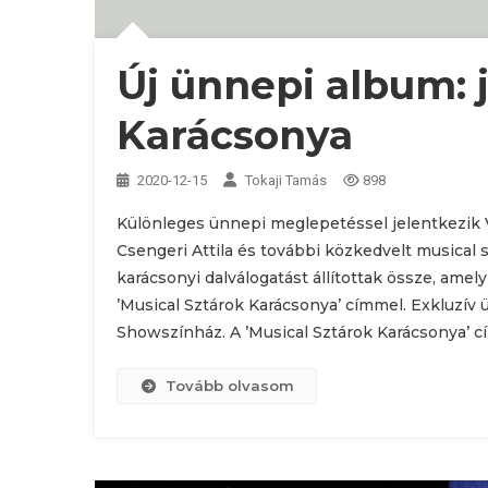
Új ünnepi album: 
Karácsonya
2020-12-15
Tokaji Tamás
898
Különleges ünnepi meglepetéssel jelentkezik 
Csengeri Attila és további közkedvelt musica
karácsonyi dalválogatást állítottak össze, am
’Musical Sztárok Karácsonya’ címmel. Exkluzív
Showszínház. A ’Musical Sztárok Karácsonya’ 
Tovább olvasom