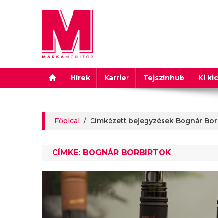
Márkamonitor
Hírek
Karrier
Tejszínhub
Ki ki
Főoldal
/
Címkézett bejegyzések Bognár Bor
CÍMKE:
BOGNÁR BORBIRTOK