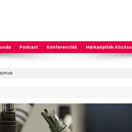
csoda
Podcast
Konferenciák
Márkaépítők Közös
birtok