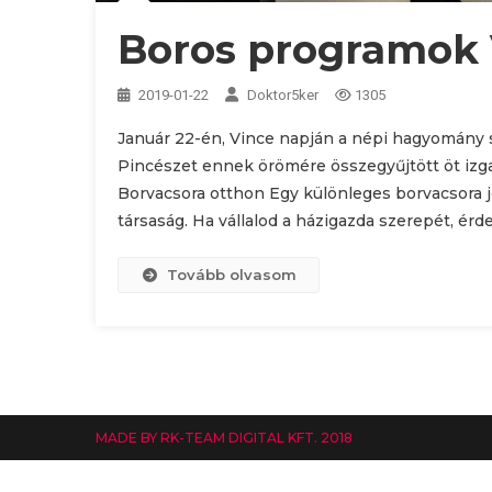
Boros programok 
2019-01-22
Doktor5ker
1305
Január 22-én, Vince napján a népi hagyomány sz
Pincészet ennek örömére összegyűjtött öt izg
Borvacsora otthon Egy különleges borvacsora jó
társaság. Ha vállalod a házigazda szerepét, érd
Tovább olvasom
MADE BY RK-TEAM DIGITAL KFT. 2018