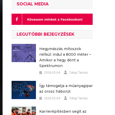
SOCIAL MEDIA
LEGUTÓBBI BEJEGYZÉSEK
Hegymászás mítoszok
nélkül: indul a 8000 méter –
Amikor a hegy dönt a
Spektrumon
2026-02-04
Tokaji Tamás
Így támogatja a műanyagipar
az orosz háborút
2026-02-04
Tokaji Tamás
Karrierépítésben segít az