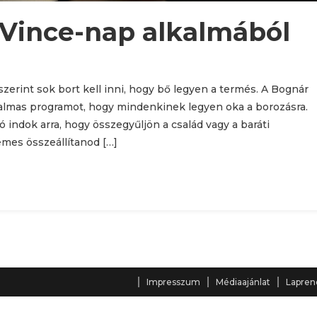
Vince-nap alkalmából
erint sok bort kell inni, hogy bő legyen a termés. A Bognár
almas programot, hogy mindenkinek legyen oka a borozásra.
 indok arra, hogy összegyűljön a család vagy a baráti
emes összeállítanod […]
Impresszum
Médiaajánlat
Lapren