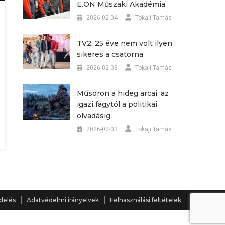
E.ON Műszaki Akadémia
2026-02-04
Tokaji Tamás
TV2: 25 éve nem volt ilyen
sikeres a csatorna
2026-02-03
Tokaji Tamás
Műsoron a hideg arcai: az
igazi fagytól a politikai
olvadásig
2026-02-03
Tokaji Tamás
delés
Adatvédelmi irányelvek
Felhasználási feltételek