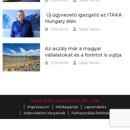
2026-08-06
Tokaji Tamás
Új ügyvezető igazgató az ITAKA
Hungary élén
2026-08-06
Tokaji Tamás
Az aszály már a magyar
vállalatokat és a forintot is sújtja
2026-08-06
Tokaji Tamás
MADE BY RK-TEAM DIGITAL KFT. 2018
Impresszum
Médiaajánlat
Laprendelés
Adatvédelmi irányelvek
Felhasználási feltételek