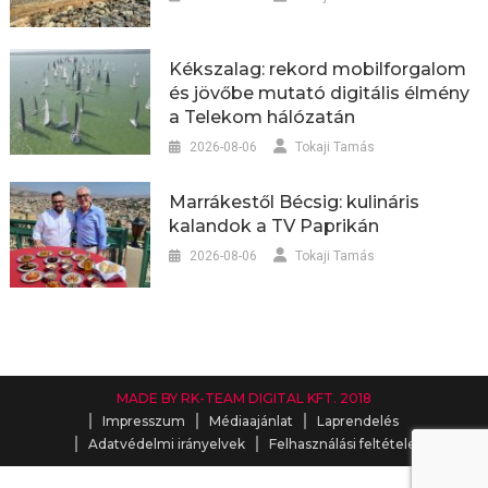
Kékszalag: rekord mobilforgalom
és jövőbe mutató digitális élmény
a Telekom hálózatán
2026-08-06
Tokaji Tamás
Marrákestől Bécsig: kulináris
kalandok a TV Paprikán
2026-08-06
Tokaji Tamás
MADE BY RK-TEAM DIGITAL KFT. 2018
Impresszum
Médiaajánlat
Laprendelés
Adatvédelmi irányelvek
Felhasználási feltételek