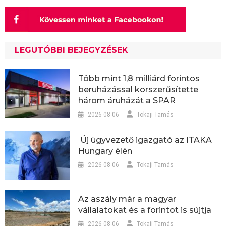
LEGUTÓBBI BEJEGYZÉSEK
Több mint 1,8 milliárd forintos
beruházással korszerűsítette
három áruházát a SPAR
2026-08-06
Tokaji Tamás
Új ügyvezető igazgató az ITAKA
Hungary élén
2026-08-06
Tokaji Tamás
Az aszály már a magyar
vállalatokat és a forintot is sújtja
2026-08-06
Tokaji Tamás