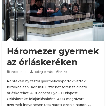
Háromezer gyermek
az óriáskeréken
2018-12-11
Tokaji Tamás
2155
Pénteken nyitástól gyermekcsoportok vették
birtokba az V. kerületi Erzsébet téren található
óriáskereket. A Budapest Eye – Budapest
Óriáskereke felajánlásaként 3000 meghívott
gyermek ingyenesen utazhatott ezen a napon. A