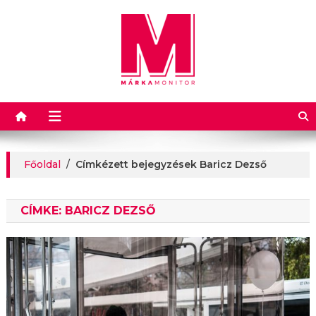
Márkamonitor
Főoldal
/
Címkézett bejegyzések Baricz Dezső
CÍMKE:
BARICZ DEZSŐ