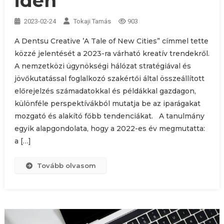
idén
2023-02-24
Tokaji Tamás
903
A Dentsu Creative ’A Tale of New Cities” címmel tette
közzé jelentését a 2023-ra várható kreatív trendekről.
A nemzetközi ügynökségi hálózat stratégiával és
jövőkutatással foglalkozó szakértői által összeállított
előrejelzés számadatokkal és példákkal gazdagon,
különféle perspektívákból mutatja be az iparágakat
mozgató és alakító főbb tendenciákat. A tanulmány
egyik alapgondolata, hogy a 2022-es év megmutatta:
a […]
Tovább olvasom