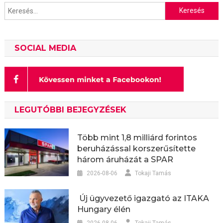
Keresés:
SOCIAL MEDIA
LEGUTÓBBI BEJEGYZÉSEK
Több mint 1,8 milliárd forintos
beruházással korszerűsítette
három áruházát a SPAR
2026-08-06
Tokaji Tamás
Új ügyvezető igazgató az ITAKA
Hungary élén
2026-08-06
Tokaji Tamás