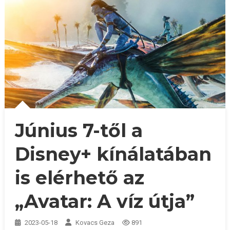
Június 7-től a
Disney+ kínálatában
is elérhető az
„Avatar: A víz útja”
2023-05-18
Kovacs Geza
891