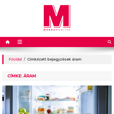
Márkamonitor
Főoldal
/
Címkézett bejegyzések áram
CÍMKE:
ÁRAM