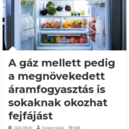
A gáz mellett pedig
a megnövekedett
áramfogyasztás is
sokaknak okozhat
fejfájást
2022-08-30
Kovacs Geza
848