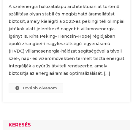
A szélenergia hálózatalapú architektúrán át történő
szállítása olyan stabil és megbízható áramellátást
biztosít, amely kielégíti a 2022-es pekingi téli olimpiai
játékok alatt jelentkező nagyobb villamosenergia-
igényt is. Kína Peking–Tiencsin–Hopej régiójában
épülő zhangbei-i nagyfeszültségű, egyenáramú
(HVDC) villamosenergia-hálózat segítségével a távoli
szél-, nap- és vízerőművekben termelt tiszta energiát
integrálják a gyűrűs átviteli rendszerbe, amely
biztosítja az energiaáramlás optimalizálását. […]
Tovább olvasom
KERESÉS