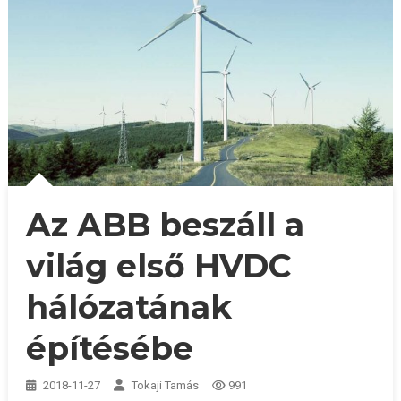
Az ABB beszáll a
világ első HVDC
hálózatának
építésébe
2018-11-27
Tokaji Tamás
991