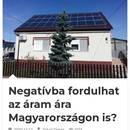
Negatívba fordulhat
az áram ára
Magyarországon is?
2020-11-27
Tokaji Tamás
1074