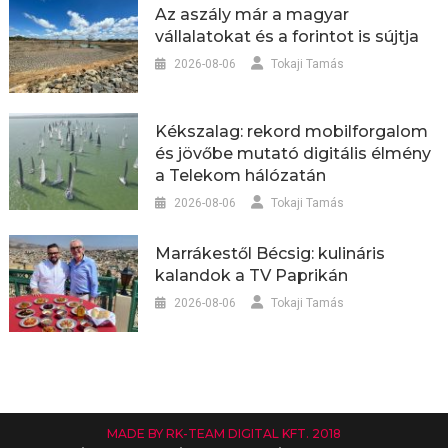
Az aszály már a magyar
vállalatokat és a forintot is sújtja
2026-08-06
Tokaji Tamás
Kékszalag: rekord mobilforgalom
és jövőbe mutató digitális élmény
a Telekom hálózatán
2026-08-06
Tokaji Tamás
Marrákestől Bécsig: kulináris
kalandok a TV Paprikán
2026-08-06
Tokaji Tamás
MADE BY RK-TEAM DIGITAL KFT. 2018