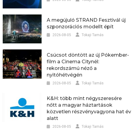
A megújuló STRAND Fesztivál új
szponzorációs modellt épít
2026-08-05
Tokaji Tamás
Csúcsot döntött az új Pókember-
film a Cinema Citynél:
rekordszámú néző a
nyitóhétvégén
2026-08-05
Tokaji Tamás
K&H: több mint négyszeresére
nőtt a magyar háztartások
közvetlen részvényvagyona hat év
alatt
2026-08-05
Tokaji Tamás