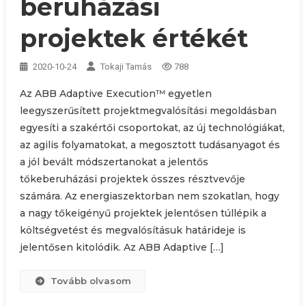
beruházási
projektek értékét
2020-10-24
Tokaji Tamás
788
Az ABB Adaptive Execution™ egyetlen
leegyszerűsített projektmegvalósítási megoldásban
egyesíti a szakértői csoportokat, az új technológiákat,
az agilis folyamatokat, a megosztott tudásanyagot és
a jól bevált módszertanokat a jelentős
tőkeberuházási projektek összes résztvevője
számára. Az energiaszektorban nem szokatlan, hogy
a nagy tőkeigényű projektek jelentősen túllépik a
költségvetést és megvalósításuk határideje is
jelentősen kitolódik. Az ABB Adaptive […]
Tovább olvasom