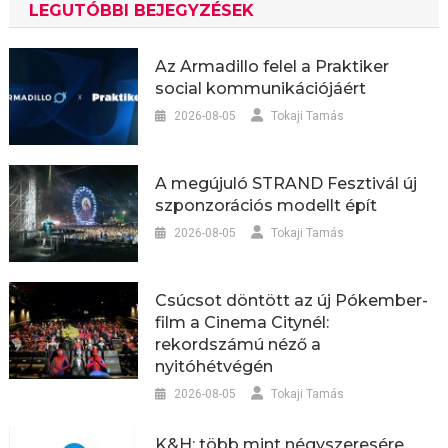
LEGUTÓBBI BEJEGYZÉSEK
Az Armadillo felel a Praktiker
social kommunikációjáért
2026-08-05
Tokaji Tamás
A megújuló STRAND Fesztivál új
szponzorációs modellt épít
2026-08-05
Tokaji Tamás
Csúcsot döntött az új Pókember-
film a Cinema Citynél:
rekordszámú néző a
nyitóhétvégén
2026-08-05
Tokaji Tamás
K&H: több mint négyszeresére