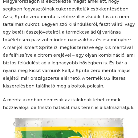
Magyarországon is elkötelezte magát amellett, hogy
segítsen fogyasztóinak cukorbevitelük csökkentésében.
Az új Sprite zero menta is ehhez illeszkedik, hiszen nem
tartalmaz cukrot. Legyen szó kirándulásról, fesztiválról vagy
egy baráti összejövetelről, a termékcsalád új variánsa
tökéletesen passzol minden napszakhoz és eseményhez.
A már jól ismert Sprite íz, megfűszerezve egy kis mentával
és felfrissítve a citrom erejével – egy olyan kombináció, ami
biztos felüdülést ad a legnagyobb hőségben is. És bár a
nyárra még kicsit várnunk kell, a Sprite zero menta május
elejétől már országszerte elérhető. A termék 0,5 literes
kiszerelésben található meg a boltok polcain.
A menta azonban nemcsak az italoknak lehet remek
hozzávalója, de frisstő hatását más téren is alkalmazhatjuk.