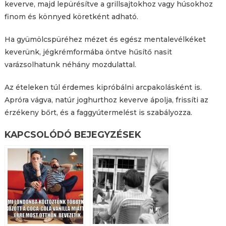
keverve, majd lepürésítve a grillsajtokhoz vagy húsokhoz
finom és könnyed köretként adható.
Ha gyümölcspüréhez mézet és egész mentalevélkéket
keverünk, jégkrémformába öntve hűsítő nasit
varázsolhatunk néhány mozdulattal.
Az ételeken túl érdemes kipróbálni arcpakolásként is.
Apróra vágva, natúr joghurthoz keverve ápolja, frissíti az
érzékeny bőrt, és a faggyútermelést is szabályozza.
KAPCSOLÓDÓ BEJEGYZÉSEK