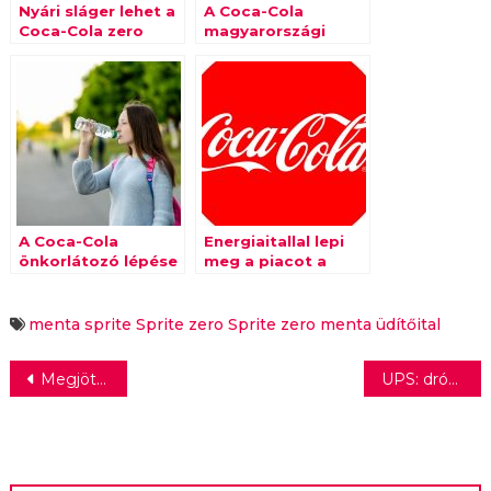
Nyári sláger lehet a
A Coca-Cola
Coca-Cola zero
magyarországi
Vanilla
története
A Coca-Cola
Energiaitallal lepi
önkorlátozó lépése
meg a piacot a
az iskolai büfékben
Coca-Cola
menta
sprite
Sprite zero
Sprite zero menta
üdítőital
Bejegyzés
Megjöttek az LG 2019-es monitorai
UPS: drónokkal szállítják a vakcinákat
navigáció