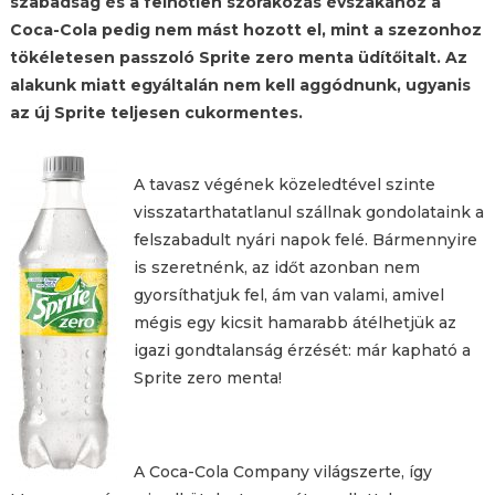
szabadság és a felhőtlen szórakozás évszakához a
Coca-Cola pedig nem mást hozott el, mint a szezonhoz
tökéletesen passzoló Sprite zero menta üdítőitalt. Az
alakunk miatt egyáltalán nem kell aggódnunk, ugyanis
az új Sprite teljesen cukormentes.
A tavasz végének közeledtével szinte
visszatarthatatlanul szállnak gondolataink a
felszabadult nyári napok felé. Bármennyire
is szeretnénk, az időt azonban nem
gyorsíthatjuk fel, ám van valami, amivel
mégis egy kicsit hamarabb átélhetjük az
igazi gondtalanság érzését: már kapható a
Sprite zero menta!
A Coca-Cola Company világszerte, így