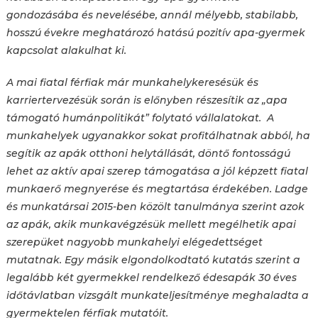
gondozásába és nevelésébe, annál mélyebb, stabilabb,
hosszú évekre meghatározó hatású pozitív apa-gyermek
kapcsolat alakulhat ki.
A mai fiatal férfiak már munkahelykeresésük és
karriertervezésük során is előnyben részesítik az „apa
támogató humánpolitikát” folytató vállalatokat. A
munkahelyek ugyanakkor sokat profitálhatnak abból, ha
segítik az apák otthoni helytállását, döntő fontosságú
lehet az aktív apai szerep támogatása a jól képzett fiatal
munkaerő megnyerése és megtartása érdekében. Ladge
és munkatársai 2015-ben közölt tanulmánya szerint azok
az apák, akik munkavégzésük mellett megélhetik apai
szerepüket nagyobb munkahelyi elégedettséget
mutatnak. Egy másik elgondolkodtató kutatás szerint a
legalább két gyermekkel rendelkező édesapák 30 éves
időtávlatban vizsgált munkateljesítménye meghaladta a
gyermektelen férfiak mutatóit.