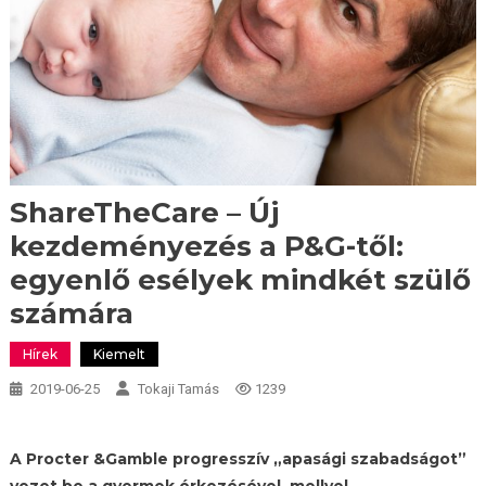
ShareTheCare – Új
kezdeményezés a P&G-től:
egyenlő esélyek mindkét szülő
számára
Hírek
Kiemelt
2019-06-25
Tokaji Tamás
1239
A Procter &Gamble progresszív „apasági szabadságot”
vezet be a gyermek érkezésével, mellyel