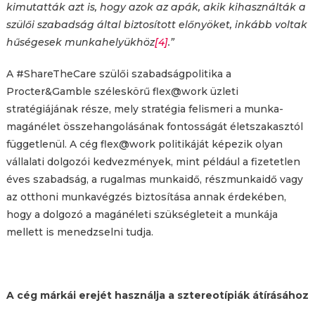
kimutatták azt is, hogy azok az apák, akik kihasználták a
szülői szabadság által biztosított előnyöket, inkább voltak
hűségesek munkahelyükhöz
[4]
.”
A #ShareTheCare szülői szabadságpolitika a
Procter&Gamble széleskörű flex@work üzleti
stratégiájának része, mely stratégia felismeri a munka-
magánélet összehangolásának fontosságát életszakasztól
függetlenül. A cég flex@work politikáját képezik olyan
vállalati dolgozói kedvezmények, mint például a fizetetlen
éves szabadság, a rugalmas munkaidő, részmunkaidő vagy
az otthoni munkavégzés biztosítása annak érdekében,
hogy a dolgozó a magánéleti szükségleteit a munkája
mellett is menedzselni tudja.
A cég márkái erejét használja a sztereotípiák átírásához