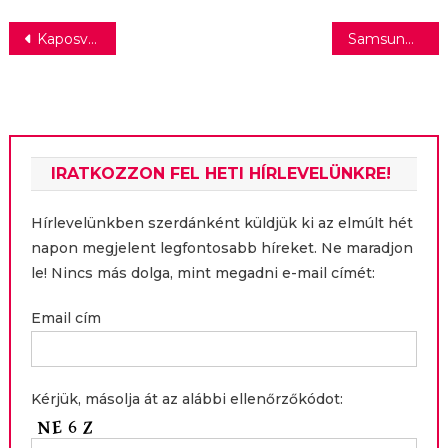
Bejegyzés
Kaposvári család nyerte a „Közlekedik a család” országos közlekedésbiztonsági versenyt
Samsung Beach a Lupa-tónál
navigáció
IRATKOZZON FEL HETI HÍRLEVELÜNKRE!
Hírlevelünkben szerdánként küldjük ki az elmúlt hét
napon megjelent legfontosabb híreket. Ne maradjon
le! Nincs más dolga, mint megadni e-mail címét:
Email cím
Kérjük, másolja át az alábbi ellenőrzőkódot: