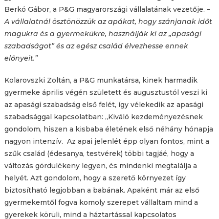
Berkó Gábor, a P&G magyarországi vállalatának vezetője. –
A vállalatnál ösztönözzük az apákat, hogy szánjanak időt
magukra és a gyermekükre, használják ki az „apasági
szabadságot” és az egész család élvezhesse ennek
előnyeit.”
Kolarovszki Zoltán, a P&G munkatársa, kinek harmadik
gyermeke április végén született és augusztustól veszi ki
az apasági szabadság első felét, így vélekedik az apasági
szabadsággal kapcsolatban: „Kiváló kezdeményezésnek
gondolom, hiszen a kisbaba életének első néhány hónapja
nagyon intenzív. Az apai jelenlét épp olyan fontos, mint a
szűk család (édesanya, testvérek) többi tagjáé, hogy a
változás gördülékeny legyen, és mindenki megtalálja a
helyét. Azt gondolom, hogy a szerető környezet így
biztosítható legjobban a babának. Apaként már az első
gyermekemtől fogva komoly szerepet vállaltam mind a
gyerekek körüli, mind a háztartással kapcsolatos