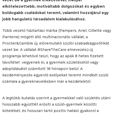
elkötelezettebb, motiváltabb dolgozókat és egyben
boldogabb családokat teremt, valamint hozzájárul egy
jobb hangulatú társadalom kialakulásához.
Több vezető háztartási márka (Pampers, Ariel, Gillette vagy
Pantene) mögött álló multinacionális vállalat, a
Procter&Gamble új, előremutató szülői szabadságpolitikát
vezet be. A vállalat #ShareTheCare elnevezésű új
programja lehetővé teszi, hogy az apák 8 hetes fizetett
távollétet vegyenek ki, a gyermek születésétől vagy
adoptálásától számított 18 hónapon belül. A
kezdeményezés egyenlő esélyeket teremt mindkét szülő
számára a gyereknevelésben már a kezdetektől.
A legtöbb kutatás szerint a gyermekkel való születés utáni
hosszabb együttlét erősíti a szülő-gyermek közötti
köteléket, és hosszan tartó pozitív hatást gyakorol a