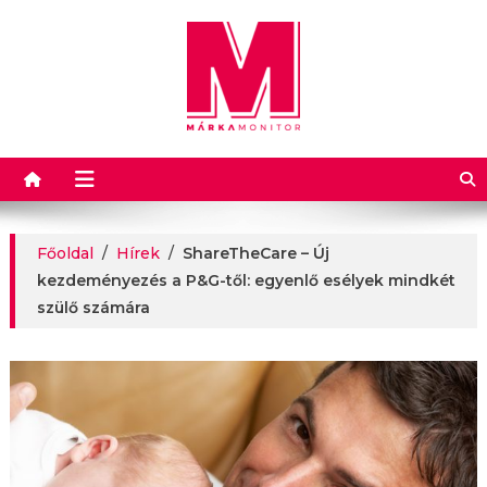
Márkamonitor
Főoldal
/
Hírek
/
ShareTheCare – Új
kezdeményezés a P&G-től: egyenlő esélyek mindkét
szülő számára