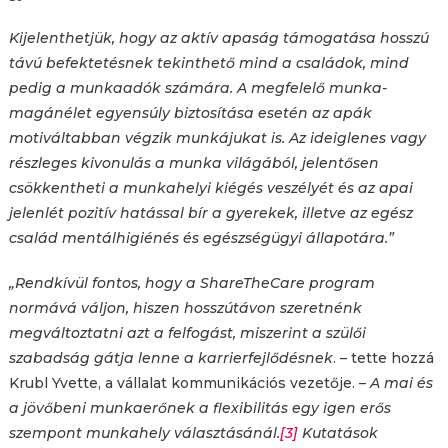
Kijelenthetjük, hogy az aktív apaság támogatása hosszú
távú befektetésnek tekinthető mind a családok, mind
pedig a munkaadók számára. A megfelelő munka-
magánélet egyensúly biztosítása esetén az apák
motiváltabban végzik munkájukat is. Az ideiglenes vagy
részleges kivonulás a munka világából, jelentősen
csökkentheti a munkahelyi kiégés veszélyét és az apai
jelenlét pozitív hatással bír a gyerekek, illetve az egész
család mentálhigiénés és egészségügyi állapotára.”
„Rendkívül fontos, hogy a ShareTheCare program
normává váljon, hiszen hosszútávon szeretnénk
megváltoztatni azt a felfogást, miszerint a szülői
szabadság gátja lenne a karrierfejlődésnek
. – tette hozzá
Krubl Yvette, a vállalat kommunikációs vezetője. –
A mai és
a jövőbeni munkaerőnek a flexibilitás egy igen erős
szempont munkahely választásánál.
[3]
Kutatások