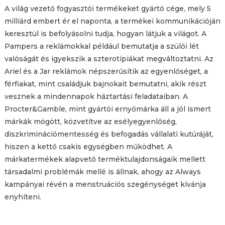
A világ vezető fogyasztói termékeket gyártó cége, mely 5
milliárd embert ér el naponta, a termékei kommunikációján
keresztül is befolyásolni tudja, hogyan látjuk a világot. A
Pampers a reklámokkal például bemutatja a szülői lét
valóságát és igyekszik a szterotípiákat megváltoztatni. Az
Ariel és a Jar reklámok népszerűsítik az egyenlőséget, a
férfiakat, mint családjuk bajnokait bemutatni, akik részt
vesznek a mindennapok háztartási feladataiban. A
Procter&Gamble, mint gyártói ernyőmárka áll a jól ismert
márkák mögött, közvetítve az esélyegyenlőség,
diszkriminációmentesség és befogadás vállalati kutúráját,
hiszen a kettő csakis egységben működhet. A
márkatermékek alapvető terméktulajdonságaik mellett
társadalmi problémák mellé is állnak, ahogy az Always
kampányai révén a menstruációs szegénységet kívánja
enyhíteni.