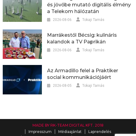
és jövőbe mutató digitális élmény
a Telekom hálózatán
2026-08-06
Tokaji Tamás
Marrákestől Bécsig: kulináris
kalandok a TV Paprikán
2026-08-06
Tokaji Tamás
Az Armadillo felel a Praktiker
social kommunikációjáért
2026-08-05
Tokaji Tamás
MADE BY RK-TEAM DIGITAL KFT. 2018
Impresszum
Médiaajánlat
Laprendelés