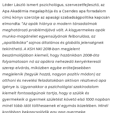
Léder László ismert pszichológus, szervezetfejlesztő, az
Apa Akadémia megalapítója és a Csendes apa forradalom
című könyv szerzője az apasági szabadságpolitika kapcsán
elmondta:
“Az apák hiánya a modern társadalmak
meghatározó problémájává vált. A kisgyermekes apák
munka-magánélet egyensúlyának felborulása, az
„apalibikóka” sajnos általános és globális jelenségnek
tekinthető. A KSH NKI 2018-ban megjelent
beszámolójában kiemeli, hogy hazánkban 2008-óta
folyamatosan nő az apákra nehezedő kenyérkeresői
szerep elvárás, miközben egybe erőteljesebben
megjelenik (tegyük hozzá, nagyon pozitív módon) az
otthoni és nevelési feladatokban aktívan résztvevő apa
igénye is. Ugyanakkor a pszichológiai szakirodalom
kiemelt fontosságúnak tartja, hogy a szülők és
gyermekeik a gyermek születést követő első 1000 napban
minél több időt tölthessenek el egymás közelében. Minél
korábban bekapcsolódik egy apa gyermeke