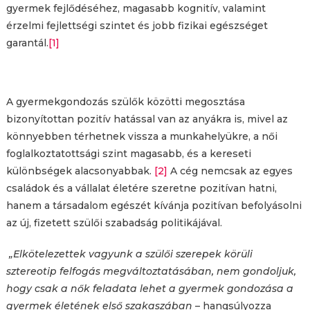
gyermek fejlődéséhez, magasabb kognitív, valamint
érzelmi fejlettségi szintet és jobb fizikai egészséget
garantál.
[1]
A gyermekgondozás szülők közötti megosztása
bizonyítottan pozitív hatással van az anyákra is, mivel az
könnyebben térhetnek vissza a munkahelyükre, a női
foglalkoztatottsági szint magasabb, és a kereseti
különbségek alacsonyabbak.
[2]
A cég nemcsak az egyes
családok és a vállalat életére szeretne pozitívan hatni,
hanem a társadalom egészét kívánja pozitívan befolyásolni
az új, fizetett szülői szabadság politikájával.
„Elkötelezettek vagyunk a szülői szerepek körüli
sztereotip felfogás megváltoztatásában, nem gondoljuk,
hogy csak a nők feladata lehet a gyermek gondozása a
gyermek életének első szakaszában
– hangsúlyozza