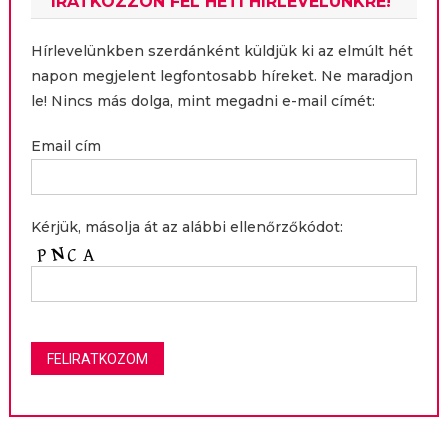
IRATKOZZON FEL HETI HÍRLEVELÜNKRE!
Hírlevelünkben szerdánként küldjük ki az elmúlt hét
napon megjelent legfontosabb híreket. Ne maradjon
le! Nincs más dolga, mint megadni e-mail címét:
Email cím
Kérjük, másolja át az alábbi ellenőrzőkódot: