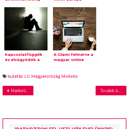
piacot
bizonytalan
Kapcsolatfüggők
A Glami felmérte a
és elvágyódók a
magyar online
hazai fiatalok
divatpiacot
kutatás
LG Magyarország
tévézés
Bejegyzés
Marketing Mesterszak, METU – így látja egy hallgató
Tovább bővült az Ipsos szakértői csapata
navigáció