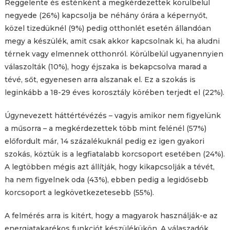
Reggelente és esténként a megkérdezettek körülbelül
negyede (26%) kapcsolja be néhány órára a képernyőt,
közel tizedüknél (9%) pedig otthonlét esetén állandóan
megy a készülék, amit csak akkor kapcsolnak ki, ha aludni
térnek vagy elmennek otthonról. Körülbelül ugyanennyien
válaszolták (10%), hogy éjszaka is bekapcsolva marad a
tévé, sőt, egyenesen arra alszanak el. Ez a szokás is
leginkább a 18-29 éves korosztály körében terjedt el (22%).
Úgynevezett háttértévézés – vagyis amikor nem figyelünk
a műsorra – a megkérdezettek több mint felénél (57%)
előfordult már, 14 százalékuknál pedig ez igen gyakori
szokás, köztük is a legfiatalabb korcsoport esetében (24%).
A legtöbben mégis azt állítják, hogy kikapcsolják a tévét,
ha nem figyelnek oda (43%), ebben pedig a legidősebb
korcsoport a legkövetkezetesebb (55%).
A felmérés arra is kitért, hogy a magyarok használják-e az
energiatakarékos funkciót készülékükön. A válaszadók