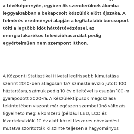
a tévéképernyőn, egyben ők szenderülnek álomba
leggyakrabban a bekapcsolt készülék előtt éjszaka. A
felmérés eredményei alapján a legfiatalabb korcsoport
tölti a legtöbb időt háttértévézéssel, az
energiatakarékos televízióhasználat pedig
egyértelműen nem szempont itthon.
A Központi Statisztikai Hivatal legfrissebb kimutatása
szerint 2010-ben átlagosan 137 színestelevízió jutott 100
háztartásra, számuk pedig 10 év elteltével is csupán 160-ra
gyarapodott 2020-ra. A készüléktípusok megoszlása
tekintetében viszont már egészen szembetűnő változás
figyelhető meg: a korszerű (például LED, LCD és
lézertelevíziók) 10 év alatt közel tízszeres növekedést
mutatva szorították ki szinte teljesen a hagyományos