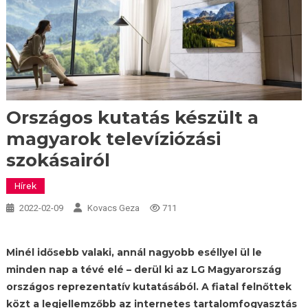
Országos kutatás készült a
magyarok televíziózási
szokásairól
Hírek
2022-02-09
Kovacs Geza
711
Minél idősebb valaki, annál nagyobb eséllyel ül le
minden nap a tévé elé – derül ki az LG Magyarország
országos reprezentatív kutatásából. A fiatal felnőttek
közt a legjellemzőbb az internetes tartalomfogyasztás