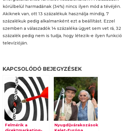
körülbelül harmadának (34%) nincs ilyen mód a tévéjén.
Akiknek van, ott 13 százalékuk használja mindig, 7
százalékuk pedig alkalmanként ezt a beállítást. Ezzel
szemben a válaszadók 14 százaléka ügyet sem vet rá, 32
százalék pedig nem is tudja, hogy létezik-e ilyen funkció
televízióján.
KAPCSOLÓDÓ BEJEGYZÉSEK
Felmérik a
Nyugdíjvárakozások:
direktmarketing-
Kelet-Európa