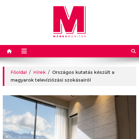
Márkamonitor
Főoldal
/
Hírek
/
Országos kutatás készült a
magyarok televíziózási szokásairól