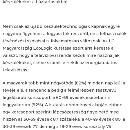
készülékeket a háztartásokból.
Nem csak az újabb készüléktechnológiák kapnak egyre
nagyobb figyelmet a fogyasztók részéről, de a felhasználók
tévénézési szokásai is folyamatosan változnak. Az LG
Magyarország EcoLogic kutatása ezért arra kereste a
választ, hogy a televízióval rendelkezők mire használják
készüléküket, illetve számít-e nekik az energiatudatos
televíziózás.
A magyarok több mint négyötöde (82%) minden nap leül a
tévéje elé, a tendencia pedig a felmérésben résztvevő
legidősebb korcsoport, a 60-69 évesek esetében a
leggyakoribb (92%). A kutatás eredményei alapján ebben
egy korcsoport szerinti lépcsőzetesség figyelhető meg,
hiszen az 50-59 évesek 87 százaléka, a 40-49 évesek 80, a
30-39 évesek 77, de még a 18-29 éves korosztály 75