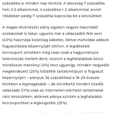
százaléka is minden nap tévézik. A lakosság 7 százaléka
heti 2-5 alkalommal, 4 százaléka 1-2 alkalommal, ennél
ritkábban pedig 7 százaléka kapcsolja be a készüléket.
A magas tévénézési arány egyben vegyes használati
szokásokat is takar, ugyanis már a válaszadók fele sem
(43%) használja kizárólag kábeles, illetve műholdas adások
fogyasztására képernyőjét otthon. A legidősebb
korcsoport zömében még csak-csak a hagyományos
televíziózás mellett dönt, viszont a legfiatalabbak közül
mindössze maroknyi (4%) tesz ugyanígy. Minden negyedik
megkérdezett (25%) többféle tartalomtípust is fogyaszt
képernyőjén – arányuk 36 százalékkal a 18-29 évesek
körében a legmagasabb –, de körülbelül minden tizedik
válaszadó (11%) csak az interneten elérhető tartalmakat
nézi készülékén, akiknek aránya szintén a legfiatalabb
korcsoportban a legkiugróbb (25%).