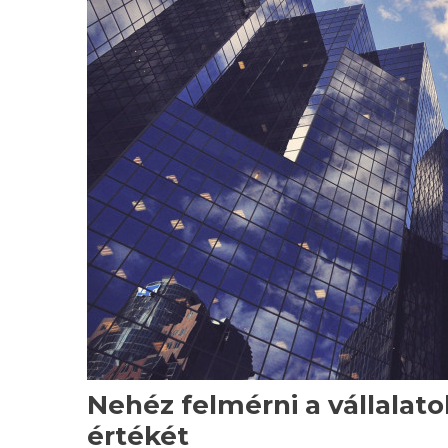
Nehéz felmérni a vállalato
értékét