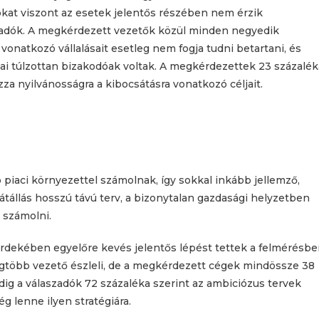
sokat viszont az esetek jelentős részében nem érzik
zadók. A megkérdezett vezetők közül minden negyedik
onatkozó vállalásait esetleg nem fogja tudni betartani, és
ai túlzottan bizakodóak voltak. A megkérdezettek 23 százalék
ozza nyilvánosságra a kibocsátásra vonatkozó céljait.
 piaci környezettel számolnak, így sokkal inkább jellemző,
átállás hosszú távú terv, a bizonytalan gazdasági helyzetben
 számolni.
érdekében egyelőre kevés jelentős lépést tettek a felmérésb
legtöbb vezető észleli, de a megkérdezett cégek mindössze 38
dig a válaszadók 72 százaléka szerint az ambiciózus tervek
 lenne ilyen stratégiára.