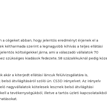
an a cégeket abban, hogy jelentős eredményt érjenek el a
k kétharmada szerint a legnagyobb kihívás a teljes ellátási
 jelentős költségekkel járna, ami a válaszadó vállalatok 70
hez szükséges kiadások fedezete, 58 százalékuknál pedig köze
akár a kiterjedt ellátási láncuk felülvizsgálatára is,
belső átvilágításáról szóló ún. CS3D irányelvet. Az irányelv
lő nagyvállalatok kötelesek lesznek belső átvilágítási
kell a tevékenységükből, illetve a tartós üzleti kapcsolataikbó
hatásokat.