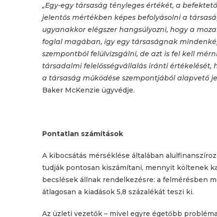
„Egy-egy társaság tényleges értékét, a befektető
jelentős mértékben képes befolyásolni a társa
ugyanakkor elégszer hangsúlyozni, hogy a moza
foglal magában, így egy társaságnak mindenkép
szempontból felülvizsgálni, de azt is fel kell mér
társadalmi felelősségvállalás iránti értékelését,
a társaság működése szempontjából alapvető je
Baker McKenzie ügyvédje.
Pontatlan számítások
A kibocsátás mérséklése általában alulfinanszíroz
tudják pontosan kiszámítani, mennyit költenek 
becslések állnak rendelkezésre: a felmérésben m
átlagosan a kiadások 5,8 százalékát teszi ki.
Az üzleti vezetők – mivel egyre égetőbb problé