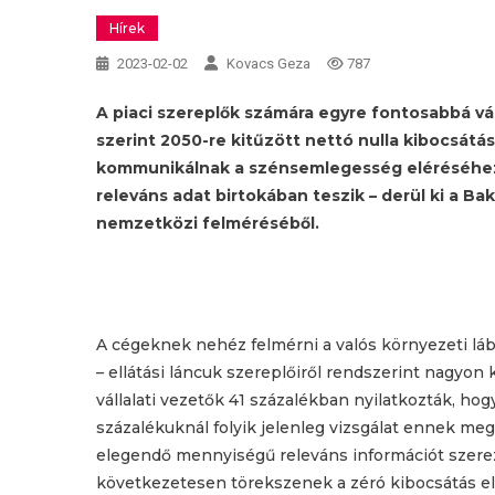
Hírek
2023-02-02
Kovacs Geza
787
A piaci szereplők számára egyre fontosabbá vál
szerint 2050-re kitűzött nettó nulla kibocsátá
kommunikálnak a szénsemlegesség eléréséhez k
releváns adat birtokában teszik – derül ki a B
nemzetközi felméréséből.
A cégeknek nehéz felmérni a valós környezeti lá
– ellátási láncuk szereplőiről rendszerint nagyon
vállalati vezetők 41 százalékban nyilatkozták, hog
százalékuknál folyik jelenleg vizsgálat ennek m
elegendő mennyiségű releváns információt szere
következetesen törekszenek a zéró kibocsátás elé