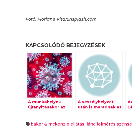
Fotó: Floriane Vita/unsplash.com
KAPCSOLÓDÓ BEJEGYZÉSEK
A munkahelyek
A veszélyhelyzet
A
újranyitásakor az
után is maradnak az
B
adatvédelemre is
élelmiszerbeszállítók
é
figyelni kell
számára kedvező
a
szabályok
a
baker & mckenzie
ellátási lánc
felmérés
széns
p