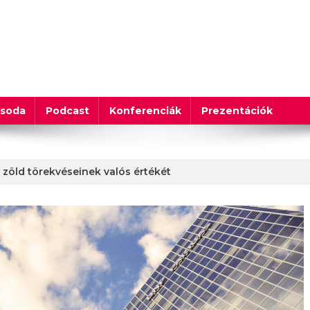
csoda
Podcast
Konferenciák
Prezentációk
k zöld törekvéseinek valós értékét