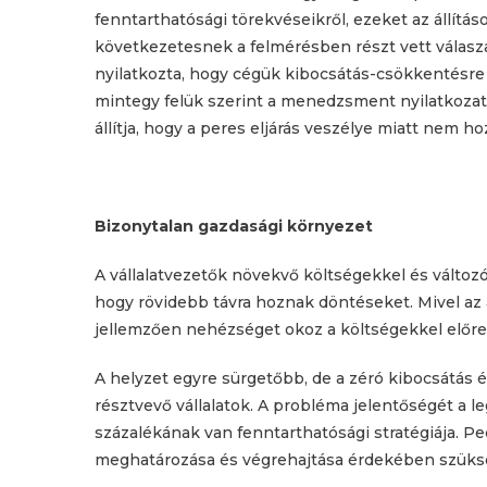
fenntarthatósági törekvéseikről, ezeket az állítá
következetesnek a felmérésben részt vett válas
nyilatkozta, hogy cégük kibocsátás-csökkentésre v
mintegy felük szerint a menedzsment nyilatkozat
állítja, hogy a peres eljárás veszélye miatt nem h
Bizonytalan gazdasági környezet
A vállalatvezetők növekvő költségekkel és változó
hogy rövidebb távra hoznak döntéseket. Mivel az 
jellemzően nehézséget okoz a költségekkel előre
A helyzet egyre sürgetőbb, de a zéró kibocsátás 
résztvevő vállalatok. A probléma jelentőségét a 
százalékának van fenntarthatósági stratégiája. Pe
meghatározása és végrehajtása érdekében szükség