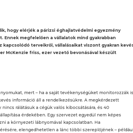
ik, hogy elérjék a párizsi éghajlatvédelmi egyezmény
st. Ennek megfelelően a vállalatok mind gyakrabban
apcsolódó terveikről, vállalásaikat viszont gyakran kevé
aker McKenzie friss, ezer vezető bevonásával készült
bnyomukat, mert – ha a saját tevékenységüket monitorozzák i
 kevés információ áll a rendelkezésükre. A megkérdezett
y nincs rálátásuk a cégük valós kibocsátására, és 40
egállapítása érdekében. Egy szervezet egyedül nem képes
zni a környezeti lábnyomával kapcsolatban. Ha
résére, elengedhetetlen a lánc többi szereplőjének – példáu