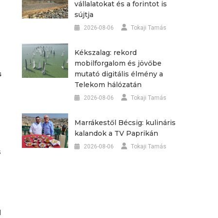
vállalatokat és a forintot is
sújtja
2026-08-06
Tokaji Tamás
Kékszalag: rekord
mobilforgalom és jövőbe
mutató digitális élmény a
s
Telekom hálózatán
2026-08-06
Tokaji Tamás
Marrákestől Bécsig: kulináris
kalandok a TV Paprikán
2026-08-06
Tokaji Tamás
s
l