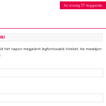
Az ország 37. leggazdagabb embere lesz a következő Nagy Ő
RE!
últ hét napon megjelent legfontosabb híreket. Ne maradjon
: