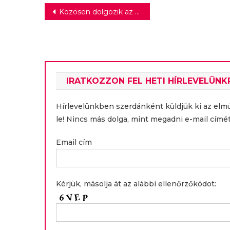
Bejegyzés
Közösen dolgozik az Indamedia és a Betone a podcast piac építésén
navigáció
IRATKOZZON FEL HETI HÍRLEVELÜNK
Hírlevelünkben szerdánként küldjük ki az elm
le! Nincs más dolga, mint megadni e-mail címét
Email cím
Kérjük, másolja át az alábbi ellenőrzőkódot: