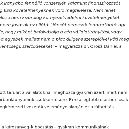
k irányába fennálló vonzerejét, valamint finanszírozását
ság ESG követelményeknek való megfelelése. Nem lehet
ikszó nem kizárólag környezetvédelmi követelményeket
pen javasolt az ellátási láncát nemcsak fenntarthatósági
nie, hogy miként befolyásolja a cég vállalatirányítási, vagy
 ha egyebek mellett nem a piac diligens szereplőivel köti meg
lentőségű szerződéseket”
– magyarázza dr. Orosz Dániel, a
ott terület a vállalatoknál, méghozzá gyakran azért, mert nem
karbonlábnyomuk csökkentésére. Erre a legtöbb esetben csak
egkérdezett vezetők véleménye alapján ez a ráfordítás
ma a károsanyag-kibocsátás – gyakran kommunikálnak