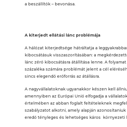
a beszállítók ­– bevonása.
A kiterjedt ellátási lánc problémája
A hálózat kiterjedtsége hátráltatja a leggyakrabb
kibocsátásuk visszaszorításában: a megkérdezette
lánc zéró kibocsátásra átállítása lenne. A folyamat
százaléka számára problémát jelent a cél elérésé
sincs elegendő erőforrás az átállásra.
A nagyvállalatoknak ugyanakkor készen kell állniuk 
amennyiben az Európai Unió elfogadja a vállalatok 
értelmében az abban foglalt feltételeknek megfele
szabályzatot alkotni, amely alapján azonosítaniuk 
eredő tényleges és lehetséges káros környezeti 