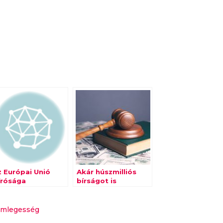
z Európai Unió
Akár húszmilliós
írósága
bírságot is
rvénytelenítette
kaphatnak a
z EU-USA
hozzáférési jogot
datvédelmi
megsértő cégek
emlegesség
ajzsot