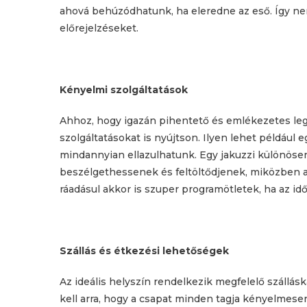
ahová behúzódhatunk, ha eleredne az eső. Így nem
előrejelzéseket.
Kényelmi szolgáltatások
Ahhoz, hogy igazán pihentető és emlékezetes leg
szolgáltatásokat is nyújtson. Ilyen lehet például 
mindannyian ellazulhatunk. Egy jakuzzi különösen 
beszélgethessenek és feltöltődjenek, miközben a
ráadásul akkor is szuper programötletek, ha az idő
Szállás és étkezési lehetőségek
Az ideális helyszín rendelkezik megfelelő szállá
kell arra, hogy a csapat minden tagja kényelmese