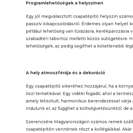
Programlehetőségek a helyszínen
Egy jól megválasztott csapatépítő helyszín számo
passzív kikapcsolódásról. Érdemes olyan helyet ke
például lehetőség van túrázásra, kerékpározásra v
szabadtéri tábortűz melletti közös sütögetésre. H
lehetőségek, az pedig segíthet a kötetlenebb légk
A hely atmoszférája és a dekoráció
Egy csapatépítő sikeréhez hozzájárul, ha a körny
őszi tematikával. Egy vidéki fogadó, ahol a term
amely letisztult, harmonikus berendezéssel várja 
indulunk el, az függhet a költségvetésünktől, de a
Szerencsére Magyarországon számos remek szállásh
csapatépítőn vennének részt a kollégáikkal. Akár 