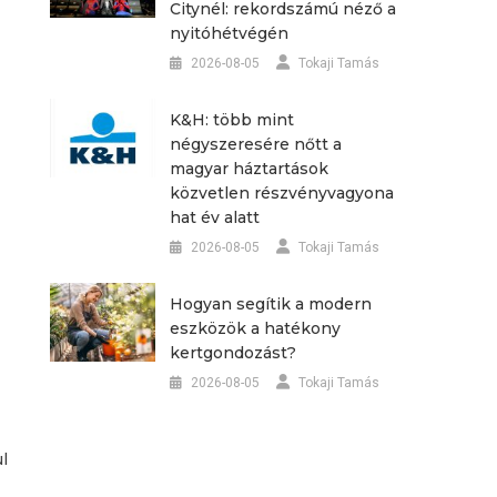
Citynél: rekordszámú néző a
nyitóhétvégén
2026-08-05
Tokaji Tamás
K&H: több mint
négyszeresére nőtt a
magyar háztartások
közvetlen részvényvagyona
hat év alatt
2026-08-05
Tokaji Tamás
Hogyan segítik a modern
eszközök a hatékony
kertgondozást?
2026-08-05
Tokaji Tamás
l