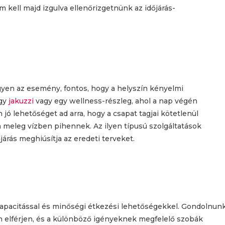
 kell majd izgulva ellenőrizgetnünk az időjárás-
yen az esemény, fontos, hogy a helyszín kényelmi
egy
jakuzzi
vagy egy wellness-részleg, ahol a nap végén
jó lehetőséget ad arra, hogy a csapat tagjai kötetlenül
 meleg vízben pihennek. Az ilyen típusú szolgáltatások
járás meghiúsítja az eredeti terveket.
skapacitással és minőségi étkezési lehetőségekkel. Gondolnun
n elférjen, és a különböző igényeknek megfelelő szobák