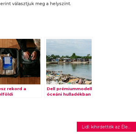
rint választjuk meg a helyszínt.
esz rekord a
Dell prémiummodell
lföldi
óceáni hulladékban
urizmusban
úsvétkor is?
Lidl: kihirdették az Élemiszerhősök verseny nyerteseit