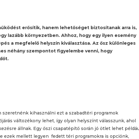
ödést erősítik, hanem lehetőséget biztosítanak arra is,
egy lazább környezetben. Ahhoz, hogy egy ilyen esemény
épés a megfelelő helyszín kiválasztása. Az ősz különleges
mes néhány szempontot figyelembe venni, hogy
dőt.
n szeretnénk kihasználni ezt a szabadtéri programok
őjárás változékony lehet, így olyan helyszínt válasszunk, ahol
ezésre állnak. Egy őszi csapatépítő során jó ötlet lehet példáu
de ezek mellett legyen fedett téri programokra is opciónk,