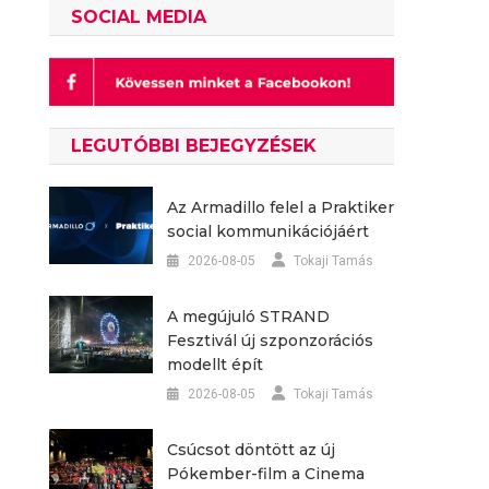
SOCIAL MEDIA
LEGUTÓBBI BEJEGYZÉSEK
Az Armadillo felel a Praktiker
social kommunikációjáért
2026-08-05
Tokaji Tamás
A megújuló STRAND
Fesztivál új szponzorációs
modellt épít
2026-08-05
Tokaji Tamás
Csúcsot döntött az új
Pókember-film a Cinema