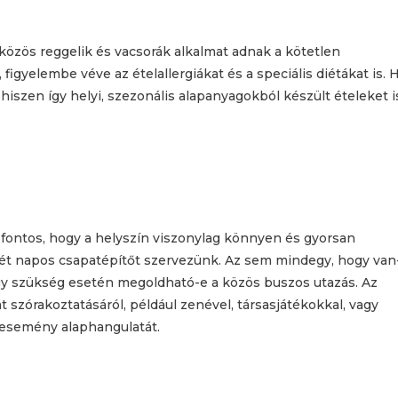
özös reggelik és vacsorák alkalmat adnak a kötetlen
figyelembe véve az ételallergiákat és a speciális diétákat is. 
hiszen így helyi, szezonális alapanyagokból készült ételeket i
 fontos, hogy a helyszín viszonylag könnyen és gyorsan
ét napos csapatépítőt szervezünk. Az sem mindegy, hogy van
gy szükség esetén megoldható-e a közös buszos utazás. Az
t szórakoztatásáról, például zenével, társasjátékokkal, vagy
 esemény alaphangulatát.