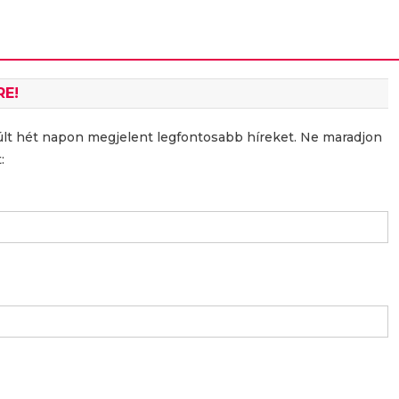
RE!
últ hét napon megjelent legfontosabb híreket. Ne maradjon
: