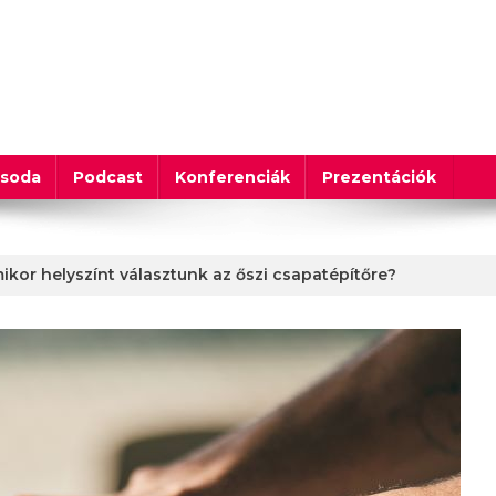
csoda
Podcast
Konferenciák
Prezentációk
ikor helyszínt választunk az őszi csapatépítőre?