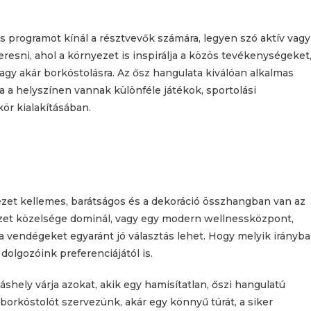
s programot kínál a résztvevők számára, legyen szó aktív vagy
resni, ahol a környezet is inspirálja a közös tevékenységeket
agy akár borkóstolásra. Az ősz hangulata kiválóan alkalmas
a a helyszínen vannak különféle játékok, sportolási
ör kialakításában.
ezet kellemes, barátságos és a dekoráció összhangban van az
észet közelsége dominál, vagy egy modern wellnessközpont,
a vendégeket egyaránt jó választás lehet. Hogy melyik irányba
 dolgozóink preferenciájától is.
ely várja azokat, akik egy hamisítatlan, őszi hangulatú
borkóstolót szervezünk, akár egy könnyű túrát, a siker