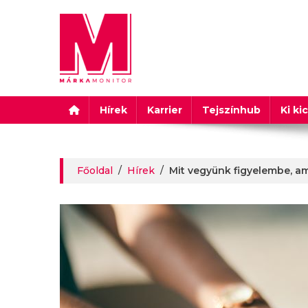
Márkamonitor
Hírek
Karrier
Tejszínhub
Ki ki
Főoldal
/
Hírek
/
Mit vegyünk figyelembe, am