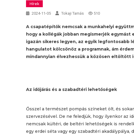
Hírek
2024-11-05
Tokaji Tamás
510
A csapatépítők nemcsak a munkahelyi együttműk
hogy a kollégák jobban megismerjék egymást 
igazán sikeres legyen, az egyik legfontosabb l
hangulatot kölcsönöz a programnak, ám érde
mindannyian élvezhessük a közösen eltöltött i
Az időjárás és a szabadtéri lehetőségek
Ősszel a természet pompás színeket ölt, és soka
szervezésével. De ne feledjük, hogy ilyenkor az id
nemcsak kültéri, de beltéri lehetőségek is rendelk
egy erdei séta vagy egy szabadtéri akadálypálya, 