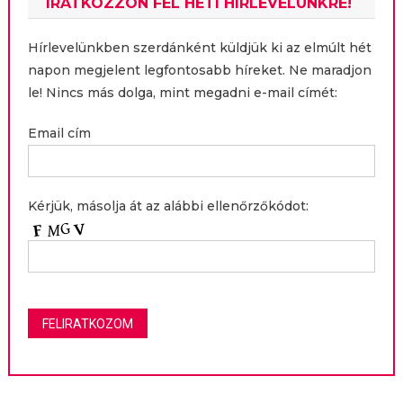
IRATKOZZON FEL HETI HÍRLEVELÜNKRE!
Hírlevelünkben szerdánként küldjük ki az elmúlt hét
napon megjelent legfontosabb híreket. Ne maradjon
le! Nincs más dolga, mint megadni e-mail címét:
Email cím
Kérjük, másolja át az alábbi ellenőrzőkódot: