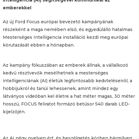
intelligencia (AI) segítségével kommunikál az
emberekkel
Az új Ford Focus európai bevezető kampányának
részeként a maga nemében első, és egyedülálló hatalmas
Mesterséges Intelligencia installáció kezdi meg európai
körutazását ebben a hónapban.
Az kampány fókuszában az emberek állnak, a vállalkozó
kedvű résztvevők mesélhetnek a mesterséges
intelligenciának (AI) életük legfontosabb kedvteléseiről, a
hobbijukról és tanúi lehessenek, amint mindez egy
látványos videóban kel életre a hat méter magas, 30 méter
hosszú, FOCUS feliratot formázó betűsor 540 darab LED-
kijelzőjén.
Az AI négy nyelven ért, és beszélgetés közben bármilyen