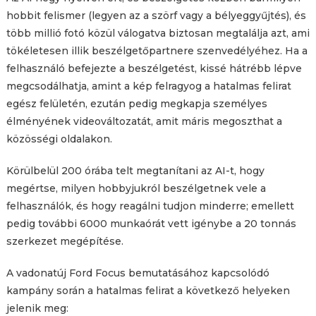
hobbit felismer (legyen az a szörf vagy a bélyeggyűjtés), és
több millió fotó közül válogatva biztosan megtalálja azt, ami
tökéletesen illik beszélgetőpartnere szenvedélyéhez. Ha a
felhasználó befejezte a beszélgetést, kissé hátrébb lépve
megcsodálhatja, amint a kép felragyog a hatalmas felirat
egész felületén, ezután pedig megkapja személyes
élményének videováltozatát, amit máris megoszthat a
közösségi oldalakon.
Körülbelül 200 órába telt megtanítani az AI-t, hogy
megértse, milyen hobbyjukról beszélgetnek vele a
felhasználók, és hogy reagálni tudjon minderre; emellett
pedig további 6000 munkaórát vett igénybe a 20 tonnás
szerkezet megépítése.
A vadonatúj Ford Focus bemutatásához kapcsolódó
kampány során a hatalmas felirat a következő helyeken
jelenik meg: