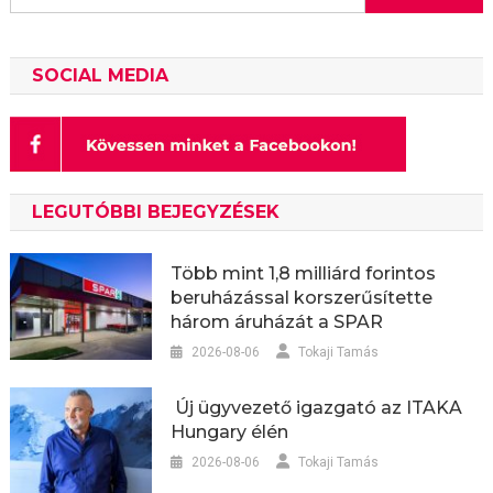
SOCIAL MEDIA
LEGUTÓBBI BEJEGYZÉSEK
Több mint 1,8 milliárd forintos
beruházással korszerűsítette
három áruházát a SPAR
2026-08-06
Tokaji Tamás
Új ügyvezető igazgató az ITAKA
Hungary élén
2026-08-06
Tokaji Tamás