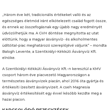
„Három éve két, tradicionális értékeket valló és az
egészséges életmód iránt elkötelezett család fogott össze,
és ennek az összefogásnak egy újabb nagy eredményét
üdvözölhetjük ma. A GVH döntése megnyitotta az utat
előttünk, hogy a magyar ásványvíz- és alkoholmentes
üdítőital-piac meghatározó szereplőjévé váljunk” – mondta
Balogh Levente, a Szentkirályi-Kékkúti Ásványvíz Kft.
elnöke.
A Szentkirályi-Kékkúti Ásványvíz Kft.-n keresztül a KMV
csoport három éve piacvezető Magyarországon a
természetes ásványvizek piacán, ahol 2016 óta gyártja és
értékesíti ízesített ásványvizeit. A cseh Magnesia
ásványvíz értékesítését egy évvel később kezdte meg a
hazai piacon.