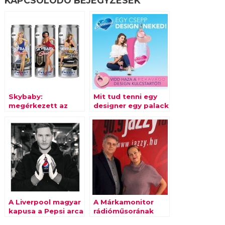
KAPCSOLÓDÓ BEJEGYZÉSEK
Skybaby:
Mit tud tenni egy
megérkezett az
designer egy palack
energiaitalok
ásványvízzel?
legújabb
generációja
A Liverpool magyar
A Márkamonitor
kapusa a Pepsi arca
rádióműsorának
lett
mai vendége van