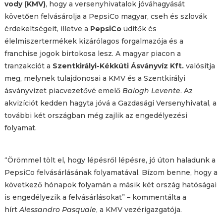
vody (KMV)
, hogy a versenyhivatalok jóváhagyását
követően felvásárolja a PepsiCo magyar, cseh és szlovák
érdekeltségeit, illetve a
PepsiCo
üdítők és
élelmiszertermékek kizárólagos forgalmazója és a
franchise jogok birtokosa lesz. A magyar piacon a
tranzakciót a
Szentkirályi-Kékkúti Ásványvíz Kft.
valósítja
meg, melynek tulajdonosai a KMV és a Szentkirályi
ásványvizet piacvezetővé emelő
Balogh Levente
. Az
akvizíciót kedden hagyta jóvá a Gazdasági Versenyhivatal, a
további két országban még zajlik az engedélyezési
folyamat.
“Örömmel tölt el, hogy lépésről lépésre, jó úton haladunk a
PepsiCo felvásárlásának folyamatával. Bízom benne, hogy a
következő hónapok folyamán a másik két ország hatóságai
is engedélyezik a felvásárlásokat” – kommentálta a
hírt
Alessandro Pasquale
, a KMV vezérigazgatója.