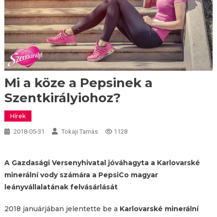
Mi a köze a Pepsinek a
Szentkirályiohoz?
Hírek
2018-05-31
Tokaji Tamás
1128
A Gazdasági Versenyhivatal jóváhagyta a Karlovarské
minerální vody számára a PepsiCo magyar
leányvállalatának felvásárlását
2018 januárjában jelentette be a
Karlovarské minerální