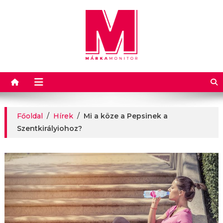
Márkamonitor
Főoldal
/
Hírek
/
Mi a köze a Pepsinek a
Szentkirályiohoz?