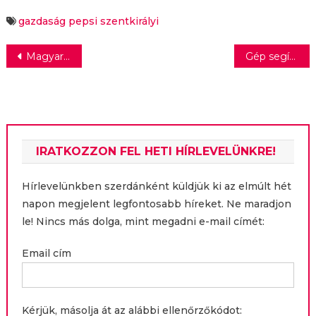
der Wildt Nikolett
gazdaság
pepsi
szentkirályi
Bejegyzés
Magyarországon is bemutatkoztak az LG legújabb okostelefonjai
Gép segít a vásárlásban
navigáció
IRATKOZZON FEL HETI HÍRLEVELÜNKRE!
Hírlevelünkben szerdánként küldjük ki az elmúlt hét
napon megjelent legfontosabb híreket. Ne maradjon
le! Nincs más dolga, mint megadni e-mail címét:
Email cím
Kérjük, másolja át az alábbi ellenőrzőkódot: