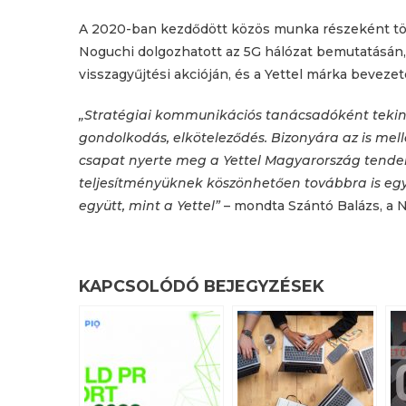
A 2020-ban kezdődött közös munka részeként tö
Noguchi dolgozhatott az 5G hálózat bemutatásán,
visszagyűjtési akcióján, és a Yettel márka bevezet
„Stratégiai kommunikációs tanácsadóként tekin
gondolkodás, elköteleződés. Bizonyára az is mell
csapat nyerte meg a Yettel Magyarország tenderé
teljesítményüknek köszönhetően továbbra is egy
együtt, mint a Yettel”
– mondta Szántó Balázs, a 
KAPCSOLÓDÓ BEJEGYZÉSEK