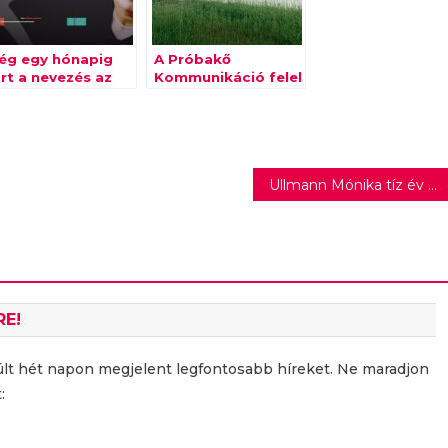
ég egy hónapig
A Próbakő
rt a nevezés az
Kommunikáció felel
ei Hégető-díjra
az EUROWAG
cégcsoport hazai
pr-
kommunikációjáért
Ullmann Mónika tíz év után először látható zenés előadásban
RE!
últ hét napon megjelent legfontosabb híreket. Ne maradjon
: