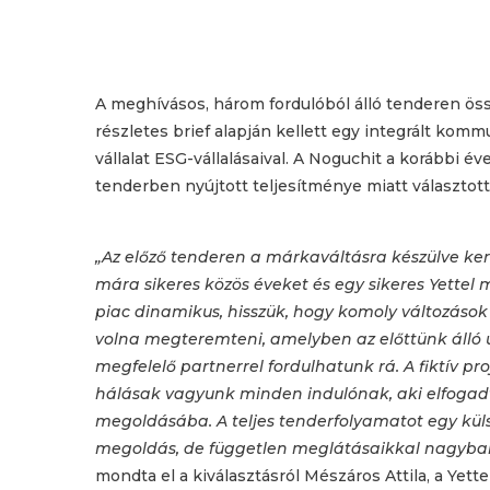
A meghívásos, három fordulóból álló tenderen ö
részletes brief alapján kellett egy integrált ko
vállalat ESG-vállalásaival. A Noguchit a korábbi é
tenderben nyújtott teljesítménye miatt választotta
„Az előző tenderen a márkaváltásra készülve ke
mára sikeres közös éveket és egy sikeres Yettel
piac dinamikus, hisszük, hogy komoly változások el
volna megteremteni, amelyben az előttünk álló 
megfelelő partnerrel fordulhatunk rá. A fiktív p
hálásak vagyunk minden indulónak, aki elfogadt
megoldásába. A teljes tenderfolyamatot egy küls
megoldás, de független meglátásaikkal nagyban 
mondta el a kiválasztásról Mészáros Attila, a Yette