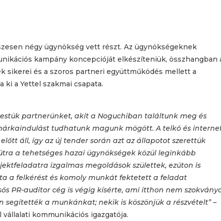
sszesen négy ügynökség vett részt. Az ügynökségeknek
mmunikációs kampány koncepcióját elkészíteniük, összhangban 
vek sikerei és a szoros partneri együttműködés mellett a
 ki a Yettel szakmai csapata.
restük partnerünket, akit a Noguchiban találtunk meg és
 márkaindulást tudhatunk magunk mögött. A telkó és interne
őtt áll, így az új tender során azt az állapotot szerettük
útra a tehetséges hazai ügynökségek közül leginkább
rojektfeladatra izgalmas megoldások születtek, ezúton is
a a felkérést és komoly munkát fektetett a feladat
ős PR-auditor cég is végig kísérte, ami itthon nem szokvány
segítették a munkánkat; nekik is köszönjük a részvételt”
–
l vállalati kommunikációs igazgatója.