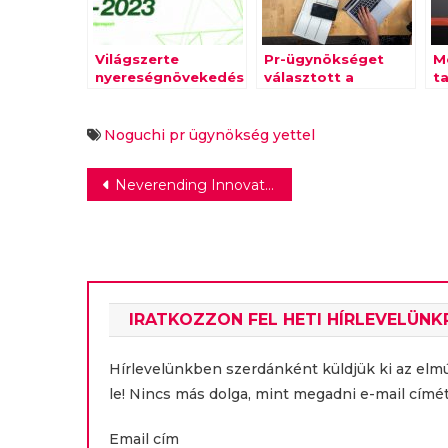
Világszerte
Pr-ügynökséget
M
nyereségnövekedésre
választott a
ta
számítanak a
Munkahelyeink.hu
id
következő évben a
platform
pr-ügynökségek
Noguchi
pr
ügynökség
yettel
vezetői
Bejegyzés
Neverending Innovation: Kommunikáció az innovációról, innováció a kommunikációban
navigáció
IRATKOZZON FEL HETI HÍRLEVELÜNK
Hírlevelünkben szerdánként küldjük ki az elm
le! Nincs más dolga, mint megadni e-mail címét
Email cím