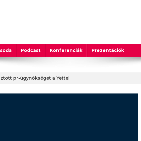
csoda
Podcast
Konferenciák
Prezentációk
ztott pr-ügynökséget a Yettel