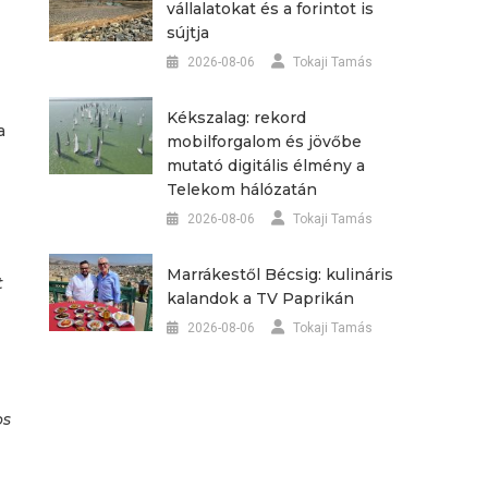
vállalatokat és a forintot is
sújtja
2026-08-06
Tokaji Tamás
Kékszalag: rekord
a
mobilforgalom és jövőbe
mutató digitális élmény a
Telekom hálózatán
2026-08-06
Tokaji Tamás
Marrákestől Bécsig: kulináris
t
kalandok a TV Paprikán
2026-08-06
Tokaji Tamás
os