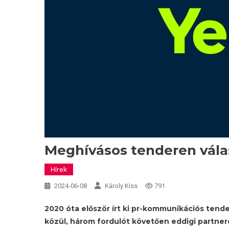
Meghívásos tenderen válas
Hírek
2024-06-08
Károly Kiss
791
2020 óta először írt ki pr-kommunikációs ten
közül, három fordulót követően eddigi partneré