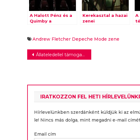
A Halott Pénz és a
Kerekasztal a hazai
A
Quimby a
zenei
té
fesztiválszezon
brandépítésről
f
kedvence a
médiában
Andrew Fletcher
Depeche Mode
zene
Bejegyzés
Állateledellel támogatja a NOÉ Állatotthon Alapítványt és a REX Kutyaotthon Alapítványt a Lidl Magyarország
navigáció
IRATKOZZON FEL HETI HÍRLEVELÜNK
Hírlevelünkben szerdánként küldjük ki az elm
le! Nincs más dolga, mint megadni e-mail címét
Email cím