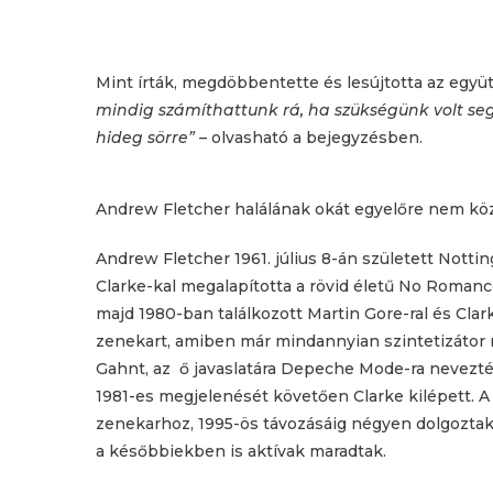
Mint írták, megdöbbentette és lesújtotta az együtt
mindig számíthattunk rá, ha szükségünk volt seg
hideg sörre”
– olvasható a bejegyzésben.
Andrew Fletcher halálának okát egyelőre nem köz
Andrew Fletcher 1961. július 8-án született Notti
Clarke-kal megalapította a rövid életű No Romanc
majd 1980-ban találkozott Martin Gore-ral és Cla
zenekart, amiben már mindannyian szintetizátor
Gahnt, az ő javaslatára Depeche Mode-ra nevezté
1981-es megjelenését követően Clarke kilépett. A
zenekarhoz, 1995-ös távozásáig négyen dolgoztak
a későbbiekben is aktívak maradtak.