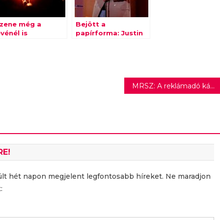
 zene még a
Bejött a
vénél is
papírforma: Justin
ontosabb
Bieber lett az év
előadója az MTV
VMA gálán
MRSZ: A reklámadó káros a teljes magyar gazdaságra és visszavezetését nem támogatják
RE!
últ hét napon megjelent legfontosabb híreket. Ne maradjon
: