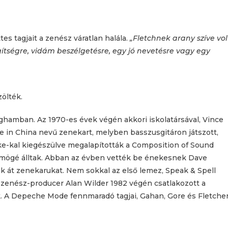
es tagjait a zenész váratlan halála.
„Fletchnek arany szíve vol
ítségre, vidám beszélgetésre, egy jó nevetésre vagy egy
ölték.
nghamban. Az 1970-es évek végén akkori iskolatársával, Vince
e in China nevű zenekart, melyben basszusgitáron játszott,
rke-kal kiegészülve megalapították a Composition of Sound
 mögé álltak. Abban az évben vették be énekesnek Dave
k át zenekarukat. Nem sokkal az első lemez, Speak & Spell
 zenész-producer Alan Wilder 1982 végén csatlakozott a
. A Depeche Mode fennmaradó tagjai, Gahan, Gore és Fletche