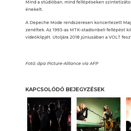
Mind a stúdióban, mind fellépéseken szintetizátor
énekelt.
A Depeche Mode rendszeresen koncertezett Magy
zenéltek. Az 1993-as MTK-stadionbeli fellépést 
videóklipjét. Utoljára 2018 júniusában a VOLT feszt
Fotó: dpa Picture-Alliance via AFP
KAPCSOLÓDÓ BEJEGYZÉSEK