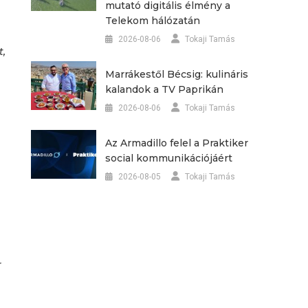
mutató digitális élmény a
Telekom hálózatán
2026-08-06
Tokaji Tamás
t,
Marrákestől Bécsig: kulináris
kalandok a TV Paprikán
2026-08-06
Tokaji Tamás
Az Armadillo felel a Praktiker
social kommunikációjáért
2026-08-05
Tokaji Tamás
r