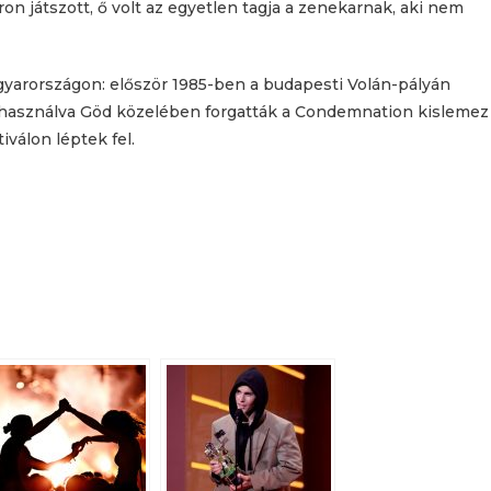
on játszott, ő volt az egyetlen tagja a zenekarnak, aki nem
arországon: először 1985-ben a budapesti Volán-pályán
kihasználva Göd közelében forgatták a Condemnation kislemez
iválon léptek fel.