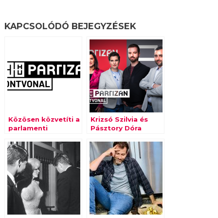
KAPCSOLÓDÓ BEJEGYZÉSEK
Közösen közvetíti a
Krizsó Szilvia és
parlamenti
Pásztory Dóra
választásokat a
lesznek Gulyás
24.hu és a Partizán
Márton
műsorvezető-társai
a 24.hu és a
Partizán élő
választási
műsorában