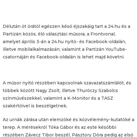
Délután öt órától egészen késő éjszakáig tart a 24.hu és a
Partizán közös, élő választási műsora, a Frontvonal,
amelyet április 3-án a 24.hu nyitó- és Facebook-oldalán,
illetve mobilalkalmazásán, valamint a Partizán YouTube-
csatornáján és Facebook-oldalán is lehet majd követni.
A műsor nyitó részében kapcsolnak szavazatszámlálót, és
többek között Nagy Zsolt, illetve Thuróczy Szabolcs
színművészekkel, valamint a K-Monitor és a TASZ
szakértőivel is beszélgetnek.
Az urnák zárása után elemzőké és közvélemény-kutatóké a
terep. A mérésekről Tóka Gábor és az este későbbi
részében Závecz Tibor beszél, Pásztory Dóra pedig az első