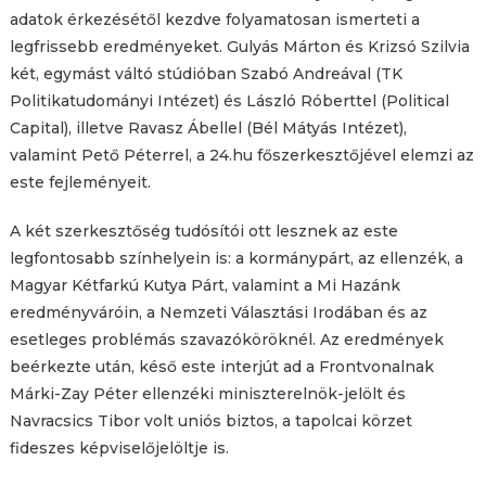
adatok érkezésétől kezdve folyamatosan ismerteti a
legfrissebb eredményeket. Gulyás Márton és Krizsó Szilvia
két, egymást váltó stúdióban Szabó Andreával (TK
Politikatudományi Intézet) és László Róberttel (Political
Capital), illetve Ravasz Ábellel (Bél Mátyás Intézet),
valamint Pető Péterrel, a 24.hu főszerkesztőjével elemzi az
este fejleményeit.
A két szerkesztőség tudósítói ott lesznek az este
legfontosabb színhelyein is: a kormánypárt, az ellenzék, a
Magyar Kétfarkú Kutya Párt, valamint a Mi Hazánk
eredményváróin, a Nemzeti Választási Irodában és az
esetleges problémás szavazóköröknél. Az eredmények
beérkezte után, késő este interjút ad a Frontvonalnak
Márki-Zay Péter ellenzéki miniszterelnök-jelölt és
Navracsics Tibor volt uniós biztos, a tapolcai körzet
fideszes képviselőjelöltje is.