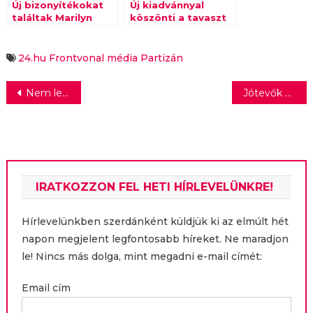
Új bizonyítékokat
Új kiadvánnyal
találtak Marilyn
köszönti a tavaszt
Monroe halálával
a Street Kitchen
kapcsolatban
24.hu
Frontvonal
média
Partizán
Bejegyzés
Nem lesz műanyagzacskó az Auchan üzleteiben
Jótevők segítségével fejlesztett a Peter Cerny Alapítvány
navigáció
IRATKOZZON FEL HETI HÍRLEVELÜNKRE!
Hírlevelünkben szerdánként küldjük ki az elmúlt hét
napon megjelent legfontosabb híreket. Ne maradjon
le! Nincs más dolga, mint megadni e-mail címét:
Email cím