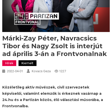
Márki-Zay Péter, Navracsics
Tibor és Nagy Zsolt is interjút
ad április 3-án a Frontvonalnak
Hírek
Kiemelt
2022-04-01
Kovacs Geza
1227
Közéletileg aktív művészek, civil szervezetek
képviselői, valamint elemzők is érkeznek vasárnap a
24.hu és a Partizán közös, élő választási műsorába,
a
Frontvonalba.