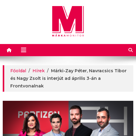
Márkamonitor
Főoldal
/
Hírek
/
Márki-Zay Péter, Navracsics Tibor
és Nagy Zsolt is interjút ad április 3-án a
Frontvonalnak