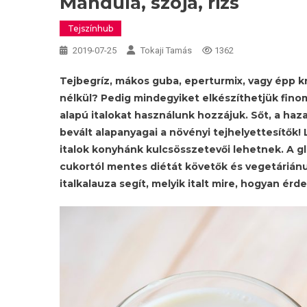
Mandula, szója, rizs
Tejszínhub
2019-07-25
Tokaji Tamás
1362
Tejbegríz, mákos guba, eperturmix, vagy épp k
nélkül? Pedig mindegyiket elkészíthetjük finom
alapú italokat használunk hozzájuk. Sőt, a haza
bevált alapanyagai a növényi tejhelyettesítők! 
italok konyhánk kulcsösszetevői lehetnek. A glu
cukortól mentes diétát követők és vegetárián
italkalauza segít, melyik italt mire, hogyan érd