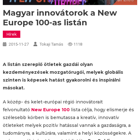
Magyar innovátorok a New
Europe 100-as listán
Hírek
2015-11-27
Tokaji Tamás
1118
A listán szereplő ötletek gazdái olyan
kezdeményezések mozgatórugói, melyek globális
szinten is képesek hatást gyakorolni és inspirálni
másokat.
A közép- és kelet-európai régió innovátorait
felvonultató
New Europe 100
lista célja, hogy elismerje és
szélesebb körben is bemutassa a kreatív, innovatív
ötleteket melyek pozitív hatással vannak a gazdaságra, a
tudományra, a kultúrára, valamint a helyi közösségekre. A