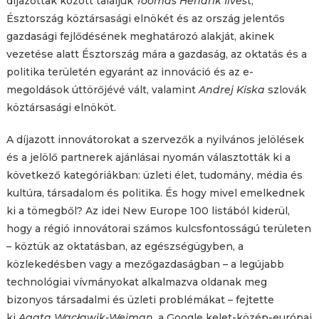
díjazottak között találjuk
Toomas Hendrik Ilves
t,
Észtország köztársasági elnökét és az ország jelentős
gazdasági fejlődésének meghatározó alakját, akinek
vezetése alatt Észtország mára a gazdaság, az oktatás és a
politika területén egyaránt az innováció és az e-
megoldások úttörőjévé vált, valamint
Andrej Kiska
szlovák
köztársasági elnököt.
A díjazott innovátorokat a szervezők a nyilvános jelölések
és a jelölő partnerek ajánlásai nyomán választották ki a
következő kategóriákban: üzleti élet, tudomány, média és
kultúra, társadalom és politika. És hogy mivel emelkednek
ki a tömegből? Az idei New Europe 100 listából kiderül,
hogy a régió innovátorai számos kulcsfontosságú területen
– köztük az oktatásban, az egészségügyben, a
közlekedésben vagy a mezőgazdaságban – a legújabb
technológiai vívmányokat alkalmazva oldanak meg
bizonyos társadalmi és üzleti problémákat – fejtette
ki
Agata Wacławik-Wejman
, a Google kelet-közép-európai