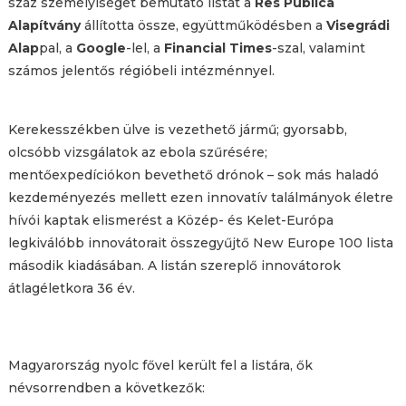
száz személyiséget bemutató listát a
Res Publica
Alapítvány
állította össze, együttműködésben a
Visegrádi
Alap
pal, a
Google
-lel, a
Financial Times
-szal, valamint
számos jelentős régióbeli intézménnyel.
Kerekesszékben ülve is vezethető jármű; gyorsabb,
olcsóbb vizsgálatok az ebola szűrésére;
mentőexpedíciókon bevethető drónok – sok más haladó
kezdeményezés mellett ezen innovatív találmányok életre
hívói kaptak elismerést a Közép- és Kelet-Európa
legkiválóbb innovátorait összegyűjtő New Europe 100 lista
második kiadásában. A listán szereplő innovátorok
átlagéletkora 36 év.
Magyarország nyolc fővel került fel a listára, ők
névsorrendben a következők: