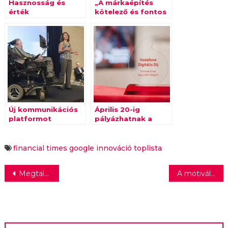
Hasznosság és
„A márkaépítés
érték
kötelező és fontos
feladat”
Új kommunikációs
Április 20-ig
platformot
pályázhatnak a
fejlesztettek
hazai innovátorok
Stephen Hawking
az idei Vodafone
számára
Digitális Díjra
financial times
google
innováció
toplista
Bejegyzés
Megtalálni a harmóniát
A motivált munkavállaló az eredményességhez is hozzájárul
navigáció