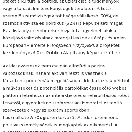
utakat a kultúra, a politika, az üzleti élet, a tudományok
vagy a társadalmi tevékenységek területén. A listán
szereplő személyiségek többsége vállalkozó (50%), de
számos aktivista és politikus (32%) is képviselteti magát.
Ez a lista olyan emberekre hívja fel a figyelmet, akik a
közeljövő változásainak motorjai lesznek Közép- és Kelet-
Európában – emelte ki
Wojciech Przybylski
, a projektet
kezdeményező Res Publica Alapítvány képviseletében.
Az idei győztesek nem csupán elindítói a pozitív
változásoknak, hanem aktívan részt is vesznek a
társadalmi problémák megoldásában. Ide tartoznak például
a művészeket és potenciális pártolóikat összekötő webes
platform létrehozói, az interaktív orvosi rehabilitációs robot
tervezői, a gyerekeknek informatikai ismereteket tanító
szervezetek, vagy az extrém sportokban
használható
AirDog
drón tervezői. Az idén prominens
politikai személyiségek is megkapták az elismerést. A