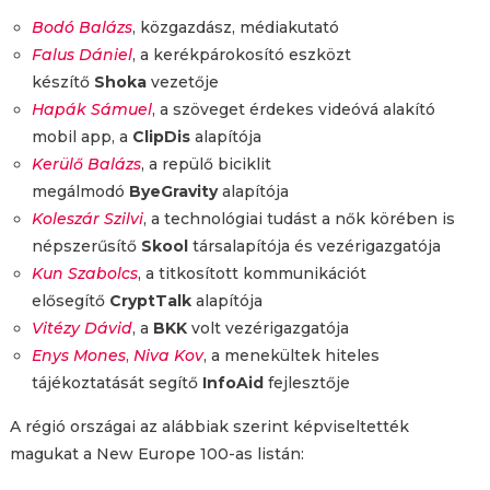
Bodó Balázs
, közgazdász, médiakutató
Falus Dániel
, a kerékpárokosító eszközt
készítő
Shoka
vezetője
Hapák Sámuel
, a szöveget érdekes videóvá alakító
mobil app, a
ClipDis
alapítója
Kerülő Balázs
, a repülő biciklit
megálmodó
ByeGravity
alapítója
Koleszár Szilvi
, a technológiai tudást a nők körében is
népszerűsítő
Skool
társalapítója és vezérigazgatója
Kun Szabolcs
, a titkosított kommunikációt
elősegítő
CryptTalk
alapítója
Vitézy Dávid
, a
BKK
volt vezérigazgatója
Enys Mones
,
Niva Kov
, a menekültek hiteles
tájékoztatását segítő
InfoAid
fejlesztője
A régió országai az alábbiak szerint képviseltették
magukat a New Europe 100-as listán: