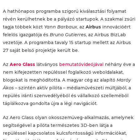
A hathónapos programba szigorú kiválasztási folyamat
révén kerülhetnek be a pályázó startupok. A szakmai zsűri
tagja többek közt
Yann Barbaux
, az
Airbus
innovációért
felelős igazgatója és
Bruno Gutierres
, az Airbus BizLab
vezetője. A programba tavaly 15 startup mellett az Airbus
27 saját belső projektje került be.
Az
Aero Glass
látványos
bemutatóvideójával
néhány éve a
nem kifejezetten repüléssel foglalkozó weboldalakat,
blogokat is meghódította. A magyar cég az alapító
Maróy
Ákos
– szintén aktív pilóta – médiaművészeti múltjából, a
repülés iránti szenvedélyéből és vállalkozó szelleméből
táplálkozva gondolta újra a légi navigációt.
Az Aero Glass olyan okosszemüveg-alkalmazás, amelynek
segítségével a pilóta természetes 3D-ben látja a
repüléssel kapcsolatos kulcsfontosságú információkat,