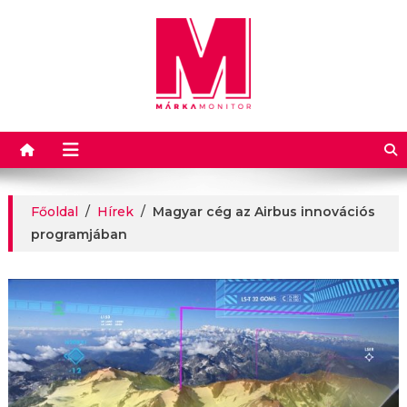
Márkamonitor
Főoldal
/
Hírek
/
Magyar cég az Airbus innovációs
programjában