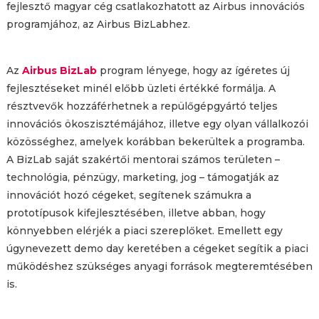
fejlesztő magyar cég csatlakozhatott az Airbus innovációs
programjához, az Airbus BizLabhez.
Az
Airbus BizLab
program lényege, hogy az ígéretes új
fejlesztéseket minél előbb üzleti értékké formálja. A
résztvevők hozzáférhetnek a repülőgépgyártó teljes
innovációs ökoszisztémájához, illetve egy olyan vállalkozói
közösséghez, amelyek korábban bekerültek a programba.
A BizLab saját szakértői mentorai számos területen –
technológia, pénzügy, marketing, jog – támogatják az
innovációt hozó cégeket, segítenek számukra a
prototípusok kifejlesztésében, illetve abban, hogy
könnyebben elérjék a piaci szereplőket. Emellett egy
úgynevezett demo day keretében a cégeket segítik a piaci
működéshez szükséges anyagi források megteremtésében
is.