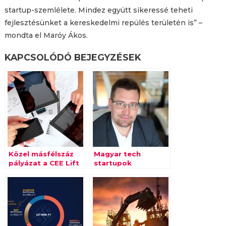
startup-szemlélete. Mindez együtt sikeressé teheti
fejlesztésünket a kereskedelmi repülés területén is” –
mondta el Maróy Ákos.
KAPCSOLÓDÓ BEJEGYZÉSEK
Közel másfélszáz
Magyar tech
pályázat a CEE Lift
startupok
Off! versenyen
jelentkezését is
várja a dubaji
FasterCapital
inkubációs
programja