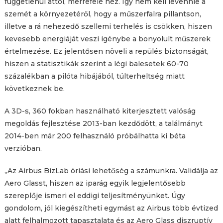
függetlenül attól, merrefelé néz. Így nem kell levennie a
szemét a környezetéről, hogy a műszerfalra pillantson,
illetve a rá nehezedő szellemi terhelés is csökken, hiszen
kevesebb energiáját veszi igénybe a bonyolult műszerek
értelmezése. Ez jelentősen növeli a repülés biztonságát,
hiszen a statisztikák szerint a légi balesetek 60-70
százalékban a pilóta hibájából, túlterheltség miatt
következnek be.
A 3D-s, 360 fokban használható kiterjesztett valóság
megoldás fejlesztése 2013-ban kezdődött, a találmányt
2014-ben már 200 felhasználó próbálhatta ki béta
verzióban.
„Az Airbus BizLab óriási lehetőség a számunkra. Validálja az
Aero Glasst, hiszen az iparág egyik legjelentősebb
szereplője ismeri el eddigi teljesítményünket. Úgy
gondolom, jól kiegészítheti egymást az Airbus több évtized
alatt felhalmozott tapasztalata és az Aero Glass diszruptív