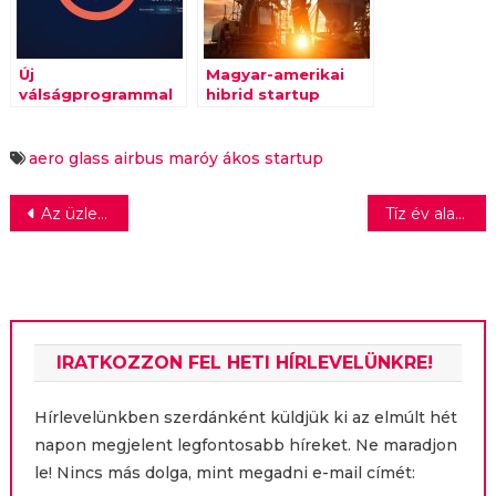
Új
Magyar-amerikai
válságprogrammal
hibrid startup
jelentkezett a
forradalmasíthatja
Hiventures
az építőipart
aero glass
airbus
maróy ákos
startup
Bejegyzés
Az üzletbarát PR-kommunikáció
Tíz év alatt milliárdos céggé nőtt a Rézangyal
navigáció
IRATKOZZON FEL HETI HÍRLEVELÜNKRE!
Hírlevelünkben szerdánként küldjük ki az elmúlt hét
napon megjelent legfontosabb híreket. Ne maradjon
le! Nincs más dolga, mint megadni e-mail címét: