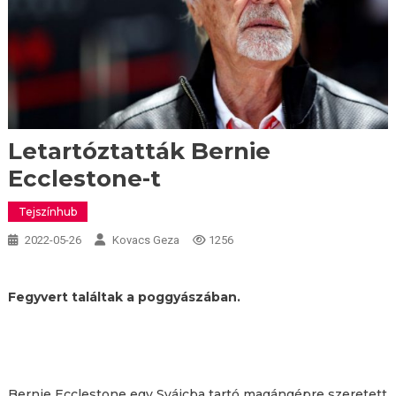
Letartóztatták Bernie
Ecclestone-t
Tejszínhub
2022-05-26
Kovacs Geza
1256
Fegyvert találtak a poggyászában.
Bernie Ecclestone egy Svájcba tartó magángépre szeretett