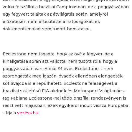
volna felszállni a brazíliai Campinasban, de a poggyászában
egy fegyvert találtak az átvilágítás során, amelyről
előzetesen nem értesítette a hatóságokat, és
dokumentumokat sem tudott bemutatni.
Ecclestone nem tagadta, hogy az övé a fegyver, de a
kihallgatása során azt vallotta, nem tudott róla, hogy a
poggyászában van. A már 91 éves Ecclestone-t nem
szorongatták meg igazán, óvadék ellenében elengedték,
sőt Svájcba is elrepülhetett. Ecclestone feleségével, a
brazíliai születésű FIA-alelnök és Motorsport Világtanács-
tag Fabiana Ecclestone-nal több brazíliai rendezvényen is
részt vett májusban, ezek egyikéről indult vissza Európába
– írja a
vezess.hu
.