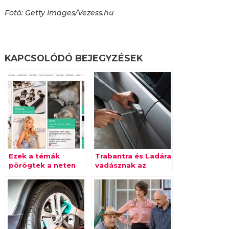
Fotó: Getty Images/Vezess.hu
KAPCSOLÓDÓ BEJEGYZÉSEK
Ezek a témák
Trabantra és Ladára
pörögtek a neten
vadásznak az
tavaly
autótolvajok