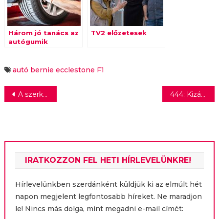
Három jó tanács az
TV2 előzetesek
autógumik
tárolásához
autó
bernie ecclestone
F1
Bejegyzés
A szerkesztőség közel felét elküldték a Délmagyarországtól
444: Kizárólag az állami tévé maradt elérhető 1,5 millió lengyelnél
navigáció
IRATKOZZON FEL HETI HÍRLEVELÜNKRE!
Hírlevelünkben szerdánként küldjük ki az elmúlt hét
napon megjelent legfontosabb híreket. Ne maradjon
le! Nincs más dolga, mint megadni e-mail címét: