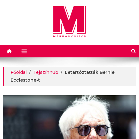
Márkamonitor
Főoldal
/
Tejszínhub
/
Letartóztatták Bernie
Ecclestone-t