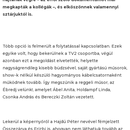
megkapták a kollégák –, és elköszönnek valamennyi
sztárjuktól is.
Több opció is felmerült a folytatással kapcsolatban. Ezek
egyike volt, hogy bekerülnek a TV2 csoportba, végül
azonban ezt a megoldást elvetették, helyette
nagyságrendileg kisebb büdzsével, saját gyártású műsorok,
show-k nélkül készülő hagyományos kábelcsatornaként
működnek tovább. Így megszűnik a reggeli műsor, az
Ébredj velünk!, amelyet Ábel Anita, Holdampf Linda,
Csonka András és Bereczki Zoltán vezetett.
Lekerül a képernyőről a Hajdú Péter nevével fémjelzett
Összezárva és Frizbi is, ahogyan nem láthatjuk tovább az