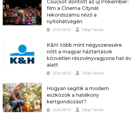
Csúcsot döntött az új Pókember-
film a Cinema Citynél:
rekordszámú néző a
nyitóhétvégén
2026-08-05
Tokaji Tamás
K&H: több mint négyszeresére
nőtt a magyar háztartások
közvetlen részvényvagyona hat év
alatt
2026-08-05
Tokaji Tamás
Hogyan segítik a modern
eszközök a hatékony
kertgondozást?
2026-08-05
Tokaji Tamás