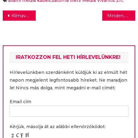
állami média
kábelcsatorna
lifetv
Media Vivantis Zrt.
Bejegyzés
Klímavédelem: a magyarok fontosnak tartják, de keveset tudnak róla
Minden, amit nem tudtál a fagyiról
navigáció
IRATKOZZON FEL HETI HÍRLEVELÜNKRE!
Hírlevelünkben szerdánként küldjük ki az elmúlt hét
napon megjelent legfontosabb híreket. Ne maradjon
le! Nincs más dolga, mint megadni e-mail címét:
Email cím
Kérjük, másolja át az alábbi ellenőrzőkódot: