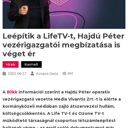
Leépítik a LifeTV-t, Hajdú Péter
vezérigazgatói megbízatása is
véget ér
Hírek
Kiemelt
2022-06-27
Kovacs Geza
991
A
Blikk
információi szerint a Hajdú Péter operatív
vezérigazgató vezette Media Vivantis Zrt.-t is elérte a
kormányközeli médiában zajló átszervezési hullám,
költségcsökkentés. A Life TV-t és Ozone TV-t
működtető társaságnál csoportos létszámleépítést
hajtanak végre – az erről szóló dokumentumot már