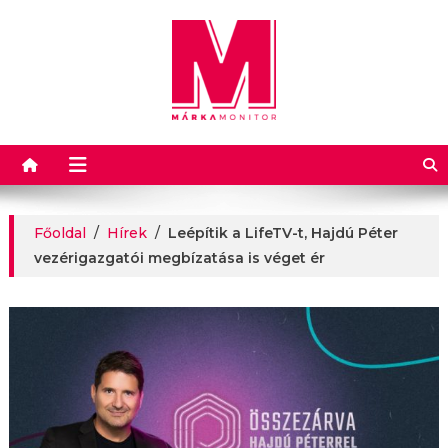
Márkamonitor
Főoldal
/
Hírek
/
Leépítik a LifeTV-t, Hajdú Péter
vezérigazgatói megbízatása is véget ér