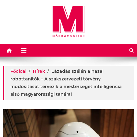
Márkamonitor
Főoldal
/
Hírek
/
Lázadás szélén a hazai
robottanítók – A szakszervezeti törvény
módosítását tervezik a mesterséget intelligencia
első magyarországi tanárai