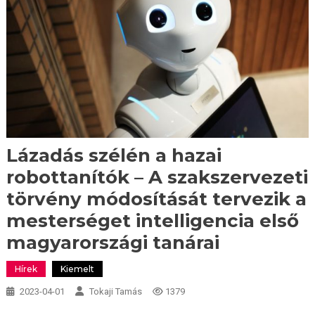
Lázadás szélén a hazai
robottanítók – A szakszervezeti
törvény módosítását tervezik a
mesterséget intelligencia első
magyarországi tanárai
Hírek
Kiemelt
2023-04-01
Tokaji Tamás
1379