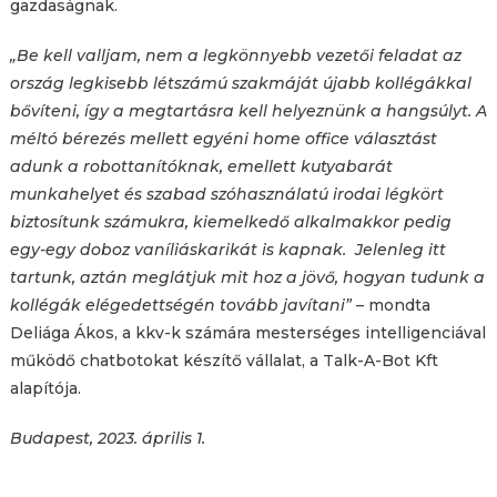
gazdaságnak.
„Be kell valljam, nem a legkönnyebb vezetői feladat az
ország legkisebb létszámú szakmáját újabb kollégákkal
bővíteni, így a megtartásra kell helyeznünk a hangsúlyt. A
méltó bérezés mellett egyéni home office választást
adunk a robottanítóknak, emellett kutyabarát
munkahelyet és szabad szóhasználatú irodai légkört
biztosítunk számukra, kiemelkedő alkalmakkor pedig
egy-egy doboz vaníliáskarikát is kapnak. Jelenleg itt
tartunk, aztán meglátjuk mit hoz a jövő, hogyan tudunk a
kollégák elégedettségén tovább javítani”
– mondta
Deliága Ákos, a kkv-k számára mesterséges intelligenciával
működő chatbotokat készítő vállalat, a Talk-A-Bot Kft
alapítója.
Budapest, 2023. április 1.