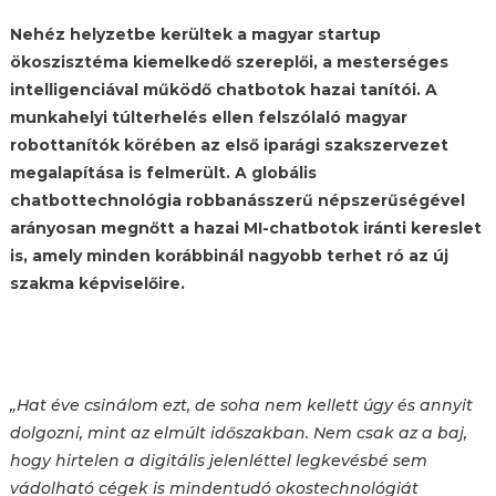
Nehéz helyzetbe kerültek a magyar startup
ökoszisztéma kiemelkedő szereplői, a mesterséges
intelligenciával működő chatbotok hazai tanítói. A
munkahelyi túlterhelés ellen felszólaló magyar
robottanítók körében az első iparági szakszervezet
megalapítása is felmerült. A globális
chatbottechnológia robbanásszerű népszerűségével
arányosan megnőtt a hazai MI-chatbotok iránti kereslet
is, amely minden korábbinál nagyobb terhet ró az új
szakma képviselőire.
„Hat éve csinálom ezt, de soha nem kellett úgy és annyit
dolgozni, mint az elmúlt időszakban. Nem csak az a baj,
hogy hirtelen a digitális jelenléttel legkevésbé sem
vádolható cégek is mindentudó okostechnológiát