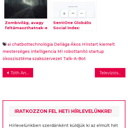
intelligencia
Zombivilág, avagy
SentiOne Globális
feltámaszthatnak-e
Social Index:
digitálisan a
mesterséges
halálunk után?
intelligenciával
választották ki a
ai
chatbottechnológia
Deliága Ákos
Hírstart kiemelt
100 legnépszerűbb
mesterséges intelligencia
MI
robottanító
startup
online márkát
ökoszisztéma
szakszervezet
Talk-A-Bot
Bejegyzés
Tóth Andi: Dobáljunk rám szart, mert hát miért is ne!
Televíziós Újságírók Díja – a gála képekben I.
navigáció
IRATKOZZON FEL HETI HÍRLEVELÜNKRE!
Hírlevelünkben szerdánként küldjük ki az elmúlt hét