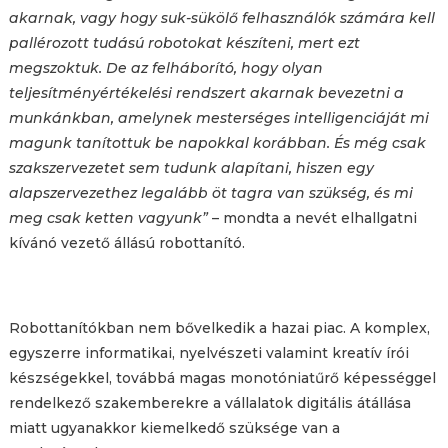
akarnak, vagy hogy suk-sükölő felhasználók számára kell
pallérozott tudású robotokat készíteni, mert ezt
megszoktuk. De az felháborító, hogy olyan
teljesítményértékelési rendszert akarnak bevezetni a
munkánkban, amelynek mesterséges intelligenciáját mi
magunk tanítottuk be napokkal korábban. És még csak
szakszervezetet sem tudunk alapítani, hiszen egy
alapszervezethez legalább öt tagra van szükség, és mi
meg csak ketten vagyunk”
– mondta a nevét elhallgatni
kívánó vezető állású robottanító.
Robottanítókban nem bővelkedik a hazai piac. A komplex,
egyszerre informatikai, nyelvészeti valamint kreatív írói
készségekkel, továbbá magas monotóniatűrő képességgel
rendelkező szakemberekre a vállalatok digitális átállása
miatt ugyanakkor kiemelkedő szüksége van a