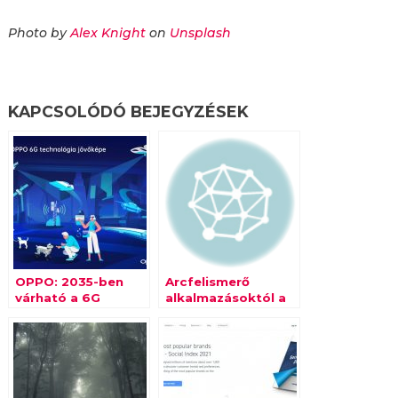
Photo by
Alex Knight
on
Unsplash
KAPCSOLÓDÓ BEJEGYZÉSEK
OPPO: 2035-ben
Arcfelismerő
várható a 6G
alkalmazásoktól a
mobilhálózatok
munkaeszközök
kereskedelmi
nyomon követéséig
bevezetése
– már a
mindennapjaink
része a
mesterséges