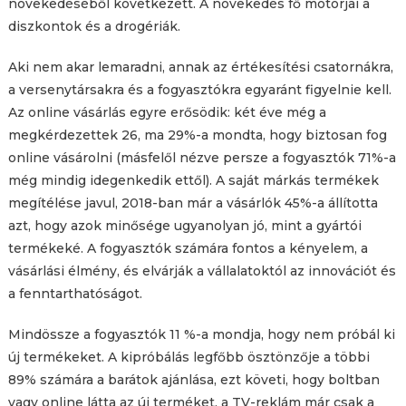
növekedéséből következett. A növekedés fő motorjai a
diszkontok és a drogériák.
Aki nem akar lemaradni, annak az értékesítési csatornákra,
a versenytársakra és a fogyasztókra egyaránt figyelnie kell.
Az online vásárlás egyre erősödik: két éve még a
megkérdezettek 26, ma 29%-a mondta, hogy biztosan fog
online vásárolni (másfelől nézve persze a fogyasztók 71%-a
még mindig idegenkedik ettől). A saját márkás termékek
megítélése javul, 2018-ban már a vásárlók 45%-a állította
azt, hogy azok minősége ugyanolyan jó, mint a gyártói
termékeké. A fogyasztók számára fontos a kényelem, a
vásárlási élmény, és elvárják a vállalatoktól az innovációt és
a fenntarthatóságot.
Mindössze a fogyasztók 11 %-a mondja, hogy nem próbál ki
új termékeket. A kipróbálás legfőbb ösztönzője a többi
89% számára a barátok ajánlása, ezt követi, hogy boltban
vagy online látta az új terméket, a TV-reklám már csak a