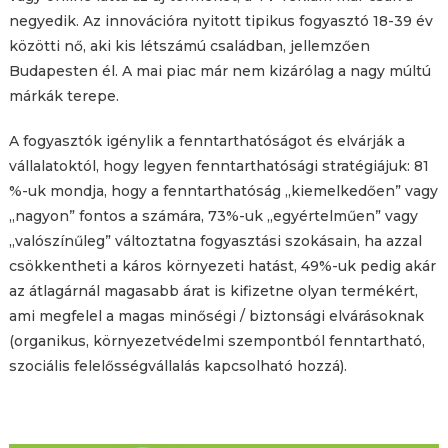
negyedik. Az innovációra nyitott tipikus fogyasztó 18-39 év
közötti nő, aki kis létszámú családban, jellemzően
Budapesten él. A mai piac már nem kizárólag a nagy múltú
márkák terepe.
A fogyasztók igénylik a fenntarthatóságot és elvárják a
vállalatoktól, hogy legyen fenntarthatósági stratégiájuk: 81
%-uk mondja, hogy a fenntarthatóság „kiemelkedően” vagy
„nagyon” fontos a számára, 73%-uk „egyértelműen” vagy
„valószínűleg” változtatna fogyasztási szokásain, ha azzal
csökkentheti a káros környezeti hatást, 49%-uk pedig akár
az átlagárnál magasabb árat is kifizetne olyan termékért,
ami megfelel a magas minőségi / biztonsági elvárásoknak
(organikus, környezetvédelmi szempontból fenntartható,
szociális felelősségvállalás kapcsolható hozzá).