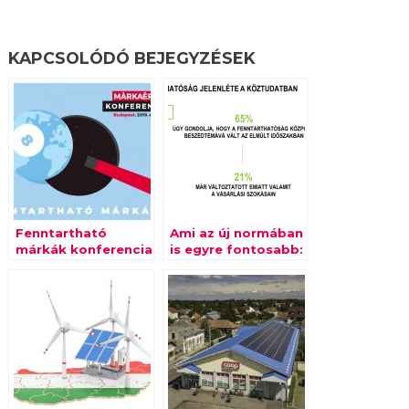
KAPCSOLÓDÓ BEJEGYZÉSEK
Fenntartható
Ami az új normában
márkák konferencia
is egyre fontosabb:
– még 3 hét!
a fenntarthatóság