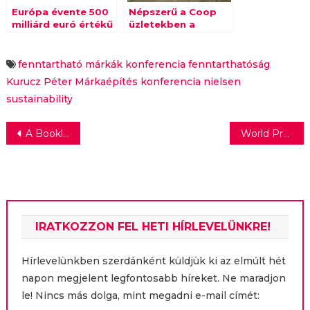
Európa évente 500
Népszerű a Coop
milliárd euró értékű
üzletekben a
energiát pazarol el
használt étolaj
visszagyűjtés
fenntartható márkák konferencia
fenntarthatóság
Kurucz Péter
Márkaépítés konferencia
nielsen
sustainability
Bejegyzés
A Bookline lett az Év kereskedője
World Press Photo: ismét a Reverb végzi a kommunikációs feladatokat
navigáció
IRATKOZZON FEL HETI HÍRLEVELÜNKRE!
Hírlevelünkben szerdánként küldjük ki az elmúlt hét
napon megjelent legfontosabb híreket. Ne maradjon
le! Nincs más dolga, mint megadni e-mail címét: