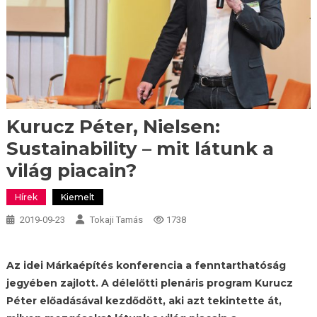
Kurucz Péter, Nielsen:
Sustainability – mit látunk a
világ piacain?
Hírek
Kiemelt
2019-09-23
Tokaji Tamás
1738
Az idei Márkaépítés konferencia a fenntarthatóság
jegyében zajlott. A délelőtti plenáris program Kurucz
Péter előadásával kezdődött, aki azt tekintette át,