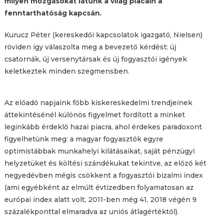
milyen mozgásokat látunk a világ piacain a
fenntarthatóság kapcsán.
Kurucz Péter (kereskedői kapcsolatok igazgató, Nielsen)
röviden így válaszolta meg a bevezető kérdést: új
csatornák, új versenytársak és új fogyasztói igények
keletkeztek minden szegmensben.
Az előadó napjaink főbb kiskereskedelmi trendjeinek
áttekintésénél különös figyelmet fordított a minket
leginkább érdeklő hazai piacra, ahol érdekes paradoxont
figyelhetünk meg: a magyar fogyasztók egyre
optimistábbak munkahelyi kilátásaikat, saját pénzügyi
helyzetüket és költési szándékukat tekintve, az előző két
negyedévben mégis csökkent a fogyasztói bizalmi index
(ami egyébként az elmúlt évtizedben folyamatosan az
európai index alatt volt, 2011-ben még 41, 2018 végén 9
százalékponttal elmaradva az uniós átlagértéktől).