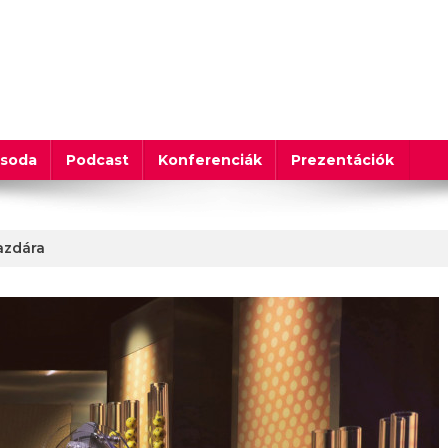
csoda
Podcast
Konferenciák
Prezentációk
gazdára