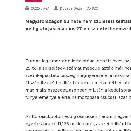
2022-07-21
Kovacs Geza
920
Magyarországon 93 hete nem született telitalá
pedig utoljára március 27-én született nemzet
Európa legismertebb lottójátéka idén tíz éves, az
25-től a sorsolások számát megduplázták, már ne
szemkápráztató összeg megnyerésére, a maximális
átszámítva 49,1 milliárd forintra emelkedett. A j
maximális összeget, azonban miután a keddi sorsol
főnyereménye elérte halmozódása csúcsát, azaz br
Az Eurojackpoton eddig összesen három magyar teli
nyertes bruttó 11,126 millió eurót, azaz 4 milliárd 