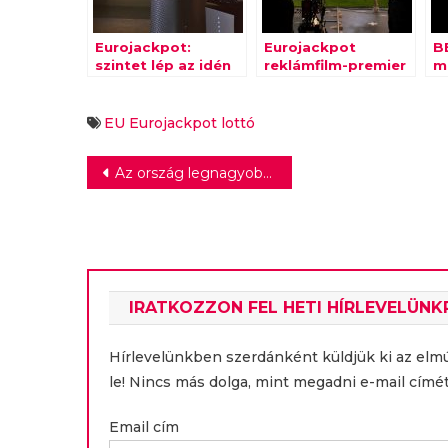
Eurojackpot:
Eurojackpot
B
szintet lép az idén
reklámfilm-premier
m
10 éves játék
és
u
kampánybejelentő
EU
Eurojackpot
lottó
Bejegyzés
Az ország legnagyobb BMW M-es kereskedését alakította ki a Wallis Motor
navigáció
IRATKOZZON FEL HETI HÍRLEVELÜNK
Hírlevelünkben szerdánként küldjük ki az elm
le! Nincs más dolga, mint megadni e-mail címét
Email cím