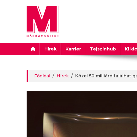
Márkamonitor
Hírek
Karrier
Tejszínhub
Ki ki
Főoldal
/
Hírek
/
Közel 50 milliárd találhat 