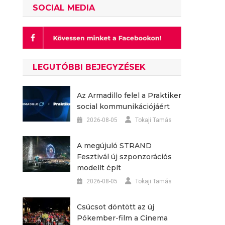
SOCIAL MEDIA
LEGUTÓBBI BEJEGYZÉSEK
Az Armadillo felel a Praktiker
social kommunikációjáért
2026-08-05
Tokaji Tamás
A megújuló STRAND
Fesztivál új szponzorációs
modellt épít
2026-08-05
Tokaji Tamás
Csúcsot döntött az új
Pókember-film a Cinema