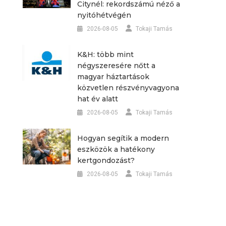
Citynél: rekordszámú néző a
nyitóhétvégén
2026-08-05
Tokaji Tamás
K&H: több mint
négyszeresére nőtt a
magyar háztartások
közvetlen részvényvagyona
hat év alatt
2026-08-05
Tokaji Tamás
Hogyan segítik a modern
eszközök a hatékony
kertgondozást?
2026-08-05
Tokaji Tamás