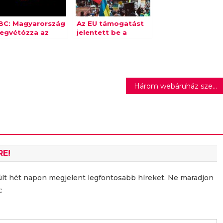
BC: Magyarország
Az EU támogatást
egvétózza az
jelentett be a
niós olajembargót
szexuális és nemi
alapú erőszak
áldozatainak
Három webáruház személyre szabott oktatási platformot indít márkapartnerei részére
RE!
últ hét napon megjelent legfontosabb híreket. Ne maradjon
: