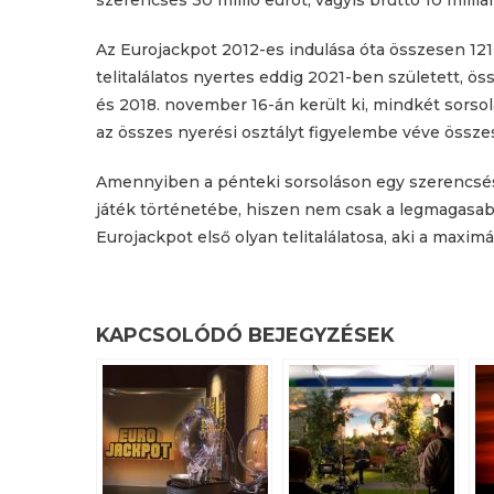
szerencsés 30 millió eurót, vagyis bruttó 10 milliá
Az Eurojackpot 2012-es indulása óta összesen 12
telitalálatos nyertes eddig 2021-ben született, ös
és 2018. november 16-án került ki, mindkét sorsolás
az összes nyerési osztályt figyelembe véve össze
Amennyiben a pénteki sorsoláson egy szerencsés 
játék történetébe, hiszen nem csak a legmagasa
Eurojackpot első olyan telitalálatosa, aki a maxim
KAPCSOLÓDÓ BEJEGYZÉSEK