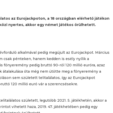
latos az Eurojackpoton, a 18 országban elérhető játékon
közi nyertes, akkor egy német játékos örülhetett.
 évforduló alkalmával pedig megújult az Eurojackpot. Március
m csak pénteken, hanem kedden is esély nyílik a
 főnyeremény pedig bruttó 90-ről 120 millió euróra, azaz
áték átalakulása óta még nem ütötte meg a főnyeremény a
áson sem született telitalálatos, így az Eurojackpot
uttó 120 millió euró vár a szerencsésekre.
találatos született, legutóbb 2021. 5. játékhetén, akkor a
forintot vihetett haza, 2019. 47. játékhetében pedig egy