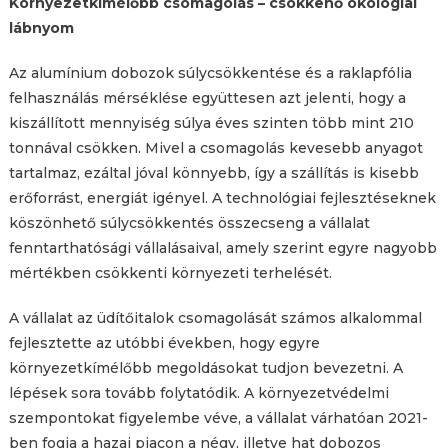
Környezetkímélőbb csomagolás – csökkenő ökológiai
lábnyom
Az alumínium dobozok súlycsökkentése és a raklapfólia
felhasználás mérséklése együttesen azt jelenti, hogy a
kiszállított mennyiség súlya éves szinten több mint 210
tonnával csökken. Mivel a csomagolás kevesebb anyagot
tartalmaz, ezáltal jóval könnyebb, így a szállítás is kisebb
erőforrást, energiát igényel. A technológiai fejlesztéseknek
köszönhető súlycsökkentés összecseng a vállalat
fenntarthatósági vállalásaival, amely szerint egyre nagyobb
mértékben csökkenti környezeti terhelését.
A vállalat az üdítőitalok csomagolását számos alkalommal
fejlesztette az utóbbi években, hogy egyre
környezetkímélőbb megoldásokat tudjon bevezetni. A
lépések sora tovább folytatódik. A környezetvédelmi
szempontokat figyelembe véve, a vállalat várhatóan 2021-
ben fogja a hazai piacon a négy, illetve hat dobozos