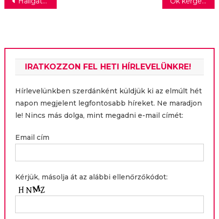
Bejegyzés
Hallgatók alkották meg a Metropolitan Egyetem új nemzetközi kampányfilmjét
Ők kergetik a szerelmet a Szabadtéri idei Shakespeare- komédiájában
navigáció
IRATKOZZON FEL HETI HÍRLEVELÜNKRE!
Hírlevelünkben szerdánként küldjük ki az elmúlt hét
napon megjelent legfontosabb híreket. Ne maradjon
le! Nincs más dolga, mint megadni e-mail címét:
Email cím
Kérjük, másolja át az alábbi ellenőrzőkódot: