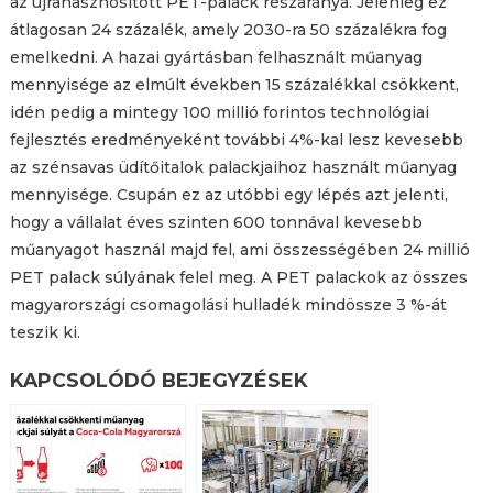
az újrahasznosított PET-palack részaránya. Jelenleg ez
átlagosan 24 százalék, amely 2030-ra 50 százalékra fog
emelkedni. A hazai gyártásban felhasznált műanyag
mennyisége az elmúlt években 15 százalékkal csökkent,
idén pedig a mintegy 100 millió forintos technológiai
fejlesztés eredményeként további 4%-kal lesz kevesebb
az szénsavas üdítőitalok palackjaihoz használt műanyag
mennyisége. Csupán ez az utóbbi egy lépés azt jelenti,
hogy a vállalat éves szinten 600 tonnával kevesebb
műanyagot használ majd fel, ami összességében 24 millió
PET palack súlyának felel meg. A PET palackok az összes
magyarországi csomagolási hulladék mindössze 3 %-át
teszik ki.
KAPCSOLÓDÓ BEJEGYZÉSEK