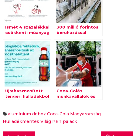
Ismét 4 százalékkal
300 millió forintos
csökkenti műanyag
beruházással
palackjai súlyát a
növelte
Coca-Cola
ásványvízgyártó
Magyarország
kapacitását a
Coca-Cola HBC
Magyarország
Zalaszentgróton
Újrahasznosított
Coca-Colás
tengeri hulladékból
munkavállalók és
és papírból
céges flotta segíti a
készülhet a holnap
Magyar
Coca-Cola palackja
Vöröskeresztet a
alumínium doboz
Coca-Cola Magyarország
logisztikában
Hulladékmentes Világ
PET palack