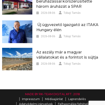
beruházással korszerűsítette
három áruházát a SPAR
2026-08-06
Tokaji Tamás
Új ügyvezető igazgató az ITAKA
Hungary élén
2026-08-06
Tokaji Tamás
Az aszály már a magyar
vállalatokat és a forintot is sújtja
2026-08-06
Tokaji Tamás
MADE BY RK-TEAM DIGITAL KFT. 2018
Impresszum
Médiaajánlat
Laprendelés
Adatvédelmi irányelvek
Felhasználási feltételek