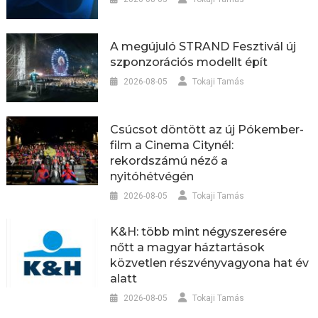
A megújuló STRAND Fesztivál új
szponzorációs modellt épít
2026-08-05
Tokaji Tamás
Csúcsot döntött az új Pókember-
film a Cinema Citynél:
rekordszámú néző a
nyitóhétvégén
2026-08-05
Tokaji Tamás
K&H: több mint négyszeresére
nőtt a magyar háztartások
közvetlen részvényvagyona hat év
alatt
2026-08-05
Tokaji Tamás