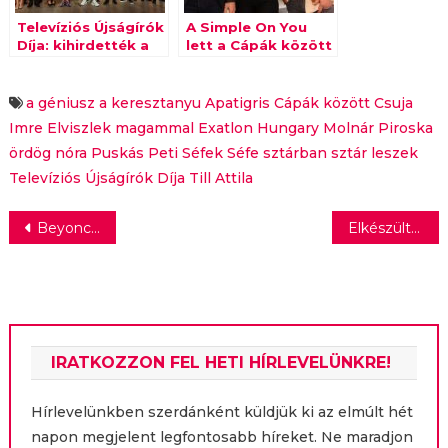
Televíziós Újságírók
A Simple On You
Díja: kihirdették a
lett a Cápák között
győzteseket
K&H az
innovációért
különdíj nyertese
a géniusz
a keresztanyu
Apatigris
Cápák között
Csuja
Imre
Elviszlek magammal
Exatlon Hungary
Molnár Piroska
ördög nóra
Puskás Peti
Séfek Séfe
sztárban sztár leszek
Televíziós Újságírók Díja
Till Attila
Bejegyzés
Beyoncé és Billie Eilish is fellép az Oscar-díjátadón
Elkészültek a Magyar Reklámszövetség 2021-es média- és kommunikációs piac költéseit felmérő számai
navigáció
IRATKOZZON FEL HETI HÍRLEVELÜNKRE!
Hírlevelünkben szerdánként küldjük ki az elmúlt hét
napon megjelent legfontosabb híreket. Ne maradjon