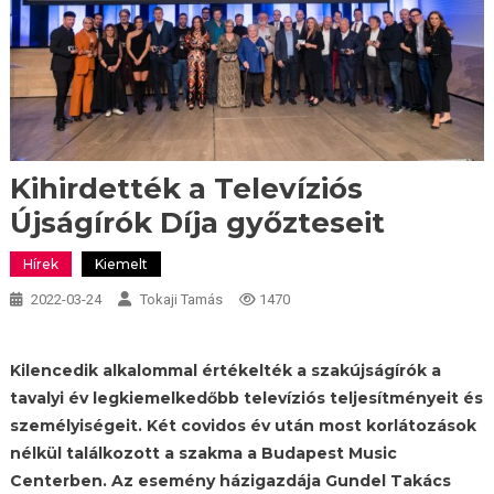
Kihirdették a Televíziós
Újságírók Díja győzteseit
Hírek
Kiemelt
2022-03-24
Tokaji Tamás
1470
Kilencedik alkalommal értékelték a szakújságírók a
tavalyi év legkiemelkedőbb televíziós teljesítményeit és
személyiségeit. Két covidos év után most korlátozások
nélkül találkozott a szakma a Budapest Music
Centerben. Az esemény házigazdája Gundel Takács