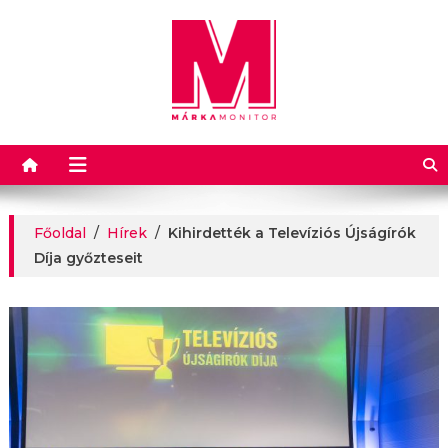
Márkamonitor
Főoldal
/
Hírek
/
Kihirdették a Televíziós Újságírók
Díja győzteseit