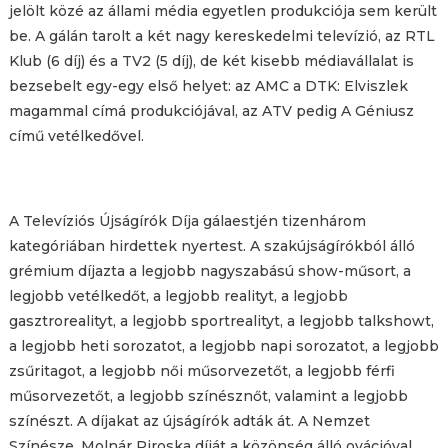
jelölt közé az állami média egyetlen produkciója sem került
be. A gálán tarolt a két nagy kereskedelmi televízió, az RTL
Klub (6 díj) és a TV2 (5 díj), de két kisebb médiavállalat is
bezsebelt egy-egy első helyet: az AMC a DTK: Elviszlek
magammal címá produkciójával, az ATV pedig A Géniusz
című vetélkedővel.
A Televíziós Újságírók Díja gálaestjén tizenhárom
kategóriában hirdettek nyertest. A szakújságírókból álló
grémium díjazta a legjobb nagyszabású show-műsort, a
legjobb vetélkedőt, a legjobb realityt, a legjobb
gasztrorealityt, a legjobb sportrealityt, a legjobb talkshowt,
a legjobb heti sorozatot, a legjobb napi sorozatot, a legjobb
zsűritagot, a legjobb női műsorvezetőt, a legjobb férfi
műsorvezetőt, a legjobb színésznőt, valamint a legjobb
színészt. A díjakat az újságírók adták át. A Nemzet
Színésze, Molnár Piroska díját a közönség álló ovációval