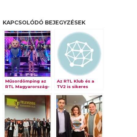
KAPCSOLÓDÓ BEJEGYZÉSEK
Műsordömping az
Az RTL Klub és a
RTL Magyarország-
TV2 is sikeres
csatornákon
februárt zárt