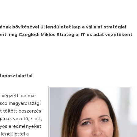
k bővítésével új lendületet kap a vállalat stratégiai
nt, míg Czeglédi Miklós Stratégiai IT és adat vezetőként
tapasztalattal
 végzett, de már
Tesco magyarországi
t töltött beszerzési
nak vezetője lett,
ványos eredményeket
 lendülettel a