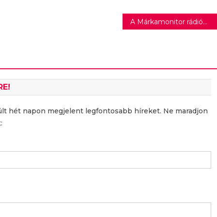
A Márkamonitor rádióműsorának mai vendége Baranyi László
RE!
últ hét napon megjelent legfontosabb híreket. Ne maradjon
: