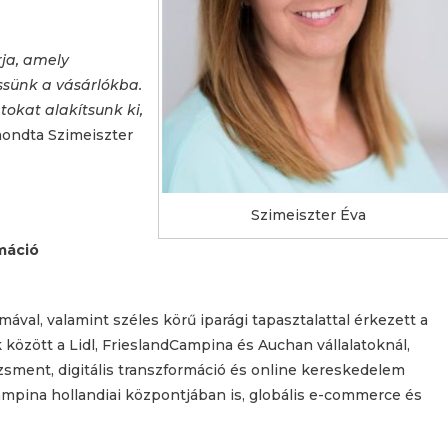
rja, amely
ssünk a vásárlókba.
okat alakítsunk ki,
ondta Szimeiszter
Szimeiszter Éva
rmáció
ával, valamint széles körű iparági tapasztalattal érkezett a
özött a Lidl, FrieslandCampina és Auchan vállalatoknál,
zsment, digitális transzformáció és online kereskedelem
dCampina hollandiai központjában is, globális e-commerce és