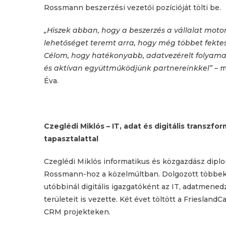
Rossmann beszerzési vezetői pozícióját tölti be.
„Hiszek abban, hogy a beszerzés a vállalat moto
lehetőséget teremt arra, hogy még többet fekte
Célom, hogy hatékonyabb, adatvezérelt folyamat
és aktívan együttműködjünk partnereinkkel”
– m
Éva.
Czeglédi Miklós – IT, adat és digitális transzfo
tapasztalattal
Czeglédi Miklós informatikus és közgazdász diplom
Rossmann-hoz a közelmúltban. Dolgozott többek k
utóbbinál digitális igazgatóként az IT, adatmened
területeit is vezette. Két évet töltött a Frieslan
CRM projekteken.