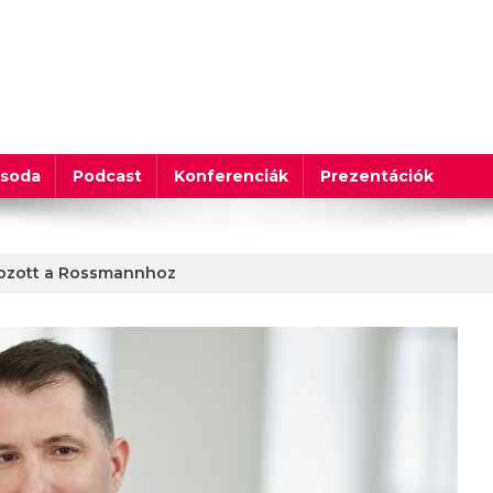
csoda
Podcast
Konferenciák
Prezentációk
akozott a Rossmannhoz