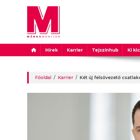
Márkamonitor
Hírek
Karrier
Tejszínhub
Ki ki
Főoldal
/
Karrier
/
Két új felsővezető csatl