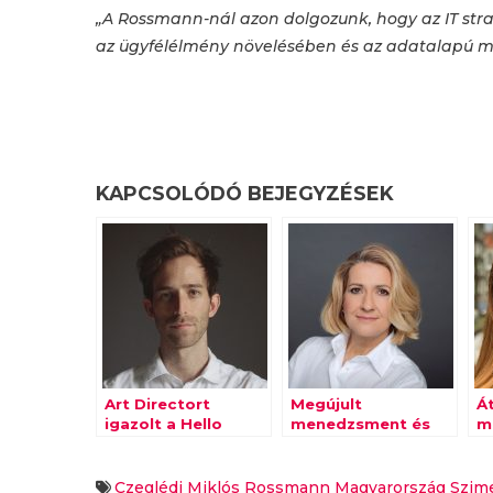
„A Rossmann-nál azon dolgozunk, hogy az IT straté
az ügyfélélmény növelésében és az adatalapú 
KAPCSOLÓDÓ BEJEGYZÉSEK
Art Directort
Megújult
Át
igazolt a Hello
menedzsment és
m
Event
vállalatvezetési
struktúra a
Marquard Media
Czeglédi Miklós
Rossmann Magyarország
Szime