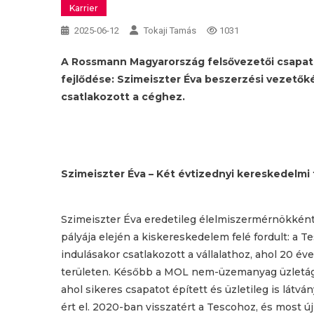
Karrier
2025-06-12
Tokaji Tamás
1031
A Rossmann Magyarország felsővezetői csapatána
fejlődése: Szimeiszter Éva beszerzési vezetőké
csatlakozott a céghez.
Szimeiszter Éva – Két évtizednyi kereskedelmi 
Szimeiszter Éva eredetileg élelmiszermérnökként
pályája elején a kiskereskedelem felé fordult: a 
indulásakor csatlakozott a vállalathoz, ahol 20 éve
területen. Később a MOL nem-üzemanyag üzletágá
ahol sikeres csapatot épített és üzletileg is lát
ért el. 2020-ban visszatért a Tescohoz, és most új