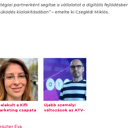
giai partnerként segítse a vállalatot a digitális fejlődésben
működés kialakításában”
– emelte ki Czeglédi Miklós.
alakult a Kifli
Újabb személyi
arketing csapata
változások az ATV-
ben
iszter Éva