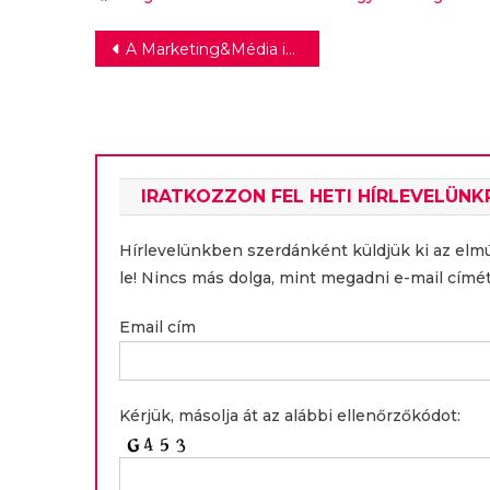
Magyarországnál
Bejegyzés
A Marketing&Média idén is összeállította a legbefolyásosabb médiavezetők listáját
navigáció
IRATKOZZON FEL HETI HÍRLEVELÜNK
Hírlevelünkben szerdánként küldjük ki az elm
le! Nincs más dolga, mint megadni e-mail címét
Email cím
Kérjük, másolja át az alábbi ellenőrzőkódot: