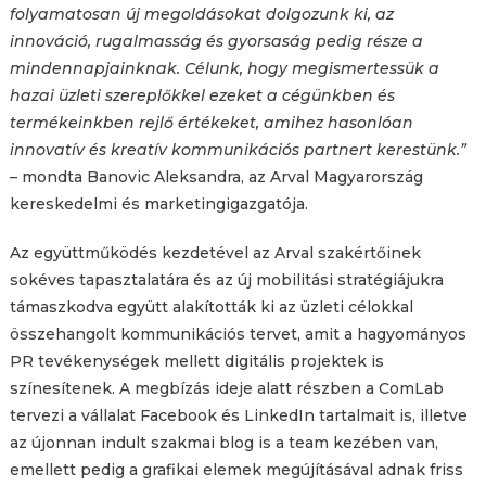
folyamatosan új megoldásokat dolgozunk ki, az
innováció, rugalmasság és gyorsaság pedig része a
mindennapjainknak. Célunk, hogy megismertessük a
hazai üzleti szereplőkkel ezeket a cégünkben és
termékeinkben rejlő értékeket, amihez hasonlóan
innovatív és kreatív kommunikációs partnert kerestünk.”
– mondta Banovic Aleksandra, az Arval Magyarország
kereskedelmi és marketingigazgatója.
Az együttműködés kezdetével az Arval szakértőinek
sokéves tapasztalatára és az új mobilitási stratégiájukra
támaszkodva együtt alakították ki az üzleti célokkal
összehangolt kommunikációs tervet, amit a hagyományos
PR tevékenységek mellett digitális projektek is
színesítenek. A megbízás ideje alatt részben a ComLab
tervezi a vállalat Facebook és LinkedIn tartalmait is, illetve
az újonnan indult szakmai blog is a team kezében van,
emellett pedig a grafikai elemek megújításával adnak friss