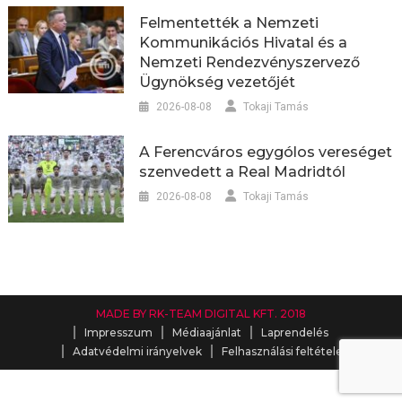
Felmentették a Nemzeti
Kommunikációs Hivatal és a
Nemzeti Rendezvényszervező
Ügynökség vezetőjét
2026-08-08
Tokaji Tamás
A Ferencváros egygólos vereséget
szenvedett a Real Madridtól
2026-08-08
Tokaji Tamás
MADE BY RK-TEAM DIGITAL KFT. 2018
Impresszum
Médiaajánlat
Laprendelés
Adatvédelmi irányelvek
Felhasználási feltételek