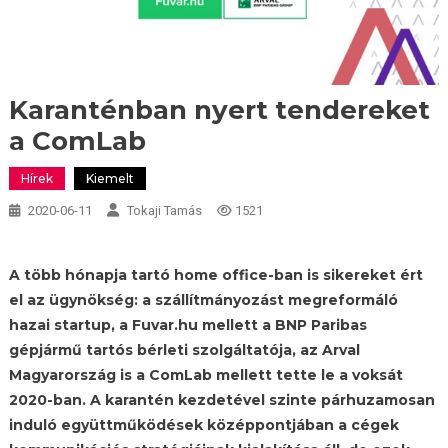
Karanténban nyert tendereket
a ComLab
Hírek
Kiemelt
2020-06-11
Tokaji Tamás
1521
A több hónapja tartó home office-ban is sikereket ért
el az ügynökség: a szállítmányozást megreformáló
hazai startup, a Fuvar.hu mellett a BNP Paribas
gépjármű tartós bérleti szolgáltatója, az Arval
Magyarország is a ComLab mellett tette le a voksát
2020-ban. A karantén kezdetével szinte párhuzamosan
induló együttműködések középpontjában a cégek