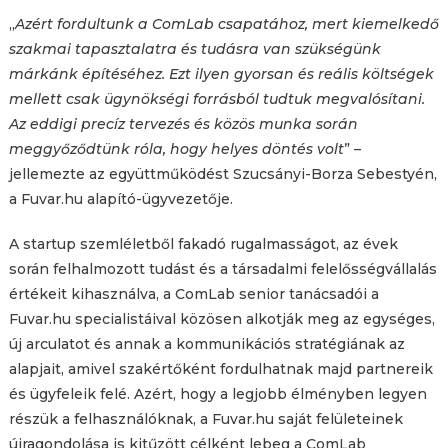
„
Azért fordultunk a ComLab csapatához, mert kiemelkedő
szakmai tapasztalatra és tudásra van szükségünk
márkánk építéséhez. Ezt ilyen gyorsan és reális költségek
mellett csak ügynökségi forrásból tudtuk megvalósítani.
Az eddigi precíz tervezés és közös munka során
meggyőződtünk róla, hogy helyes döntés volt
” –
jellemezte az együttműködést Szucsányi-Borza Sebestyén,
a Fuvar.hu alapító-ügyvezetője.
A startup szemléletből fakadó rugalmasságot, az évek
során felhalmozott tudást és a társadalmi felelősségvállalás
értékeit kihasználva, a ComLab senior tanácsadói a
Fuvar.hu specialistáival közösen alkotják meg az egységes,
új arculatot és annak a kommunikációs stratégiának az
alapjait, amivel szakértőként fordulhatnak majd partnereik
és ügyfeleik felé. Azért, hogy a legjobb élményben legyen
részük a felhasználóknak, a Fuvar.hu saját felületeinek
újragondolása is kitűzött célként lebeg a ComLab