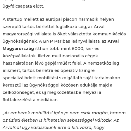
ügyfélcsapata előtt.
A startup mellett az európai piacon harmadik helyen
szereplő tartós bérlettel foglalkozó cég, az Arval
magyarországi vállalata is őket választotta kommunikációs
ügynökségének. A BNP Paribas leányvállalata, az
Arval
Magyarország
itthon több mint 6000, kis- és
középvállalatok, illetve multinacionális cégek
használatában lévő gépjárműért felel. A nemzetközileg
elismert, tartós bérletre és operatív lízingre
specializálódott mobilitási szolgáltató saját tartalmakon
keresztül az ügynökséggel közösen edukálja majd a
célközönséget, és új megközelítésbe helyezi a
flottakezelést a médiában.
„Az emberek mobilitási igénye nem csak magán, hanem
az üzleti életben is hihetetlen sebességgel változik. Az
Arvalnál úgy válaszolunk erre a kihívásra, hogy