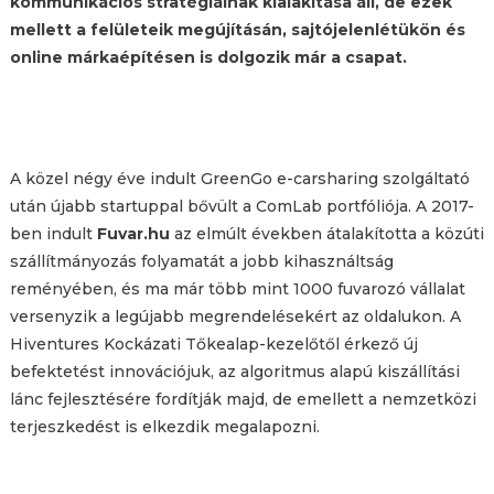
kommunikációs stratégiáinak kialakítása áll, de ezek
mellett a felületeik megújításán, sajtójelenlétükön és
online márkaépítésen is dolgozik már a csapat.
A közel négy éve indult GreenGo e-carsharing szolgáltató
után újabb startuppal bővült a ComLab portfóliója. A 2017-
ben indult
Fuvar.hu
az elmúlt években átalakította a közúti
szállítmányozás folyamatát a jobb kihasználtság
reményében, és ma már több mint 1000 fuvarozó vállalat
versenyzik a legújabb megrendelésekért az oldalukon. A
Hiventures Kockázati Tőkealap-kezelőtől érkező új
befektetést innovációjuk, az algoritmus alapú kiszállítási
lánc fejlesztésére fordítják majd, de emellett a nemzetközi
terjeszkedést is elkezdik megalapozni.