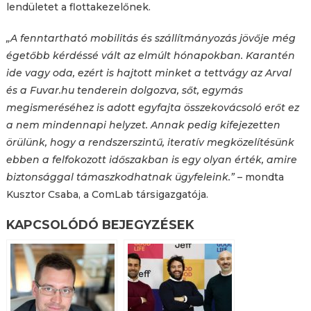
lendületet a flottakezelőnek.
„A fenntartható mobilitás és szállítmányozás jövője még
égetőbb kérdéssé vált az elmúlt hónapokban. Karantén
ide vagy oda, ezért is hajtott minket a tettvágy az Arval
és a Fuvar.hu tenderein dolgozva, sőt, egymás
megismeréséhez is adott egyfajta összekovácsoló erőt ez
a nem mindennapi helyzet. Annak pedig kifejezetten
örülünk, hogy a rendszerszintű, iteratív megközelítésünk
ebben a felfokozott időszakban is egy olyan érték, amire
biztonsággal támaszkodhatnak ügyfeleink.”
– mondta
Kusztor Csaba, a ComLab társigazgatója.
KAPCSOLÓDÓ BEJEGYZÉSEK