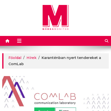
Márkamonitor
Főoldal
/
Hírek
/
Karanténban nyert tendereket a
ComLab