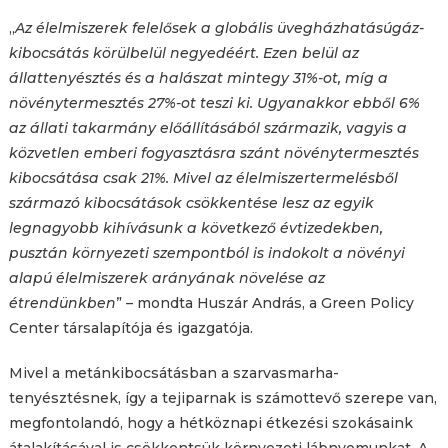
„
Az élelmiszerek felelősek a globális üvegházhatásúgáz-
kibocsátás körülbelül negyedéért. Ezen belül az
állattenyésztés és a halászat mintegy 31%-ot, míg a
növénytermesztés 27%-ot teszi ki. Ugyanakkor ebből 6%
az állati takarmány előállításából származik, vagyis a
közvetlen emberi fogyasztásra szánt növénytermesztés
kibocsátása csak 21%. Mivel az élelmiszertermelésből
származó kibocsátások csökkentése lesz az egyik
legnagyobb kihívásunk a következő évtizedekben,
pusztán környezeti szempontból is indokolt a növényi
alapú élelmiszerek arányának növelése az
étrendünkben
” – mondta Huszár András, a Green Policy
Center társalapítója és igazgatója.
Mivel a metánkibocsátásban a szarvasmarha-
tenyésztésnek, így a tejiparnak is számottevő szerepe van,
megfontolandó, hogy a hétköznapi étkezési szokásaink
átalakításával is csökkentsük környezeti lábnyomunkat. A