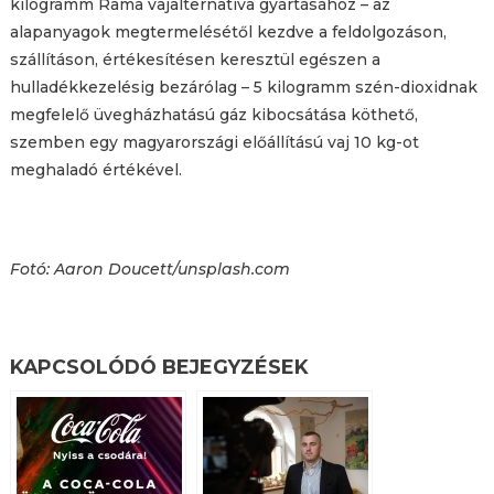
kilogramm Rama vajalternatíva gyártásához – az
alapanyagok megtermelésétől kezdve a feldolgozáson,
szállításon, értékesítésen keresztül egészen a
hulladékkezelésig bezárólag – 5 kilogramm szén-dioxidnak
megfelelő üvegházhatású gáz kibocsátása köthető,
szemben egy magyarországi előállítású vaj 10 kg-ot
meghaladó értékével.
Fotó: Aaron Doucett/unsplash.com
KAPCSOLÓDÓ BEJEGYZÉSEK