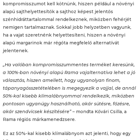
kompromisszumot kell kötnünk, hiszen például a növényi
alapú sajthelyettesítők a sajthoz képest jelentős
szénhidráttartalommal rendelkeznek, miközben fehérjét
nemigen tartalmaznak. Sokkal jobb helyzetben vagyunk,
ha a vajat szeretnénk helyettesíteni, hiszen a növényi
alapú margarinok már régóta megfelelő alternatívát
jelentenek.
„Ha valóban kompromisszummentes terméket keresünk,
a 100%-ban növényi alapú Rama vajalternatíva lehet a jó
választás, hiszen amellett, hogy ugyanolyan finom,
tápanyagösszetételében is megegyezik a vajjal, de annál
50%-kal kisebb klímalábnyommal rendelkezik, miközben
pontosan ugyanúgy használható, akár sütésre, főzésre,
akár szendvicsek készítésére”
– mondta Kővári Csilla, a
Rama régiós márkamenedzsere.
Ez az 50%-kal kisebb klímalábnyom azt jelenti, hogy egy