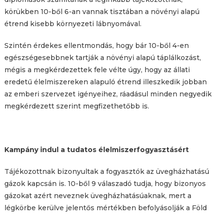
körükben 10-ből 6-an vannak tisztában a növényi alapú
étrend kisebb környezeti lábnyomával.
Szintén érdekes ellentmondás, hogy bár 10-ből 4-en
egészségesebbnek tartják a növényi alapú táplálkozást,
mégis a megkérdezettek fele vélte úgy, hogy az állati
eredetű élelmiszereken alapuló étrend illeszkedik jobban
az emberi szervezet igényeihez, ráadásul minden negyedik
megkérdezett szerint megfizethetőbb is.
Kampány indul a tudatos élelmiszerfogyasztásért
Tájékozottnak bizonyultak a fogyasztók az üvegházhatású
gázok kapcsán is. 10-ből 9 válaszadó tudja, hogy bizonyos
gázokat azért neveznek üvegházhatásúaknak, mert a
légkörbe kerülve jelentős mértékben befolyásolják a Föld