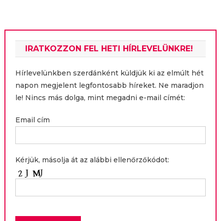
navigáció
IRATKOZZON FEL HETI HÍRLEVELÜNKRE!
Hírlevelünkben szerdánként küldjük ki az elmúlt hét
napon megjelent legfontosabb híreket. Ne maradjon
le! Nincs más dolga, mint megadni e-mail címét:
Email cím
Kérjük, másolja át az alábbi ellenőrzőkódot: