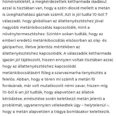
hőmérsékletét, a megkérdezettek kétharmada ráadásul
azzal is tisztában van, hogy a szén-dioxid mellett a metán
is üvegházhatású gáznak számít. Azt is jól tudta 10-ből 7
válaszadó, hogy globálisan az állattenyésztéshez jóval
nagyobb metánkibocsátás kapcsolódik, mint a
növénytermesztéshez. Szintén sokan tudták, hogy az
emberi eredetű metánkibocsátás elsősorban az olaj- és
gáziparhoz, illetve jelentős mértékben az
állattenyésztéshez kapcsolódik. A válaszadók kétharmada
igazán jól tájékozott, hiszen ennyien voltak tisztában azzal,
hogy az állattenyésztéshez kapcsolódó
metánkibocsátásért főleg a szarvasmarha-tenyésztés a
felelős. Abban, hogy e téren mi számít a metán fő
forrásának, már volt mutatkozott némi zavar, hiszen míg
10-ből 6-an jól tudták, hogy alapvetően az állatok
kérődzése, emésztése során keletkező metán jelenti a
problémát, ugyanennyien vélekedtek úgy – helytelenül –,
hogy a metán alapvetően a trágya bomlásakor keletkezik.