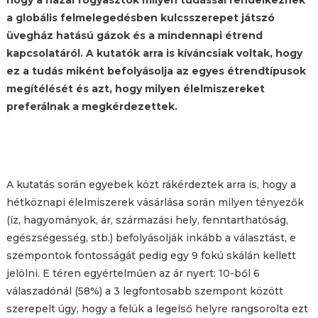
a globális felmelegedésben kulcsszerepet játszó
üvegház hatású gázok és a mindennapi étrend
kapcsolatáról. A kutatók arra is kíváncsiak voltak, hogy
ez a tudás miként befolyásolja az egyes étrendtípusok
megítélését és azt, hogy milyen élelmiszereket
preferálnak a megkérdezettek.
A kutatás során egyebek közt rákérdeztek arra is, hogy a
hétköznapi élelmiszerek vásárlása során milyen tényezők
(íz, hagyományok, ár, származási hely, fenntarthatóság,
egészségesség, stb.) befolyásolják inkább a választást, e
szempontok fontosságát pedig egy 9 fokú skálán kellett
jelölni. E téren egyértelműen az ár nyert: 10-ből 6
válaszadónál (58%) a 3 legfontosabb szempont között
szerepelt úgy, hogy a felük a legelső helyre rangsorolta ezt