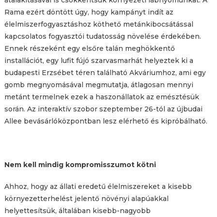
Rama ezért döntött úgy, hogy kampányt indít az
élelmiszerfogyasztáshoz köthető metánkibocsátással
kapcsolatos fogyasztói tudatosság növelése érdekében.
Ennek részeként egy elsőre talán meghökkentő
installációt, egy lufit fújó szarvasmarhát helyeztek ki a
budapesti Erzsébet téren található Akváriumhoz, ami egy
gomb megnyomásával megmutatja, átlagosan mennyi
metánt termelnek ezek a haszonállatok az emésztésük
során. Az interaktív szobor szeptember 26-tól az újbudai
Allee bevásárlóközpontban lesz elérhető és kipróbálható.
Nem kell mindig kompromisszumot kötni
Ahhoz, hogy az állati eredetű élelmiszereket a kisebb
környezetterhelést jelentő növényi alapúakkal
helyettesítsük, általában kisebb-nagyobb