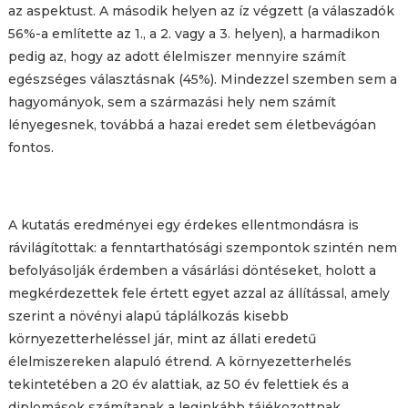
az aspektust. A második helyen az íz végzett (a válaszadók
56%-a említette az 1., a 2. vagy a 3. helyen), a harmadikon
pedig az, hogy az adott élelmiszer mennyire számít
egészséges választásnak (45%). Mindezzel szemben sem a
hagyományok, sem a származási hely nem számít
lényegesnek, továbbá a hazai eredet sem életbevágóan
fontos.
A kutatás eredményei egy érdekes ellentmondásra is
rávilágítottak: a fenntarthatósági szempontok szintén nem
befolyásolják érdemben a vásárlási döntéseket, holott a
megkérdezettek fele értett egyet azzal az állítással, amely
szerint a növényi alapú táplálkozás kisebb
környezetterheléssel jár, mint az állati eredetű
élelmiszereken alapuló étrend. A környezetterhelés
tekintetében a 20 év alattiak, az 50 év felettiek és a
diplomások számítanak a leginkább tájékozottnak,