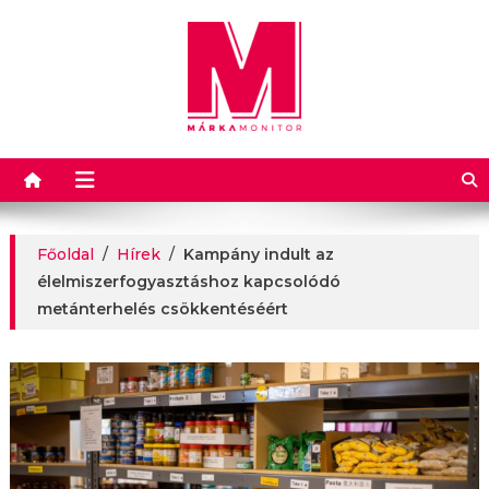
Márkamonitor
Főoldal
/
Hírek
/
Kampány indult az
élelmiszerfogyasztáshoz kapcsolódó
metánterhelés csökkentéséért