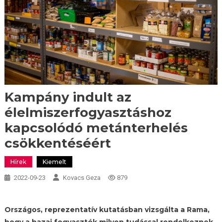
Kampány indult az
élelmiszerfogyasztáshoz
kapcsolódó metánterhelés
csökkentéséért
Hírek
Kiemelt
2022-09-23
Kovacs Geza
879
Országos, reprezentatív kutatásban vizsgálta a Rama,
hogy a hazai fogyasztók milyen tudással rendelkeznek