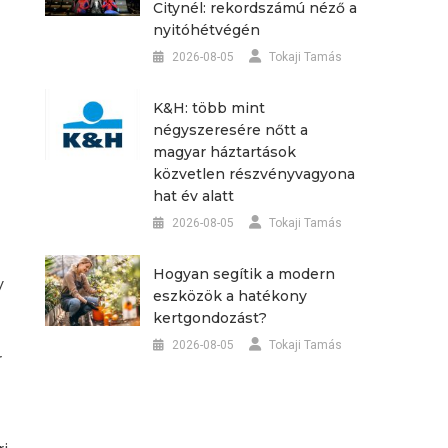
Citynél: rekordszámú néző a
nyitóhétvégén
2026-08-05
Tokaji Tamás
K&H: több mint
négyszeresére nőtt a
magyar háztartások
közvetlen részvényvagyona
hat év alatt
2026-08-05
Tokaji Tamás
Hogyan segítik a modern
y
eszközök a hatékony
kertgondozást?
2026-08-05
Tokaji Tamás
r