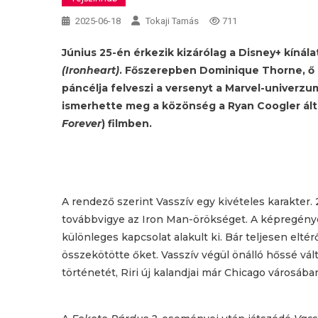
2025-06-18
Tokaji Tamás
711
Június 25-én érkezik kizárólag a Disney+ kínál
(Ironheart)
. Főszerepben Dominique Thorne, ő alak
páncélja felveszi a versenyt a Marvel-univerzu
ismerhette meg a közönség a Ryan Coogler ál
Forever
) filmben.
A rendező szerint Vasszív egy kivételes karakter. 
továbbvigye az Iron Man-örökséget. A képregények
különleges kapcsolat alakult ki. Bár teljesen elté
összekötötte őket. Vasszív végül önálló hőssé vált
történetét, Riri új kalandjai már Chicago városába