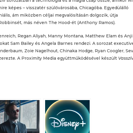
zív
sorozatban a technológia és a mágia csap össze, amikor Ri
ire képes – visszatér szülővárosába, Chicagóba. Egyedülálló
ális, ám miközben céljai megvalósításán dolgozik, útja
r Robbinsét, más néven The Hood-ét (Anthony Ramos).
renreich, Regan Aliyah, Manny Montana, Matthew Elam és Anji
dokat Sam Bailey és Angela Barnes rendezi. A sorozat executiv
Winderbaum, Zoie Nagelhout, Chinaka Hodge, Ryan Coogler, Se
szerezte. A Proximity Media együttműködésével készült
Vasszí