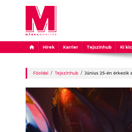
Márkamonitor
Hírek
Karrier
Tejszínhub
Ki ki
Főoldal
/
Tejszínhub
/
Június 25-én érkezik 