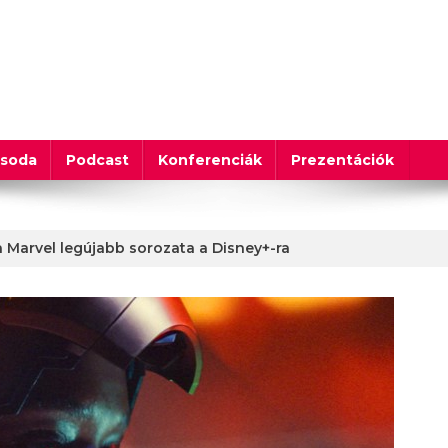
csoda
Podcast
Konferenciák
Prezentációk
a Marvel legújabb sorozata a Disney+-ra