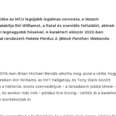
atába az MCU legújabb izgalmas sorozata, a
Vasszív
ítja Riri Williamst, a fiatal és zseniális feltalálót, akinek
m legnagyobb hőseivel. A karaktert először 2022-ben
tal rendezett
Fekete Párduc 2.
(
Black Panther: Wakanda
2016-ban Brian Michael Bendis alkotta meg, azzal a céllal, hog
ben Riri Williams, az MIT hallgatója, és Tony Stark között
rő a hátterük, közös szenvedélyük – a társadalom jobbá tétele –
, és amikor más írók – például Eve Ewing – vették át a karakte
n bontakoztak ki.