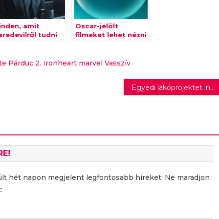
inden, amit
Oscar-jelölt
redevilről tudni
filmeket lehet nézni
rdemes
a gála előtt a
Disney+ platformon
te Párduc 2.
Ironheart
marvel
Vasszív
Egyedi lakóprojektet indít a Cordia a Corvin Sétány folytatásaként
RE!
últ hét napon megjelent legfontosabb híreket. Ne maradjon
: