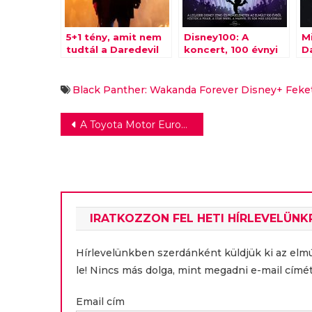
5+1 tény, amit nem
Disney100: A
M
tudtál a Daredevil
koncert, 100 évnyi
Da
alakító Charlie
mesés kaland
é
Coxról
Black Panther: Wakanda Forever
Disney+
Feke
Bejegyzés
A Toyota Motor Europe és a H2 Grand Prix Alapítvány összefog, hogy népszerűsítse a STEAM oktatást
navigáció
IRATKOZZON FEL HETI HÍRLEVELÜNK
Hírlevelünkben szerdánként küldjük ki az elm
le! Nincs más dolga, mint megadni e-mail címét
Email cím