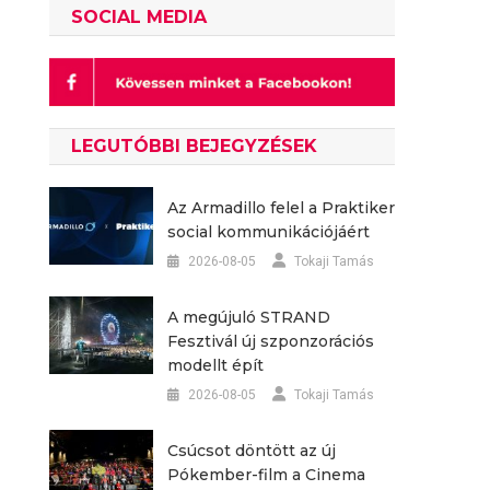
SOCIAL MEDIA
LEGUTÓBBI BEJEGYZÉSEK
Az Armadillo felel a Praktiker
social kommunikációjáért
2026-08-05
Tokaji Tamás
A megújuló STRAND
Fesztivál új szponzorációs
modellt épít
2026-08-05
Tokaji Tamás
Csúcsot döntött az új
Pókember-film a Cinema