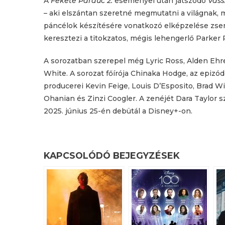
A
Fekete Párduc 2.
eseményei után játszódó
Vass
– aki elszántan szeretné megmutatni a világnak, m
páncélok készítésére vonatkozó elképzelése zseni
keresztezi a titokzatos, mégis lehengerlő Parke
A sorozatban szerepel még Lyric Ross, Alden Eh
White. A sorozat főírója Chinaka Hodge, az epizó
producerei Kevin Feige, Louis D’Esposito, Brad 
Ohanian és Zinzi Coogler. A zenéjét Dara Taylor 
2025. június 25-én debütál a Disney+-on.
KAPCSOLÓDÓ BEJEGYZÉSEK