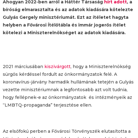
Ahogyan 2022-ben arról a Háttér Társaság
hírt adott
, a
bíróság elmarasztalta és az adatok kiadására kötelezte
Gulyás Gergely minisztériumát. Ezt az ítéletet hagyta
helyben a Fővárosi Ítélőtábla és immár jogerős ítélet
kötelezi a Miniszterelnökséget az adatok kiadására.
2021 márciusában
kiszivárgott
, hogy a Miniszterelnökség
sürgős kérdéssel fordult az önkormányzatok felé. A
koronavírus-járvány harmadik hullámának tetején a Gulyás
vezette minisztériumnak a legfontosabb azt volt tudnia,
hogy fellépnek-e az önkormányzatok és intézményeik az
“LMBTQ-propaganda” terjesztése ellen.
Az elsőfokú perben a Fővárosi Törvényszék elutasította a