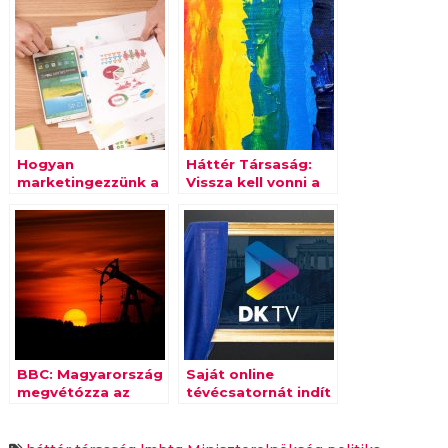
Hogyan
Háttér Társaság:
marketingezzünk a
Vissza kell vonni a
választási kampány
propagandatörvényt!
idején?
BBC: Magyarország
Saját online
megvétózza az
tévécsatornát indít
uniós olajembargót
a Demokratikus
Koalíció