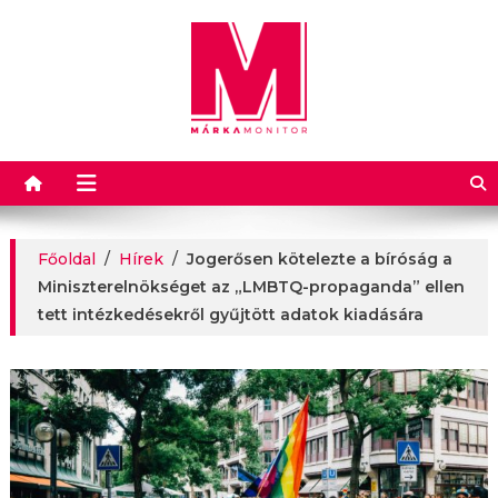
Márkamonitor
Főoldal
/
Hírek
/
Jogerősen kötelezte a bíróság a
Miniszterelnökséget az „LMBTQ-propaganda” ellen
tett intézkedésekről gyűjtött adatok kiadására