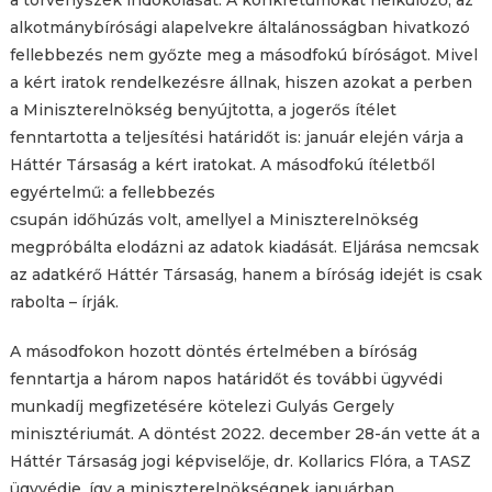
alkotmánybírósági alapelvekre általánosságban hivatkozó
fellebbezés nem győzte meg a másodfokú bíróságot. Mivel
a kért iratok rendelkezésre állnak, hiszen azokat a perben
a Miniszterelnökség benyújtotta, a jogerős ítélet
fenntartotta a teljesítési határidőt is: január elején várja a
Háttér Társaság a kért iratokat. A másodfokú ítéletből
egyértelmű: a fellebbezés
csupán időhúzás volt, amellyel a Miniszterelnökség
megpróbálta elodázni az adatok kiadását. Eljárása nemcsak
az adatkérő Háttér Társaság, hanem a bíróság idejét is csak
rabolta – írják.
A másodfokon hozott döntés értelmében a bíróság
fenntartja a három napos határidőt és további ügyvédi
munkadíj megfizetésére kötelezi Gulyás Gergely
minisztériumát. A döntést 2022. december 28-án vette át a
Háttér Társaság jogi képviselője, dr. Kollarics Flóra, a TASZ
ügyvédje, így a miniszterelnökségnek januárban