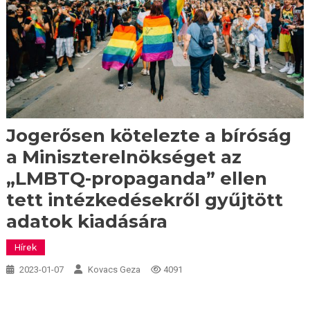
Jogerősen kötelezte a bíróság
a Miniszterelnökséget az
„LMBTQ-propaganda” ellen
tett intézkedésekről gyűjtött
adatok kiadására
Hírek
2023-01-07
Kovacs Geza
4091