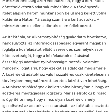
Miniszterelnökség azon védekezését, hogy a kért iratok
döntéselőkészítő adatnak minősülnek. A törvényszéki
ítélet alapján három munkanapon belül meg kellett volna
küldenie a Háttér Társaság számára a kért adatokat. A
minisztérium ez ellen a döntés ellen fellebbezett.
Az Ítélőtábla, az Alkotmánybíróság gyakorlatra hivatkozva,
hangsúlyozta: az információszabadság egyaránt magában
foglalja a közfeladatot ellátó szervek és személyek azon
kötelezettségét, hogy a közfeladatok ellátásával
összefüggő adatokat nyilvánosságra hozzák, valamint
mindenki jogát arra, hogy ezeket az adatokat megismerje.
A közérdekű adatokhoz való hozzáférés csak kivételesen, a
törvényben meghatározott keretek között van lehetőség.
A Miniszterelnökségnek kellett volna bizonyítania, hogy az
adatkérés megtagadása jogszerű. Már az elsőfokú bíróság
is úgy ítélte meg, hogy nincs olyan közérdek, amely
igazolhatná az adatok visszatartását – az Ítélőtábla osztotta
a törvényszék indokolását. A konkrétumokat nélkülöző, az