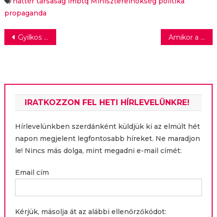
háttér társaság
lmbtq
Miniszterelnökség
politika
propaganda
Bejegyzés
Gyilkos robotok a korallpusztító tengericsillag ellen
Amikor a szövetségesek összefogtak a németekkel
navigáció
IRATKOZZON FEL HETI HÍRLEVELÜNKRE!
Hírlevelünkben szerdánként küldjük ki az elmúlt hét
napon megjelent legfontosabb híreket. Ne maradjon
le! Nincs más dolga, mint megadni e-mail címét:
Email cím
Kérjük, másolja át az alábbi ellenőrzőkódot: