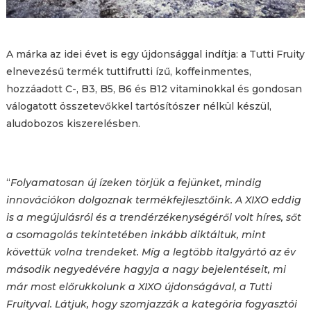
A márka az idei évet is egy újdonsággal indítja: a Tutti Fruity
elnevezésű termék tuttifrutti ízű, koffeinmentes,
hozzáadott C-, B3, B5, B6 és B12 vitaminokkal és gondosan
válogatott összetevőkkel tartósítószer nélkül készül,
aludobozos kiszerelésben.
“
Folyamatosan új ízeken törjük a fejünket, mindig
innovációkon dolgoznak termékfejlesztőink. A XIXO eddig
is a megújulásról és a trendérzékenységéről volt híres, sőt
a csomagolás tekintetében inkább diktáltuk, mint
követtük volna trendeket. Míg a legtöbb italgyártó az év
második negyedévére hagyja a nagy bejelentéseit, mi
már most előrukkolunk a XIXO újdonságával, a Tutti
Fruityval. Látjuk, hogy szomjazzák a kategória fogyasztói