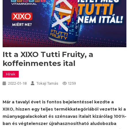
Itt a XIXO Tutti Fruity, a
koffeinmentes ital
Hírek
2022-01-18
Tokaji Tamás
1259
Már a tavalyi évet is fontos bejelentéssel kezdte a
XIXO, hiszen egy teljes termékkategóriából vezette ki a
műanyagpalackokat és szénsavas italait kizárólag 100%-
ban és végtelenszer újrahasznosítható aludobozba