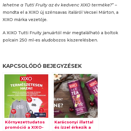
lehetne a Tutti Fruity az év kedvenc XIXO terméke?
” –
mondta el a XIXO új szénsavas italáról Vecsei Márton, a
XIXO márka vezetője.
A XIXO Tutti Fruity januártól már megtalálható a boltok
polcain 250 ml-es aludobozos kiszerelésben.
KAPCSOLÓDÓ BEJEGYZÉSEK
Környezettudatos
Karácsonyi illattal
promóció a XIXO-
és ízzel érkezik a