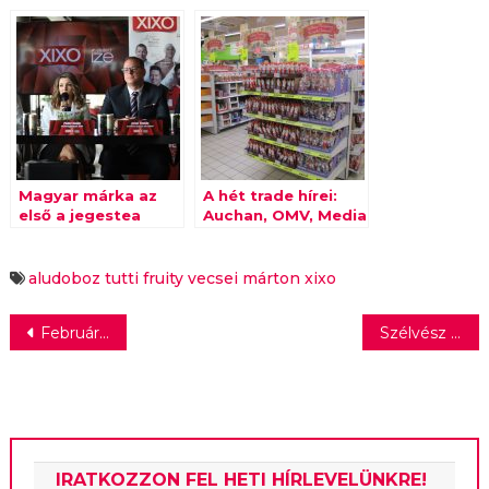
tól
XIXO limitált
kiadású jegesteája
Magyar márka az
A hét trade hírei:
első a jegestea
Auchan, OMV, Media
piacon
Markt
aludoboz
tutti fruity
vecsei márton
xixo
Bejegyzés
Februárban érkezik a South Park 25. évadja
Szélvész után is szép vagy – Két szereplőre írt monodráma ősbemutatója a Vígszínházban
navigáció
IRATKOZZON FEL HETI HÍRLEVELÜNKRE!