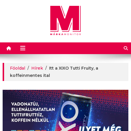
Márkamonitor
Főoldal
/
Hírek
/
Itt a XIXO Tutti Fruity, a
koffeinmentes ital