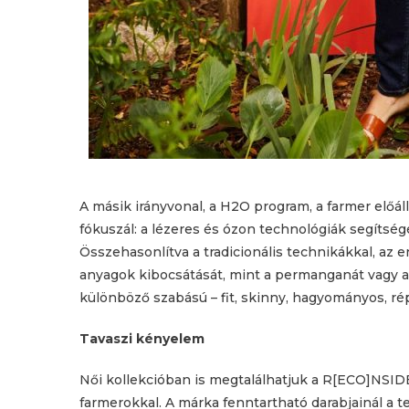
A másik irányvonal, a H2O program, a farmer előáll
fókuszál: a lézeres és ózon technológiák segítség
Összehasonlítva a tradicionális technikákkal, az
anyagok kibocsátását, mint a permanganát vagy a 
különböző szabású – fit, skinny, hagyományos, ré
Tavaszi kényelem
Női kollekcióban is megtalálhatjuk a R[ECO]NSIDE
farmerokkal. A márka fenntartható darabjainál a 