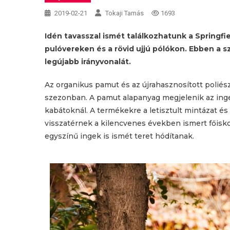
2019-02-21
Tokaji Tamás
1693
Idén tavasszal ismét találkozhatunk a Springfie
pulóvereken és a rövid ujjú pólókon. Ebben a 
legújabb irányvonalát.
Az organikus pamut és az újrahasznosított polié
szezonban. A pamut alapanyag megjelenik az inge
kabátoknál. A termékekre a letisztult mintázat és
visszatérnek a kilencvenes években ismert főiskolá
egyszínű ingek is ismét teret hódítanak.