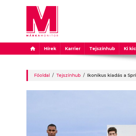
Márkamonitor
Hírek
Karrier
Tejszínhub
Ki ki
Főoldal
/
Tejszínhub
/
Ikonikus kiadás a Spri