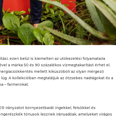
ítási, ezen belül is kiemelten az utókezelési folyamataira
ével a márka 50 és 90 százalékos vízmegtakarítást érhet el.
 energiacsökkentés mellett kiküszöböli az olyan mérgező
lúg. A kollekcióban megtaláljuk az ötzsebes nadrágokat és a
pa – farmerokat.
R irányzatot környezetbarát ingekkel, felsőkkel és
tengerészkék tónusok lesznek irányadóak, amelyeket virágos