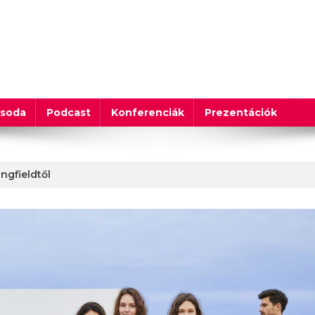
csoda
Podcast
Konferenciák
Prezentációk
ngfieldtől