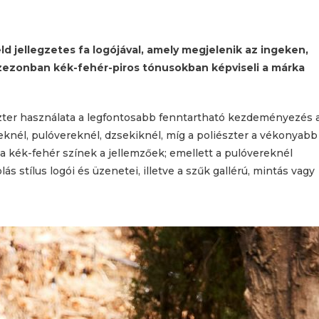
ld jellegzetes fa logójával, amely megjelenik az ingeken,
szezonban kék-fehér-piros tónusokban képviseli a márka
szter használata a legfontosabb fenntartható kezdeményezés 
knél, pulóvereknél, dzsekiknél, míg a poliészter a vékonyabb
 a kék-fehér színek a jellemzőek; emellett a pulóvereknél
s stílus logói és üzenetei, illetve a szűk gallérú, mintás vagy