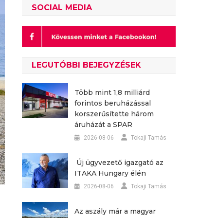
SOCIAL MEDIA
LEGUTÓBBI BEJEGYZÉSEK
Több mint 1,8 milliárd
forintos beruházással
korszerűsítette három
áruházát a SPAR
2026-08-06
Tokaji Tamás
Új ügyvezető igazgató az
ITAKA Hungary élén
2026-08-06
Tokaji Tamás
Az aszály már a magyar