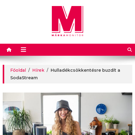
Márkamonitor
Főoldal
/
Hírek
/
Hulladékcsökkentésre buzdít a
SodaStream