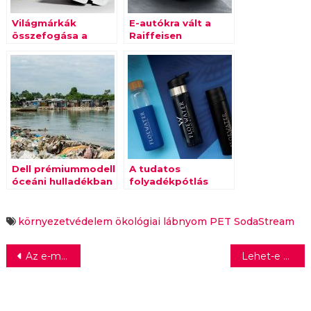
Világmárkák
E-autókra vált a
összefogása a
Raiffeisen
körforgásos
gazdaságért
Dell prémiummodell
A tudatos
óceáni hulladékban
folyadékpótlás
nagy
hulladéktermeléssel
járhat
környezetvédelem
ökológiai lábnyom
PET
SodaStream
Bejegyzés
Az e-mobilitás fejlődése
Lehet-e 2022 az egyensúlykeresés éve?
navigáció