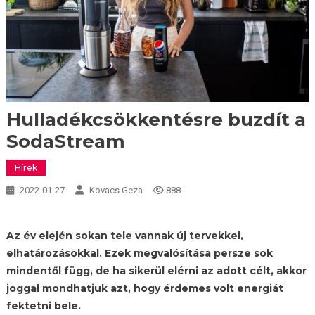
Hulladékcsökkentésre buzdít a
SodaStream
Hírek
2022-01-27
Kovacs Geza
888
Az év elején sokan tele vannak új tervekkel,
elhatározásokkal. Ezek megvalósítása persze sok
mindentől függ, de ha sikerül elérni az adott célt, akkor
joggal mondhatjuk azt, hogy érdemes volt energiát
fektetni bele.