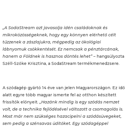
„A SodaStream azt javasolja idén családoknak és
mikroközösségeknek, hogy egy könnyen elérhető célt
tűzzenek a zászlajukra, mégpedig az ökológiai
lábnyomuk csökkentését. Ez nemcsak a pénztárcának,
hanem a Földnek is hasznos döntés lehet”
– hangsúlyozta
Széll-Szőke Krisztina, a SodaStream termékmenedzsere.
A szódagép gyártó 14 éve van jelen Magyarországon. Ez idő
alatt egyre több magyar ismerte fel az otthon készített
frissítők előnyeit.
„Hazánk mindig is egy szódás nemzet
volt, de a technika fejlődésével változott a csomagolás is.
Most már nem szükséges hazacipelni a szódásüvegeket,
sem pedig a szénsavas üdítőket. Egy szódagéppel