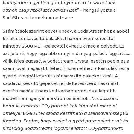
könnyedén, egyetlen gombnyomásra készíthetünk
otthon csapvízből szénsavas vizet”
– hangsúlyozta a
SodaStream termékmenedzsere.
Számítások szerint egyetlenegy, a SodaStreamhez alapból
kínált szénsavasító palackkal három éven keresztül
mintegy 2500 PET-palacktól óvhatjuk meg a bolygót. Ez
azt jelenti, hogy legalább ennyi műanyag-palack legyártása
válik feleslegessé. A SodaStream Crystal esetén pedig ez a
szám jóval magasabb lehet, hiszen ehhez a készülékhez a
gyártó üvegből készült szénsavasító palackot kínál. A
szódavíz készítő gépeket rendeltetésszerű használat
esetén ráadásul nem kell karbantartani és a legtöbb
modell nem igényel elektromos áramot.
„Mindössze a
bennük használt CO
-patront kell időnként cserélni,
2
amellyel 60-80 liter szóda készíthető a szénsaverősségtől
függően. Fontos, hogy ezeket a gyári patronokat csak és
kizárólag SodaStream logóval ellátott CO
-patronokra
2