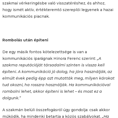
szakmai vérkeringésbe való visszatéréshez, és ahhoz,
hogy ismét aktív, értékteremtő szereplői legyenek a hazai
kommunikációs piacnak.
Rombolás után építeni
De egy másik fontos kötelezettsége is van a
kommunikációs iparágnak Hinora Ferenc szerint:
„A
szakma reputációját társadalmi szinten is vissza kell
építeni. A kommunikáció jó dolog, ha jóra használják, az
elmúlt évek pedig épp azt mutatták meg, milyen károkat
tud okozni, ha rosszra használják. Ha kommunikációval
rombolni lehet, akkor építeni is lehet – és most ez a
dolgunk.”
A szakmán belüli összefogásról úgy gondolja: csak akkor
működik, ha mindenki betartja a közös szabályokat.
„Ha