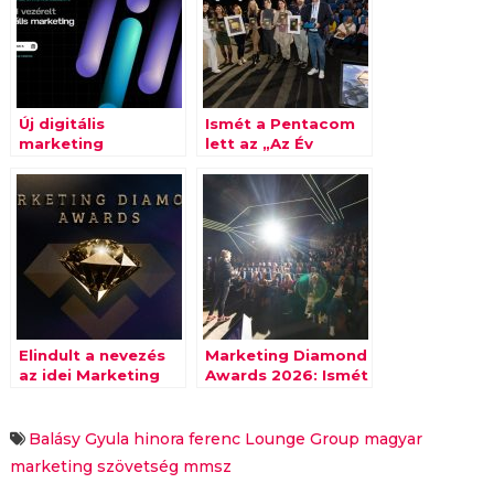
Új digitális
Ismét a Pentacom
marketing
lett az „Az Év
konferenciát
Ügynöksége”, a
szervez a Magyar
Billingo
Marketing
Technologies Zrt.
Szövetség
pedig „Az Év
Vállalata”!
Elindult a nevezés
Marketing Diamond
az idei Marketing
Awards 2026: Ismét
Diamond Awardsra
a Pentacom lett Az
Év Ügynöksége, a
Billingo
Balásy Gyula
hinora ferenc
Lounge Group
magyar
Technologies pedig
marketing szövetség
mmsz
Az Év Vállalata!