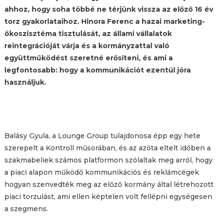
ahhoz, hogy soha többé ne térjünk vissza az előző 16 év
torz gyakorlataihoz. Hinora Ferenc a hazai marketing-
ökoszisztéma tisztulását, az állami vállalatok
reintegrációját várja és a kormányzattal való
együttműködést szeretné erősíteni, és ami a
legfontosabb: hogy a kommunikációt ezentúl jóra
használjuk.
Balásy Gyula, a Lounge Group tulajdonosa épp egy hete
szerepelt a Kontroll műsorában, és az azóta eltelt időben a
szakmabeliek számos platformon szólaltak meg arról, hogy
a piaci alapon működő kommunikációs és reklámcégek
hogyan szenvedték meg az előző kormány által létrehozott
piaci torzulást, ami ellen képtelen volt fellépni egységesen
a szegmens.