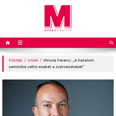
Márkamonitor
Főoldal
/
Hírek
/
Hinora Ferenc: „A hatalom
semmibe vette ezeket a szervezeteket”