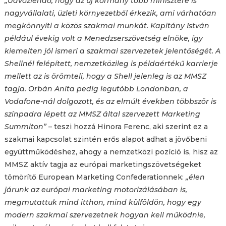
„Üdvözlendő, hogy az új kormány több minisztere is
nagyvállalati, üzleti környezetből érkezik, ami várhatóan
megkönnyíti a közös szakmai munkát. Kapitány István
például évekig volt a Menedzserszövetség elnöke, így
kiemelten jól ismeri a szakmai szervezetek jelentőségét. A
Shellnél felépített, nemzetközileg is példaértékű karrierje
mellett az is örömteli, hogy a Shell jelenleg is az MMSZ
tagja. Orbán Anita pedig legutóbb Londonban, a
Vodafone-nál dolgozott, és az elmúlt években többször is
színpadra lépett az MMSZ által szervezett Marketing
Summiton”
– teszi hozzá Hinora Ferenc, aki szerint ez a
szakmai kapcsolat szintén erős alapot adhat a jövőbeni
együttműködéshez, ahogy a nemzetközi pozíció is, hisz az
MMSZ aktív tagja az európai marketingszövetségeket
tömörítő European Marketing Confederationnek:
„élen
járunk az európai marketing motorizálásában is,
megmutattuk mind itthon, mind külföldön, hogy egy
modern szakmai szervezetnek hogyan kell működnie,