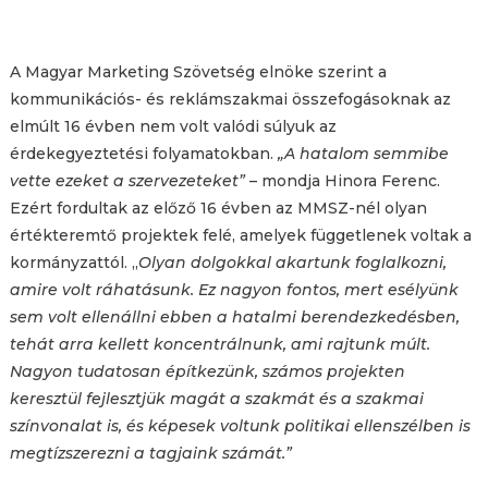
A Magyar Marketing Szövetség elnöke szerint a
kommunikációs- és reklámszakmai összefogásoknak az
elmúlt 16 évben nem volt valódi súlyuk az
érdekegyeztetési folyamatokban.
„A hatalom semmibe
vette ezeket a szervezeteket”
– mondja Hinora Ferenc.
Ezért fordultak az előző 16 évben az MMSZ-nél olyan
értékteremtő projektek felé, amelyek függetlenek voltak a
kormányzattól. „
Olyan dolgokkal akartunk foglalkozni,
amire volt ráhatásunk. Ez nagyon fontos, mert esélyünk
sem volt ellenállni ebben a hatalmi berendezkedésben,
tehát arra kellett koncentrálnunk, ami rajtunk múlt.
Nagyon tudatosan építkezünk, számos projekten
keresztül fejlesztjük magát a szakmát és a szakmai
színvonalat is, és képesek voltunk politikai ellenszélben is
megtízszerezni a tagjaink számát.”