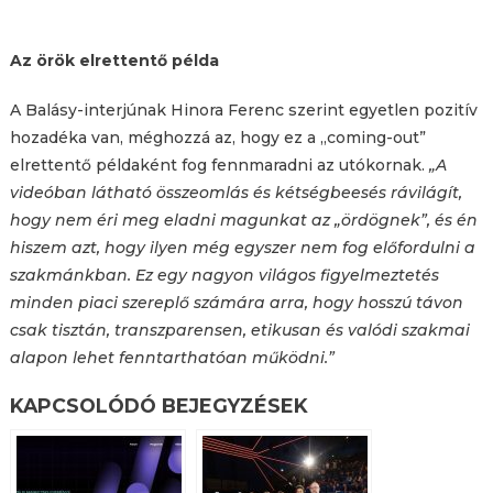
Az örök elrettentő példa
A Balásy-interjúnak Hinora Ferenc szerint egyetlen pozitív
hozadéka van, méghozzá az, hogy ez a „coming-out”
elrettentő példaként fog fennmaradni az utókornak.
„A
videóban látható összeomlás és kétségbeesés rávilágít,
hogy nem éri meg eladni magunkat az „ördögnek”, és én
hiszem azt, hogy ilyen még egyszer nem fog előfordulni a
szakmánkban. Ez egy nagyon világos figyelmeztetés
minden piaci szereplő számára arra, hogy hosszú távon
csak tisztán, transzparensen, etikusan és valódi szakmai
alapon lehet fenntarthatóan működni.”
KAPCSOLÓDÓ BEJEGYZÉSEK