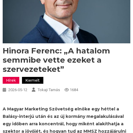
Hinora Ferenc: „A hatalom
semmibe vette ezeket a
szervezeteket”
Hírek
Kiemelt
2026-05-12
Tokaji Tamás
1684
A Magyar Marketing Szövetség elnöke egy héttel a
Balásy-interjú után és az új kormány megalakulásával
egy időben arra koncentrál, hogy miként alakíthatja a
szektor a jövőjét, és hogyan tud az MMSZ hozzájárulni