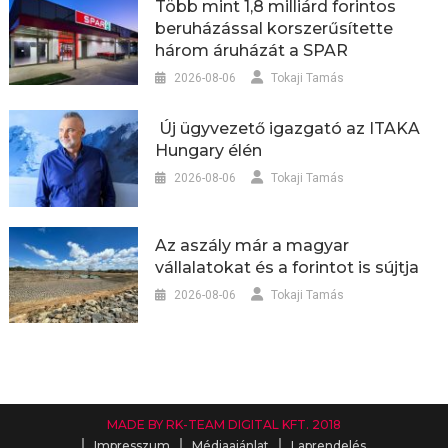
Több mint 1,8 milliárd forintos
beruházással korszerűsítette
három áruházát a SPAR
2026-08-06
Tokaji Tamás
Új ügyvezető igazgató az ITAKA
Hungary élén
2026-08-06
Tokaji Tamás
Az aszály már a magyar
vállalatokat és a forintot is sújtja
2026-08-06
Tokaji Tamás
MADE BY RK-TEAM DIGITAL KFT. 2018
Impresszum
Médiaajánlat
Laprendelés