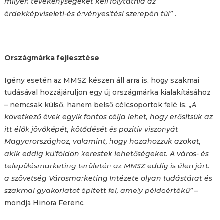
milyen tevékenységeket kell folytatnia az
érdekképviseleti-és érvényesítési szerepén túl” .
Országmárka fejlesztése
Igény esetén az MMSZ készen áll arra is, hogy szakmai
tudásával hozzájáruljon egy új országmárka kialakításához
– nemcsak külső, hanem belső célcsoportok felé is.
„A
következő évek egyik fontos célja lehet, hogy erősítsük az
itt élők jövőképét, kötődését és pozitív viszonyát
Magyarországhoz, valamint, hogy hazahozzuk azokat,
akik eddig külföldön kerestek lehetőségeket. A város- és
településmarketing területén az MMSZ eddig is élen járt:
a szövetség Városmarketing Intézete olyan tudástárat és
szakmai gyakorlatot épített fel, amely példaértékű”
–
mondja Hinora Ferenc.