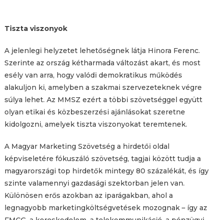
Tiszta viszonyok
A jelenlegi helyzetet lehetőségnek látja Hinora Ferenc.
Szerinte az ország kétharmada változást akart, és most
esély van arra, hogy valódi demokratikus működés
alakuljon ki, amelyben a szakmai szervezeteknek végre
súlya lehet. Az MMSZ ezért a többi szövetséggel együtt
olyan etikai és közbeszerzési ajánlásokat szeretne
kidolgozni, amelyek tiszta viszonyokat teremtenek.
A Magyar Marketing Szövetség a hirdetői oldal
képviseletére fókuszáló szövetség, tagjai között tudja a
magyarországi top hirdetők mintegy 80 százalékát, és így
szinte valamennyi gazdasági szektorban jelen van.
Különösen erős azokban az iparágakban, ahol a
legnagyobb marketingköltségvetések mozognak – így az
FMCG, a kereskedelem, a telekommunikáció, a pénzügyi