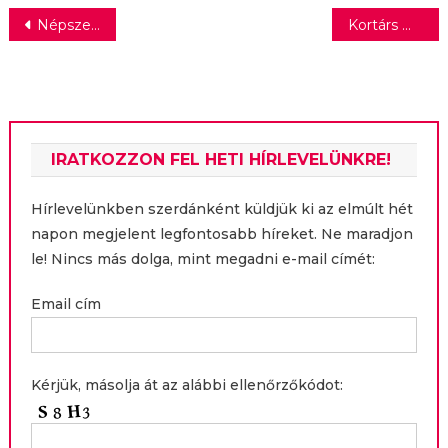
Bejegyzés
Népszerű pékáru termékek lettek olcsóbbak a SPAR-nál
Kortárs magyar irodalom a fókuszban: összeállt az Esterházy Irodalmi Díj 2026. évi shortlistje
navigáció
IRATKOZZON FEL HETI HÍRLEVELÜNKRE!
Hírlevelünkben szerdánként küldjük ki az elmúlt hét
napon megjelent legfontosabb híreket. Ne maradjon
le! Nincs más dolga, mint megadni e-mail címét:
Email cím
Kérjük, másolja át az alábbi ellenőrzőkódot: