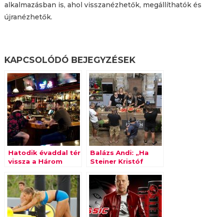
alkalmazásban is, ahol visszanézhetők, megállíthatók és
újranézhetők.
KAPCSOLÓDÓ BEJEGYZÉSEK
Hatodik évaddal tér
Balázs Andi: „Ha
vissza a Három
Steiner Kristóf
hónap jegyesség a
hozzánk költözne”
TLC-re