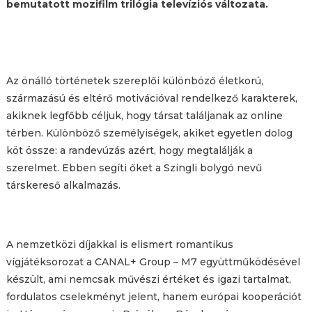
bemutatott mozifilm trilógia televíziós változata.
Az önálló történetek szereplői különböző életkorú,
származású és eltérő motivációval rendelkező karakterek,
akiknek legfőbb céljuk, hogy társat találjanak az online
térben. Különböző személyiségek, akiket egyetlen dolog
köt össze: a randevúzás azért, hogy megtalálják a
szerelmet. Ebben segíti őket a Szingli bolygó nevű
társkereső alkalmazás.
A nemzetközi díjakkal is elismert romantikus
vígjátéksorozat a CANAL+ Group – M7 együttműködésével
készült, ami nemcsak művészi értéket és igazi tartalmat,
fordulatos cselekményt jelent, hanem európai kooperációt