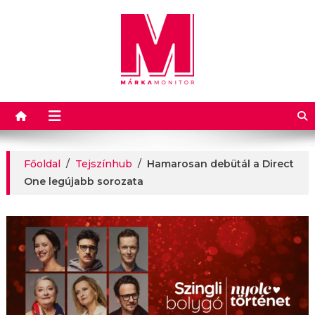
Márkamonitor
Főoldal
/
Tejszínhub
/
Hamarosan debütál a Direct
One legújabb sorozata