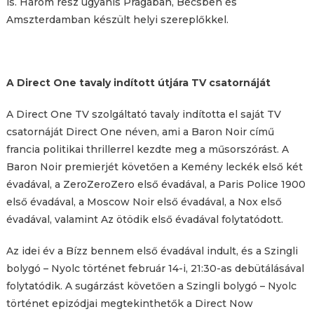
is. Három rész ugyanis Prágában, Bécsben és
Amszterdamban készült helyi szereplőkkel.
A Direct One tavaly indított útjára TV csatornáját
A Direct One TV szolgáltató tavaly indította el saját TV
csatornáját Direct One néven, ami a Baron Noir című
francia politikai thrillerrel kezdte meg a műsorszórást. A
Baron Noir premierjét követően a Kemény leckék első két
évadával, a ZeroZeroZero első évadával, a Paris Police 1900
első évadával, a Moscow Noir első évadával, a Nox első
évadával, valamint Az ötödik első évadával folytatódott.
Az idei év a Bízz bennem első évadával indult, és a Szingli
bolygó – Nyolc történet február 14-i, 21:30-as debütálásával
folytatódik. A sugárzást követően a Szingli bolygó – Nyolc
történet epizódjai megtekinthetők a Direct Now