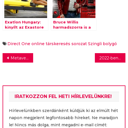
Exatlon Hungary:
Bruce Willis
kinyílt az Exastore
harmadszorra is a
kapuja
HELL reklámarca
lesz
Direct One
online társkeresés
sorozat
Szingli bolygó
Bejegyzés
Metaverzum? Kell ez nekünk?
2022-ben is piacvezető IoT szolgáltató a Vodafone
navigáció
IRATKOZZON FEL HETI HÍRLEVELÜNKRE!
Hírlevelünkben szerdánként küldjük ki az elmúlt hét
napon megjelent legfontosabb híreket. Ne maradjon
le! Nincs más dolga, mint megadni e-mail címét: