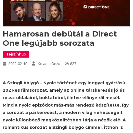
Hamarosan debütál a Direct
One legújabb sorozata
Tejszínhub
2022-02-10
Kovacs Geza
827
A Szingli bolygó – Nyolc történet egy lengyel gyártású
2021-es filmsorozat, amely az online társkeresés jó és
rossz oldalairól, buktatóiról, illetve előnyeiről mesél.
Mind a nyolc epizódot más-más rendező készítette, így
a sorozat a párkeresést, a modern világ nehézségeit
nyolc különböző megközelítésben tárja a nézők elé. A
romantikus sorozat a Szingli bolygó címmel, itthon is