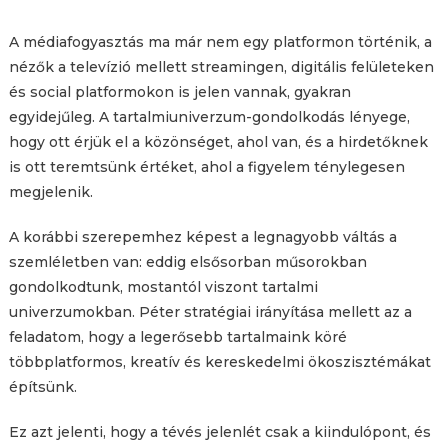
A médiafogyasztás ma már nem egy platformon történik, a
nézők a televízió mellett streamingen, digitális felületeken
és social platformokon is jelen vannak, gyakran
egyidejűleg. A tartalmiuniverzum-gondolkodás lényege,
hogy ott érjük el a közönséget, ahol van, és a hirdetőknek
is ott teremtsünk értéket, ahol a figyelem ténylegesen
megjelenik.
A korábbi szerepemhez képest a legnagyobb váltás a
szemléletben van: eddig elsősorban műsorokban
gondolkodtunk, mostantól viszont tartalmi
univerzumokban. Péter stratégiai irányítása mellett az a
feladatom, hogy a legerősebb tartalmaink köré
többplatformos, kreatív és kereskedelmi ökoszisztémákat
építsünk.
Ez azt jelenti, hogy a tévés jelenlét csak a kiindulópont, és