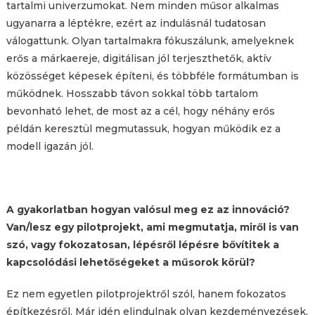
tartalmi univerzumokat. Nem minden műsor alkalmas
ugyanarra a léptékre, ezért az indulásnál tudatosan
válogattunk. Olyan tartalmakra fókuszálunk, amelyeknek
erős a márkaereje, digitálisan jól terjeszthetők, aktív
közösséget képesek építeni, és többféle formátumban is
működnek. Hosszabb távon sokkal több tartalom
bevonható lehet, de most az a cél, hogy néhány erős
példán keresztül megmutassuk, hogyan működik ez a
modell igazán jól.
A gyakorlatban hogyan valósul meg ez az innováció?
Van/lesz egy pilotprojekt, ami megmutatja, miről is van
szó, vagy fokozatosan, lépésről lépésre bővítitek a
kapcsolódási lehetőségeket a műsorok körül?
Ez nem egyetlen pilotprojektről szól, hanem fokozatos
építkezésről. Már idén elindulnak olyan kezdeményezések,