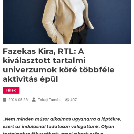
Fazekas Kira, RTL: A
kiválasztott tartalmi
univerzumok köré többféle
aktivitás épül
Hírek
2026-05-28
Tokaji Tamás
407
„Nem minden műsor alkalmas ugyanarra a léptékre,
ezért az indulásnál tudatosan válogattunk. Olyan
tartalmakra fókuszálunk, amelyeknek erős a