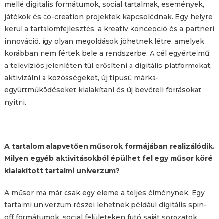
mellé digitális formátumok, social tartalmak, események,
játékok és co-creation projektek kapcsolódnak. Egy helyre
kerül a tartalomfejlesztés, a kreatív koncepció és a partneri
innováció, így olyan megoldások jöhetnek létre, amelyek
korábban nem fértek bele a rendszerbe. A cél egyértelmű:
a televíziós jelenléten túl erősíteni a digitális platformokat,
aktivizálni a közösségeket, új típusú márka-
együttműködéseket kialakítani és új bevételi forrásokat
nyitni.
A tartalom alapvetően műsorok formájában realizálódik.
Milyen egyéb aktivitásokból épülhet fel egy műsor köré
kialakított tartalmi univerzum?
A műsor ma már csak egy eleme a teljes élménynek. Egy
tartalmi univerzum részei lehetnek például digitális spin-
off formátumok, social felületeken futó saját sorozatok,