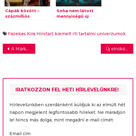
Cápák között –
Soha nem látott
százmilliós
mennyiségű új
fogadásból
műsorral és négy új
befektetés
kábelcsatornával
erősít az RTL
Fazekas Kira
Hírstart kiemelt
rtl
tartalmi univerzumok
Magyarország
Bejegyzés
A Márkamonitor rádióműsorának mai vendége Simon Attila
Új elnököt választott a Magyar Lapkiadók Egyesülete
navigáció
IRATKOZZON FEL HETI HÍRLEVELÜNKRE!
Hírlevelünkben szerdánként küldjük ki az elmúlt hét
napon megjelent legfontosabb híreket. Ne maradjon
le! Nincs más dolga, mint megadni e-mail címét:
Email cím