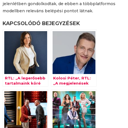
jelenlétben gondolkodtak, de ebben a többplatformos
modellben releváns belépési pontot látnak.
KAPCSOLÓDÓ BEJEGYZÉSEK
RTL: „A legerősebb
Kolosi Péter, RTL:
tartalmaink köré
„A megjelenések
többplatformos,
teljes
kreatív és
univerzumában
kereskedelmi
gondolkodunk”
ökoszisztémákat
építünk”