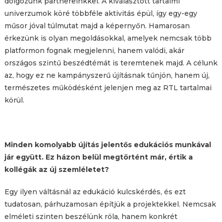
dolgozunk partnereinkkel. A kiválasztott tartalmi
univerzumok köré többféle aktivitás épül, így egy-egy
műsor jóval túlmutat majd a képernyőn. Hamarosan
érkezünk is olyan megoldásokkal, amelyek nemcsak több
platformon fognak megjelenni, hanem valódi, akár
országos szintű beszédtémát is teremtenek majd. A célunk
az, hogy ez ne kampányszerű újításnak tűnjön, hanem új,
természetes működésként jelenjen meg az RTL tartalmai
körül.
Minden komolyabb újítás jelentős edukációs munkával
jár együtt. Ez házon belül megtörtént már, értik a
kollégák az új szemléletet?
Egy ilyen váltásnál az edukáció kulcskérdés, és ezt
tudatosan, párhuzamosan építjük a projektekkel. Nemcsak
elméleti szinten beszélünk róla, hanem konkrét