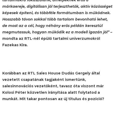
márkaereje, digitálisan jól terjeszthetők, aktív közösséget
képesek építeni, és többféle formátumban is működnek.
Hosszabb távon sokkal több tartalom bevonható lehet,
de most az a cél, hogy néhány erős példán keresztül
megmutassuk, hogyan működik ez a modell igazán jól”
–
mondta az RTL-nél épülő tartalmi univerzumokról
Fazekas Kira.
Korábban az RTL Sales House Dudás Gergely által
vezetett csapatának tagjaként ismertünk,
salesinnovációs vezetőként, tavasz óta viszont már
Kolosi Péter közvetlen irányítása alatt folytatod a
munkát. Mit takar pontosan az új titulus és pozíció?