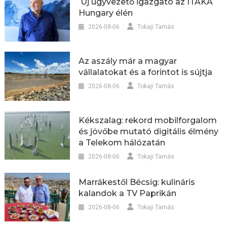
Új ügyvezető igazgató az ITAKA
Hungary élén
2026-08-06
Tokaji Tamás
Az aszály már a magyar
vállalatokat és a forintot is sújtja
2026-08-06
Tokaji Tamás
Kékszalag: rekord mobilforgalom
és jövőbe mutató digitális élmény
a Telekom hálózatán
2026-08-06
Tokaji Tamás
Marrákestől Bécsig: kulináris
kalandok a TV Paprikán
2026-08-06
Tokaji Tamás