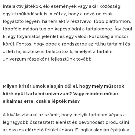
interaktív játékok, élő események vagy akár közösségi
együttműködések is. A cél az, hogy a néző ne csak
fogyasztó legyen, hanem aktív résztvevő: több platformon,
többféle módon tudjon kapcsolódni a tartalomhoz. Így épül
ki egy folyamatos jelenlét és egy valódi közösség a műsor
körül. Fontos, hogy ebbe a rendszerbe az rtl.hu tartalmi és
üzleti fejlesztése is beletartozik, amelyet a tartalmi
univerzum részeként fejlesztünk tovább.
Milyen kritériumok alapján dől el, hogy mely műsorok
köré épül tartalmi univerzum? Vagy minden műsor
alkalmas erre, csak a lépték más?
A kiválasztásnál az számít, hogy melyik tartalom képes a
legnagyobb összesített elérést és bevonódást produkálni
az összes elérhető felületünkön. E logika alapján építjük a