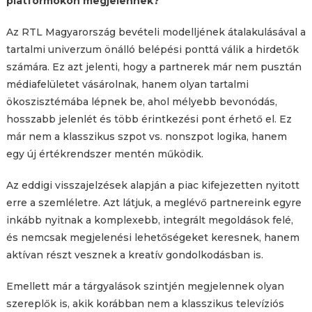
platformokon megjelennek?
Az RTL Magyarország bevételi modelljének átalakulásával a
tartalmi univerzum önálló belépési ponttá válik a hirdetők
számára. Ez azt jelenti, hogy a partnerek már nem pusztán
médiafelületet vásárolnak, hanem olyan tartalmi
ökoszisztémába lépnek be, ahol mélyebb bevonódás,
hosszabb jelenlét és több érintkezési pont érhető el. Ez
már nem a klasszikus szpot vs. nonszpot logika, hanem
egy új értékrendszer mentén működik.
Az eddigi visszajelzések alapján a piac kifejezetten nyitott
erre a szemléletre. Azt látjuk, a meglévő partnereink egyre
inkább nyitnak a komplexebb, integrált megoldások felé,
és nemcsak megjelenési lehetőségeket keresnek, hanem
aktívan részt vesznek a kreatív gondolkodásban is.
Emellett már a tárgyalások szintjén megjelennek olyan
szereplők is, akik korábban nem a klasszikus televíziós