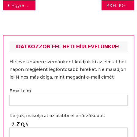
Bejegyzés
Egyre nagyobb üzlet a női sport
K&H: 10-ből 4 fiatal mindössze 1 hónapig bírná jövedelem nélkül
navigáció
IRATKOZZON FEL HETI HÍRLEVELÜNKRE!
Hírlevelünkben szerdánként küldjük ki az elmúlt hét
napon megjelent legfontosabb híreket. Ne maradjon
le! Nincs más dolga, mint megadni e-mail címét:
Email cím
Kérjük, másolja át az alábbi ellenőrzőkódot: