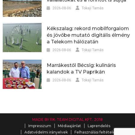
2026-08-06
Tokaji Tamás
Kékszalag: rekord mobilforgalom
és jövőbe mutató digitális élmény
a Telekom hálózatán
2026-08-06
Tokaji Tamás
Marrákestől Bécsig: kulináris
kalandok a TV Paprikán
2026-08-06
Tokaji Tamás
MADE BY RK-TEAM DIGITAL KFT. 2018
Impresszum
Médiaajánlat
Laprendelés
Adatvédelmi irányelvek
Felhasználási feltételek