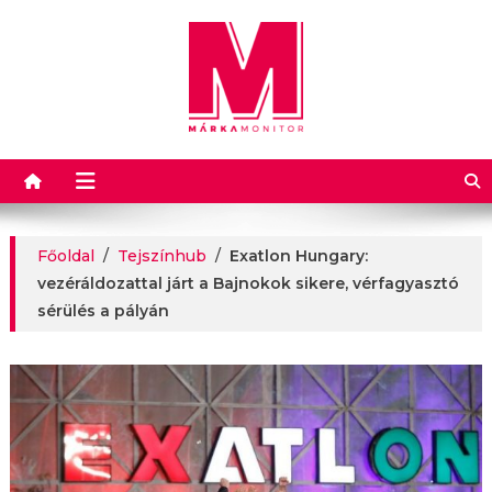
Márkamonitor
Főoldal
/
Tejszínhub
/
Exatlon Hungary:
vezéráldozattal járt a Bajnokok sikere, vérfagyasztó
sérülés a pályán