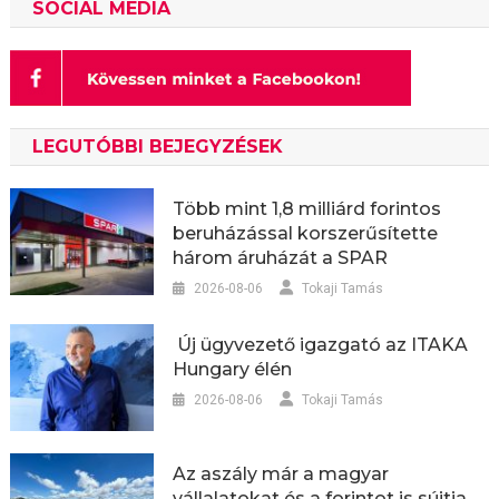
SOCIAL MEDIA
LEGUTÓBBI BEJEGYZÉSEK
Több mint 1,8 milliárd forintos
beruházással korszerűsítette
három áruházát a SPAR
2026-08-06
Tokaji Tamás
Új ügyvezető igazgató az ITAKA
Hungary élén
2026-08-06
Tokaji Tamás
Az aszály már a magyar
vállalatokat és a forintot is sújtja