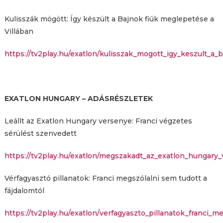
Kulisszák mögött: Így készült a Bajnok fiúk meglepetése a
Villában
https://tv2play.hu/exatlon/kulisszak_mogott_igy_keszult_a
EXATLON HUNGARY – ADÁSRÉSZLETEK
Leállt az Exatlon Hungary versenye: Franci végzetes
sérülést szenvedett
https://tv2play.hu/exatlon/megszakadt_az_exatlon_hungary
Vérfagyasztó pillanatok: Franci megszólalni sem tudott a
fájdalomtól
https://tv2play.hu/exatlon/verfagyaszto_pillanatok_franci_m