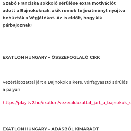
Szabó Franciska sokkoló sérülése extra motivációt
adott a Bajnokoknak, akik remek teljesítményt nyújtva
behúzták a Végjátékot. Az is eldőlt, hogy kik
párbajoznak!
EXATLON HUNGARY – ÖSSZEFOGLALÓ CIKK
Vezéráldozattal járt a Bajnokok sikere, vérfagyasztó sérülés
a pályán
https://play.tv2.hu/exatlon/vezeraldozattal_jart_a_bajnokok
EXATLON HUNGARY – ADÁSBÓL KIMARADT