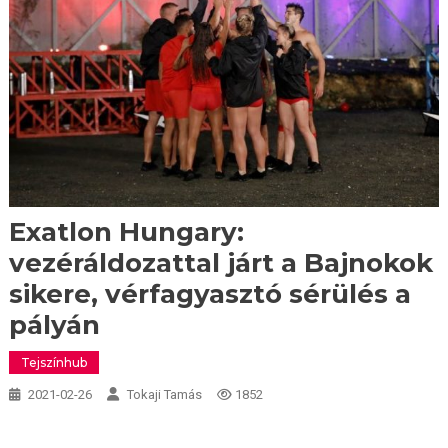
Exatlon Hungary:
vezéráldozattal járt a Bajnokok
sikere, vérfagyasztó sérülés a
pályán
Tejszínhub
2021-02-26
Tokaji Tamás
1852