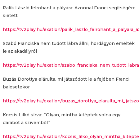
Palik László felrohant a pályára: Azonnal Franci segítségére
sietett
https://tv2play.hu/exatlon/palik_laszlo_felrohant_a_palyara_
Szabó Franciska nem tudott lábra állni, hordágyon emelték
le az akadályról
https://tv2play.hu/exatlon/szabo_franciska_nem_tudott_labra
Buzás Dorottya elárulta, mi játszódott le a fejében Franci
balesetekor
https://tv2play.hu/exatlon/buzas_dorottya_elarulta_mi_jatsz
Kocsis Lilkó sírva: ˝Olyan, mintha kitéptek volna egy
darabot a szívemből˝
https://tv2play.hu/exatlon/kocsis_lilko_olyan_mintha_kitep