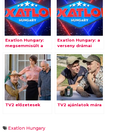
Exatlon Hungary:
Exatlon Hungary: a
megsemmisült a
verseny drámai
Bajnokok taktikája
fordulatot vett…
– a Kihívók húzták
be a győztes
pontot
TV2 előzetesek
TV2 ajánlatok mára
Exatlon Hungary