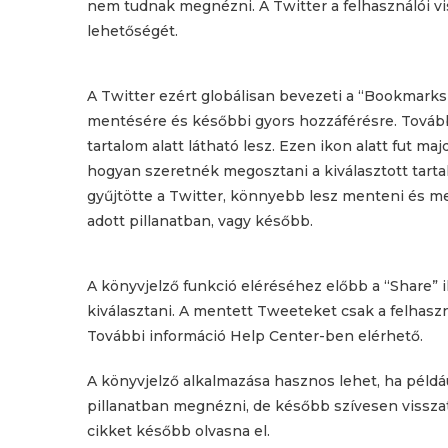
nem tudnak megnézni. A Twitter a felhasználói vis
lehetőségét.
A Twitter ezért globálisan bevezeti a “Bookmarks”
mentésére és későbbi gyors hozzáférésre. Tovább
tartalom alatt látható lesz. Ezen ikon alatt fut majd
hogyan szeretnék megosztani a kiválasztott tarta
gyűjtötte a Twitter, könnyebb lesz menteni és me
adott pillanatban, vagy később.
A könyvjelző funkció eléréséhez előbb a “Share”
kiválasztani. A mentett Tweeteket csak a felhaszná
További információ Help Center-ben elérhető.
A könyvjelző alkalmazása hasznos lehet, ha példá
pillanatban megnézni, de később szívesen vissza
cikket később olvasna el.