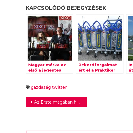
KAPCSOLÓDÓ BEJEGYZÉSEK
Magyar márka az
Rekordforgalmat
In
első a jegestea
ért el a Praktiker
á
piacon
S
gazdaság
twitter
Bejegyzés
Az Erste magában hisz – és ezt példaként meg is mutatja
navigáció