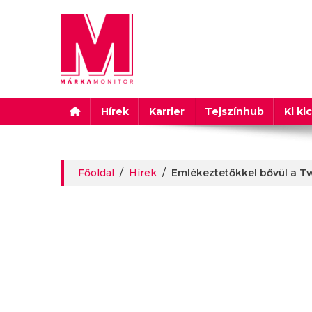
Márkamonitor
Hírek
Karrier
Tejszínhub
Ki ki
Főoldal
/
Hírek
/
Emlékeztetőkkel bővül a Tw