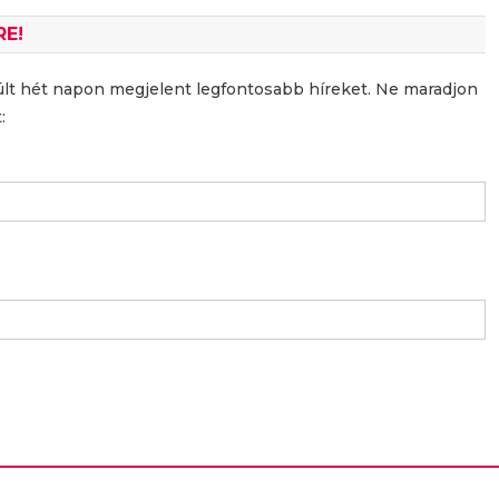
RE!
últ hét napon megjelent legfontosabb híreket. Ne maradjon
: