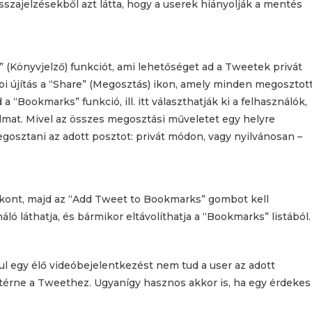
szajelzésekből azt látta, hogy a userek hiányolják a mentés
 (Könyvjelző) funkciót, ami lehetőséget ad a Tweetek privát
i újítás a “Share” (Megosztás) ikon, amely minden megosztot
 a “Bookmarks” funkció, ill. itt választhatják ki a felhasználók,
lmat. Mivel az összes megosztási műveletet egy helyre
gosztani az adott posztot: privát módon, vagy nyilvánosan –
 ikont, majd az “Add Tweet to Bookmarks” gombot kell
ló láthatja, és bármikor eltávolíthatja a “Bookmarks” listából.
ul egy élő videóbejelentkezést nem tud a user az adott
térne a Tweethez. Ugyanígy hasznos akkor is, ha egy érdekes