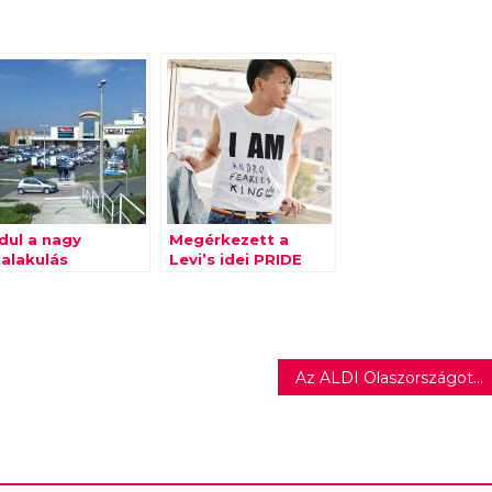
dul a nagy
Megérkezett a
talakulás
Levi’s idei PRIDE
oprontól Szegedig
Kollekciója
Az ALDI Olaszországot is lerohanja