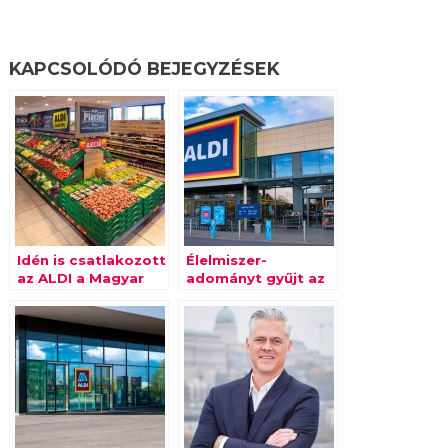
KAPCSOLÓDÓ BEJEGYZÉSEK
Idén is csatlakozott
Élelmiszer-
az ALDI a Magyar
adományt gyűjt az
Élelmiszerbank
ALDI
Egyesület
Karácsonyi
Adománygyűjtő
akciójához