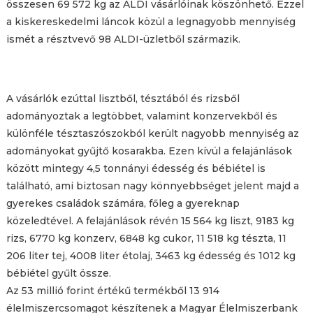
összesen 69 572 kg az ALDI vásárlóinak köszönhető. Ezzel
a kiskereskedelmi láncok közül a legnagyobb mennyiség
ismét a résztvevő 98 ALDI-üzletből származik.
A vásárlók ezúttal lisztből, tésztából és rizsből
adományoztak a legtöbbet, valamint konzervekből és
különféle tésztaszószokból került nagyobb mennyiség az
adományokat gyűjtő kosarakba. Ezen kívül a felajánlások
között mintegy 4,5 tonnányi édesség és bébiétel is
található, ami biztosan nagy könnyebbséget jelent majd a
gyerekes családok számára, főleg a gyereknap
közeledtével. A felajánlások révén 15 564 kg liszt, 9183 kg
rizs, 6770 kg konzerv, 6848 kg cukor, 11 518 kg tészta, 11
206 liter tej, 4008 liter étolaj, 3463 kg édesség és 1012 kg
bébiétel gyűlt össze.
Az 53 millió forint értékű termékből 13 914
élelmiszercsomagot készítenek a Magyar Élelmiszerbank