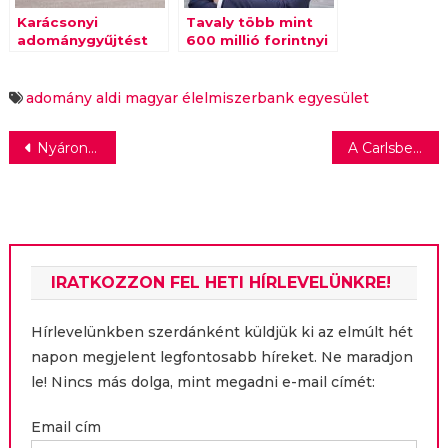
Karácsonyi
Tavaly több mint
adománygyűjtést
600 millió forintnyi
szervez
adománnyal
országszerte az
segített a PENNY
ALDI
adomány
aldi
magyar élelmiszerbank egyesület
Bejegyzés
Nyáron legalább egy-két alkalommal grillezik a magyarok többsége
A Carlsberg és az Erdinger limitált kiadású sörkollekcióval ünnepli a Liverpool FC vezetőedzőjét
navigáció
IRATKOZZON FEL HETI HÍRLEVELÜNKRE!
Hírlevelünkben szerdánként küldjük ki az elmúlt hét
napon megjelent legfontosabb híreket. Ne maradjon
le! Nincs más dolga, mint megadni e-mail címét:
Email cím