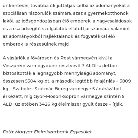
önkéntesei, továbbá ők juttatják célba az adományokat a
szociálisan rászorulók számára, azaz a gyermekotthonok
lakói, az idősgondozásban élő emberek, a nagycsaládosok
és a családsegítő szolgálatok ellátottjai számára, valamint
az adományokból hajléktalanok és fogyatékkal élő
emberek is részesülnek majd.
A vásárlók a fővároson és Pest vármegyén kívül a
Veszprém vármegyében résztvevő 7 ALDI-üzletben
biztosították a legnagyobb mennyiségű adományt,
összesen 5504 kg-ot, a második legtöbb felajánlás – 3809
kg – Szabolcs-Szatmár-Bereg vármegye 5 áruházából
érkezett, míg Győr-Moson-Sopron vármegye szintén 5
ALDI üzletében 3426 kg élelmiszer gyűlt össze – írják.
Fotó: Magyar Élelmiszerbank Egyesület