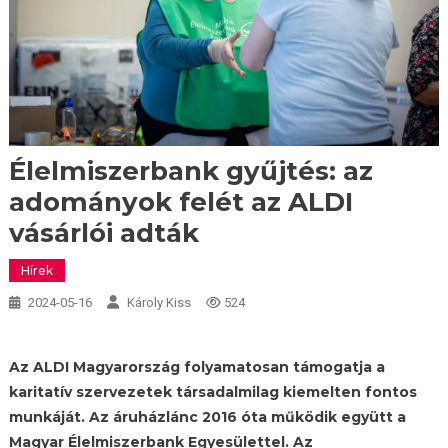
Élelmiszerbank gyűjtés: az
adományok felét az ALDI
vásárlói adták
Hírek
2024-05-16
Károly Kiss
524
Az ALDI Magyarország folyamatosan támogatja a
karitatív szervezetek társadalmilag kiemelten fontos
munkáját. Az áruházlánc 2016 óta működik együtt a
Magyar Élelmiszerbank Egyesülettel. Az