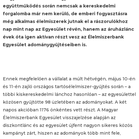
együttműködés során nemcsak a kereskedelmi
forgalomba már nem kerülő, de emberi fogyasztásra
még alkalmas élelmiszerek jutnak el a rászorulókhoz
nap mint nap az Egyesület révén, hanem az áruházlánc
évek óta igen aktívan részt vesz az Élelmiszerbank
Egyesület adománygyűjtéseiben is.
Ennek megfelelően a vállalat a múlt hétvégén, május 10-én
és 11-én zajló országos tartósélelmiszer-gyűjtés során – a
többi kiskereskedelmi lánchoz hasonlóan – az egyesülettel
közösen gyűjtötte 98 üzletében az adományokat. A két
napos akcióban 1176 önkéntes vett részt. A Magyar
Élelmiszerbank Egyesület visszajelzése alapján az
diszkontlánc és az egyesület újfent nagyon sikeres közös
kampányt zárt, hiszen az adományok több mint fele,