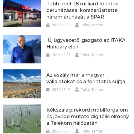
Több mint 1,8 milliárd forintos
beruházással korszerűsítette
három áruházát a SPAR
2026-08-06
Tokaji Tamás
Új ügyvezető igazgató az ITAKA
Hungary élén
2026-08-06
Tokaji Tamás
Az aszály már a magyar
vállalatokat és a forintot is sújtja
2026-08-06
Tokaji Tamás
Kékszalag: rekord mobilforgalom
és jövőbe mutató digitális élmény
a Telekom hálózatán
2026-08-06
Tokaji Tamás