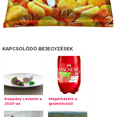
KAPCSOLÓDÓ BEJEGYZÉSEK
Koppány Levente a
Megérkezett a
2020-as
gyümölcsízű
S.Pellegrino Young
természetes
Chef verseny régiós
magnéziumforrás, a