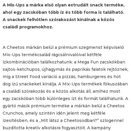
A Mix-Ups a márka első olyan extrudált snack terméke,
ahol egy zacskóban több íz és több forma is található.
A snackek felhőtlen szórakozást kínálnak a közös
családi programokhoz.
A Cheetos márkán belül a prémium szegmenst képviselő
Mix-Ups termékcsalád rágcsálnivalóival kétféle
ízkombinációban találkozhatunk: a Mega Fun zacskókban
sajtos-ketchupos, újhagymás és paprikás falatok rejtőznek,
míg a Street Food variáció a pizzás, hamburgeres és hot
dog ízű snackeket kínálja. A Mix-Ups termékek fókuszában
a családi szórakozás és a közös alkotás áll, amihez most
egy zacskóban több különleges ízt és formát találhatunk. A
gyártó másik prémium terméke a márkán belül a Cheetos
Crunchos, amely szintén idén jelent meg kétféle
ízesítésben, és a „Mit látsz a Cheetosodban?” szlogennel
buzdította kreatív alkotásra fogyasztóit. A kampány