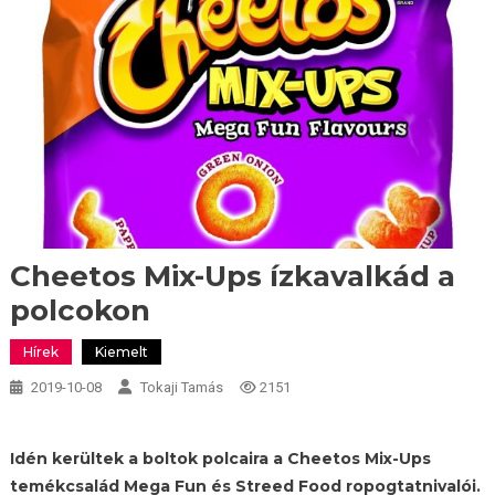
Cheetos Mix-Ups ízkavalkád a
polcokon
Hírek
Kiemelt
2019-10-08
Tokaji Tamás
2151
Idén kerültek a boltok polcaira a Cheetos Mix-Ups
temékcsalád Mega Fun és Streed Food ropogtatnivalói.