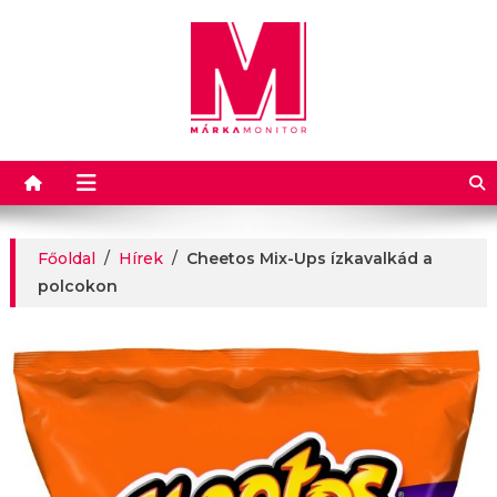
Márkamonitor
Főoldal
/
Hírek
/
Cheetos Mix-Ups ízkavalkád a
polcokon