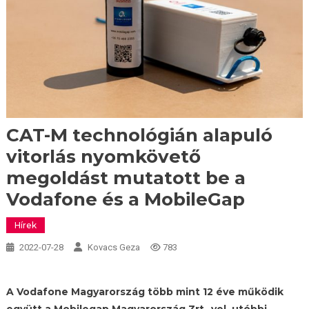
CAT-M technológián alapuló
vitorlás nyomkövető
megoldást mutatott be a
Vodafone és a MobileGap
Hírek
2022-07-28
Kovacs Geza
783
A Vodafone Magyarország több mint 12 éve működik