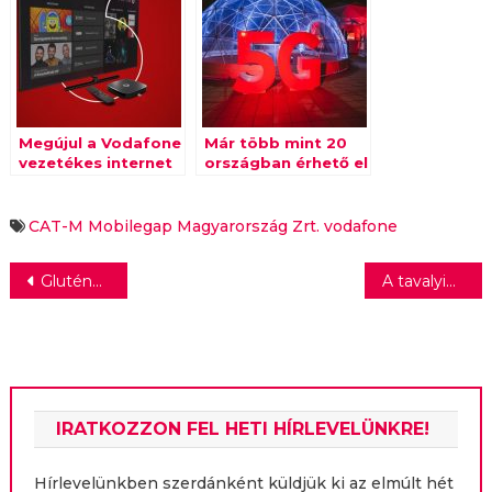
Megújul a Vodafone
Már több mint 20
vezetékes internet
országban érhető el
és TV portfoliója
a Vodafone 5G
roaming
szolgáltatása
CAT-M
Mobilegap Magyarország Zrt.
vodafone
Bejegyzés
Gluténmentes extrudált kenyeret hívott vissza az Abonett
A tavalyinál is gazdagabb programot ígér az idei Art Market Budapest és a 360 Design Budapest
navigáció
IRATKOZZON FEL HETI HÍRLEVELÜNKRE!
Hírlevelünkben szerdánként küldjük ki az elmúlt hét