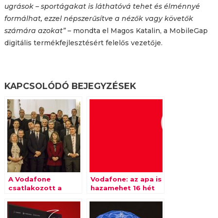
ugrások – sportágakat is láthatóvá tehet és élménnyé
formálhat, ezzel népszerűsítve a nézők vagy követők
számára azokat”
– mondta el Magos Katalin, a MobileGap
digitális termékfejlesztésért felelős vezetője.
KAPCSOLÓDÓ BEJEGYZÉSEK
A Vodafone
Vodafone: az apa is
csatlakozott a
hazamehet 16 hét
Szupergyors
szülési szabadságra
Internet
Programhoz