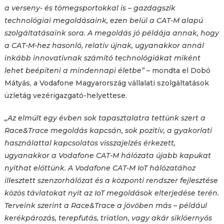
a verseny- és tömegsportokkal is – gazdagszik
technológiai megoldásaink, ezen belül a CAT-M alapú
szolgáltatásaink sora. A megoldás jó példája annak, hogy
a CAT-M-hez hasonló, relatív újnak, ugyanakkor annál
inkább innovatívnak számító technológiákat miként
lehet beépíteni a mindennapi életbe”
– mondta el Dobó
Mátyás, a Vodafone Magyarország vállalati szolgáltatások
üzletág vezérigazgató-helyettese.
„Az elmúlt egy évben sok tapasztalatra tettünk szert a
Race&Trace megoldás kapcsán, sok pozitív, a gyakorlati
használattal kapcsolatos visszajelzés érkezett,
ugyanakkor a Vodafone CAT-M hálózata újabb kapukat
nyithat előttünk. A Vodafone CAT-M IoT hálózatához
illesztett szenzorhálózat és a központi rendszer fejlesztése
közös távlatokat nyit az IoT megoldások elterjedése terén.
Terveink szerint a Race&Trace a jövőben más – például
kerékpározás, terepfutás, triatlon, vagy akár siklóernyős