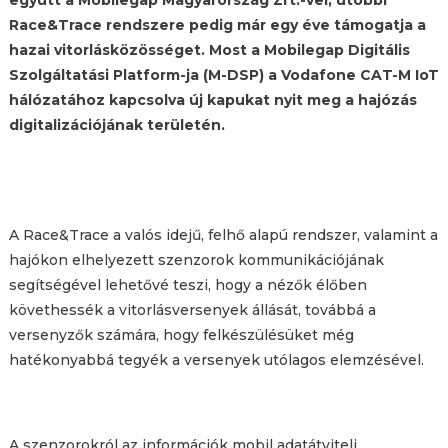
együtt a Mobilegap Magyarország Zrt.-vel, utóbbi
Race&Trace rendszere pedig már egy éve támogatja a
hazai vitorlásközösséget. Most a Mobilegap Digitális
Szolgáltatási Platform-ja (M-DSP) a Vodafone CAT-M IoT
hálózatához kapcsolva új kapukat nyit meg a hajózás
digitalizációjának területén.
A Race&Trace a valós idejű, felhő alapú rendszer, valamint a
hajókon elhelyezett szenzorok kommunikációjának
segítségével lehetővé teszi, hogy a nézők élőben
követhessék a vitorlásversenyek állását, továbbá a
versenyzők számára, hogy felkészülésüket még
hatékonyabbá tegyék a versenyek utólagos elemzésével.
A szenzorokról az információk mobil adatátviteli