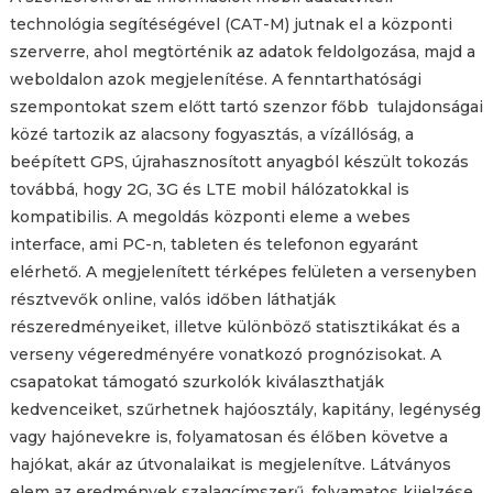
technológia segítéségével (CAT-M) jutnak el a központi
szerverre, ahol megtörténik az adatok feldolgozása, majd a
weboldalon azok megjelenítése. A fenntarthatósági
szempontokat szem előtt tartó szenzor főbb tulajdonságai
közé tartozik az alacsony fogyasztás, a vízállóság, a
beépített GPS, újrahasznosított anyagból készült tokozás
továbbá, hogy 2G, 3G és LTE mobil hálózatokkal is
kompatibilis. A megoldás központi eleme a webes
interface, ami PC-n, tableten és telefonon egyaránt
elérhető. A megjelenített térképes felületen a versenyben
résztvevők online, valós időben láthatják
részeredményeiket, illetve különböző statisztikákat és a
verseny végeredményére vonatkozó prognózisokat. A
csapatokat támogató szurkolók kiválaszthatják
kedvenceiket, szűrhetnek hajóosztály, kapitány, legénység
vagy hajónevekre is, folyamatosan és élőben követve a
hajókat, akár az útvonalaikat is megjelenítve. Látványos
elem az eredmények szalagcímszerű, folyamatos kijelzése