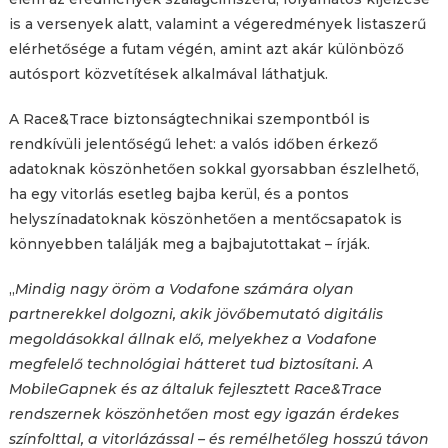
is a versenyek alatt, valamint a végeredmények listaszerű
elérhetősége a futam végén, amint azt akár különböző
autósport közvetítések alkalmával láthatjuk.
A Race&Trace biztonságtechnikai szempontból is
rendkívüli jelentőségű lehet: a valós időben érkező
adatoknak köszönhetően sokkal gyorsabban észlelhető,
ha egy vitorlás esetleg bajba kerül, és a pontos
helyszínadatoknak köszönhetően a mentőcsapatok is
könnyebben találják meg a bajbajutottakat – írják.
„
Mindig nagy öröm a Vodafone számára olyan
partnerekkel dolgozni, akik jövőbemutató digitális
megoldásokkal állnak elő, melyekhez a Vodafone
megfelelő technológiai hátteret tud biztosítani. A
MobileGapnek és az általuk fejlesztett Race&Trace
rendszernek köszönhetően most egy igazán érdekes
színfolttal, a vitorlázással – és remélhetőleg hosszú távon