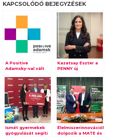
KAPCSOLÓDÓ BEJEGYZÉSEK
A Positive
Kazatsay Eszter a
Adamsky-val vált
PENNY új
foodpandára a
kommunikációs
NetPincér
vezetője
Ismét gyermekek
Élelmiszerinnovációkért
gyógyulását segíti
dolgozik a MATE és