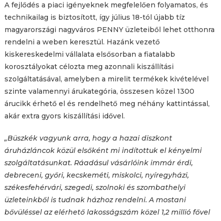
A fejlődés a piaci igényeknek megfelelően folyamatos, és
technikailag is biztosított, így július 18-tól újabb tíz
magyarországi nagyváros PENNY üzleteiből lehet otthonra
rendelni a weben keresztül. Hazánk vezető
kiskereskedelmi vállalata elsősorban a fiatalabb
korosztályokat célozta meg azonnali kiszállítási
szolgáltatásával, amelyben a mirelit termékek kivételével
szinte valamennyi árukategória, összesen közel 1300
árucikk érhető el és rendelhető meg néhány kattintással,
akár extra gyors kiszállítási idővel.
„Büszkék vagyunk arra, hogy a hazai diszkont
áruházláncok közül elsőként mi indítottuk el kényelmi
szolgáltatásunkat. Ráadásul vásárlóink immár érdi,
debreceni, győri, kecskeméti, miskolci, nyíregyházi,
székesfehérvári, szegedi, szolnoki és szombathelyi
üzleteinkből is tudnak házhoz rendelni. A mostani
bővüléssel az elérhető lakosságszám közel 1,2 millió fővel