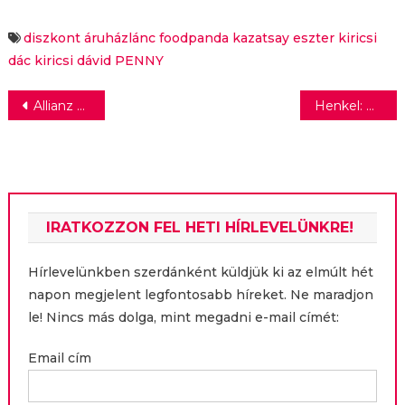
a PENNY
a PENNY
diszkont áruházlánc
foodpanda
kazatsay eszter
kiricsi
dác
kiricsi dávid
PENNY
Bejegyzés
Allianz kutatás: 49,5 százalék már nem engedheti meg magának, hogy kedve szerint utazzon
Henkel: Csatlakozz te is a műanyagmentes júliushoz!
navigáció
IRATKOZZON FEL HETI HÍRLEVELÜNKRE!
Hírlevelünkben szerdánként küldjük ki az elmúlt hét
napon megjelent legfontosabb híreket. Ne maradjon
le! Nincs más dolga, mint megadni e-mail címét:
Email cím