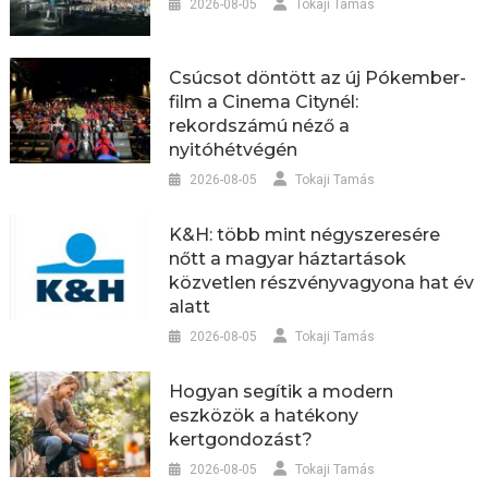
2026-08-05
Tokaji Tamás
Csúcsot döntött az új Pókember-
film a Cinema Citynél:
rekordszámú néző a
nyitóhétvégén
2026-08-05
Tokaji Tamás
K&H: több mint négyszeresére
nőtt a magyar háztartások
közvetlen részvényvagyona hat év
alatt
2026-08-05
Tokaji Tamás
Hogyan segítik a modern
eszközök a hatékony
kertgondozást?
2026-08-05
Tokaji Tamás