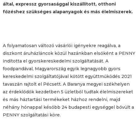
által, expressz gyorsasággal kiszállított, otthoni
főzéshez szükséges alapanyagok és más élelmiszerek.
A folyamatosan változó vásárlói igényekre reagálva, a
diszkont áruházláncok közül hazánkban elsőként a PENNY
indította el gyorskereskedelmi szolgáltatását. A
foodpandával, Magyarország egyik legnagyobb gyors
kereskedelmi szolgáltatójával kötött együttműködés 2021
tavaszán rajtolt el Pécsett. A Baranya megyei székhelyen
az érdeklődők kezdetben 5 üzletből tudtak élelmiszereket
és más háztartási termékeket házhoz rendelni, majd
néhány hónappal később 24 budapesti egységgel bővült a
PENNY szolgáltatási köre.