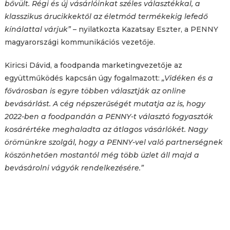
bővült. Régi és új vásárlóinkat széles választékkal, a
klasszikus árucikkektől az életmód termékekig lefedő
kínálattal várjuk”
– nyilatkozta Kazatsay Eszter, a PENNY
magyarországi kommunikációs vezetője.
Kiricsi Dávid, a foodpanda marketingvezetője az
együttműködés kapcsán úgy fogalmazott:
„Vidéken és a
fővárosban is egyre többen választják az online
bevásárlást. A cég népszerűségét mutatja az is, hogy
2022-ben a foodpandán a PENNY-t választó fogyasztók
kosárértéke meghaladta az átlagos vásárlókét. Nagy
örömünkre szolgál, hogy a PENNY-vel való partnerségnek
köszönhetően mostantól még több üzlet áll majd a
bevásárolni vágyók rendelkezésére.”