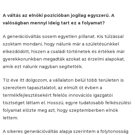
A váltás az elnöki pozícióban jogilag egyszerű. A
valóságban mennyi ideig tart ez a folyamat?
A generációváltás sosem egyetlen pillanat. Kis túlzással
szoktam mondani, hogy nálunk már a születésünkkel
elkezdődött, hiszen a családi történetek és értékek már
gyerekkorunkban megadták azokat az érzelmi alapokat,
amik ezt nálunk nagyban segítették.
Tíz éve itt dolgozom, a vállalaton belül több területen is
szereztem tapasztalatot, az elmúlt öt évben a
termékfejlesztésekért felelős innovációs igazgatói
tisztséget láttam el. Hosszú, egyre tudatosabb felkészülési
folyamat előzte meg azt, hogy szeptemberben elnök
lettem.
A sikeres generációváltás alapja szerintem a folytonosság