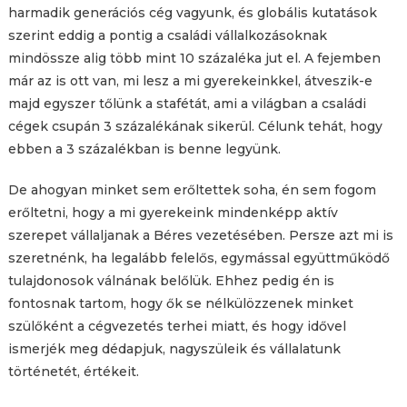
harmadik generációs cég vagyunk, és globális kutatások
szerint eddig a pontig a családi vállalkozásoknak
mindössze alig több mint 10 százaléka jut el. A fejemben
már az is ott van, mi lesz a mi gyerekeinkkel, átveszik-e
majd egyszer tőlünk a stafétát, ami a világban a családi
cégek csupán 3 százalékának sikerül. Célunk tehát, hogy
ebben a 3 százalékban is benne legyünk.
De ahogyan minket sem erőltettek soha, én sem fogom
erőltetni, hogy a mi gyerekeink mindenképp aktív
szerepet vállaljanak a Béres vezetésében. Persze azt mi is
szeretnénk, ha legalább felelős, egymással együttműködő
tulajdonosok válnának belőlük. Ehhez pedig én is
fontosnak tartom, hogy ők se nélkülözzenek minket
szülőként a cégvezetés terhei miatt, és hogy idővel
ismerjék meg dédapjuk, nagyszüleik és vállalatunk
történetét, értékeit.