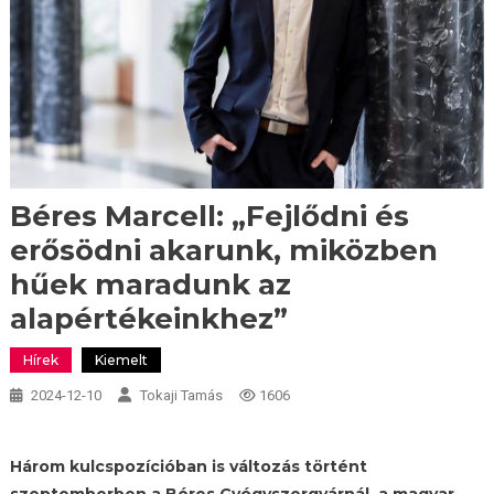
Béres Marcell: „Fejlődni és
erősödni akarunk, miközben
hűek maradunk az
alapértékeinkhez”
Hírek
Kiemelt
2024-12-10
Tokaji Tamás
1606
Három kulcspozícióban is változás történt
szeptemberben a Béres Gyógyszergyárnál, a magyar