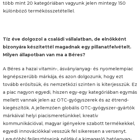
több mint 20 kategóriában vagyunk jelen mintegy 150
különböző termékösszetétellel.
Tíz éve dolgozol a családi vállalatban, de elnökként
bizonyára készítettél magadnak egy pillanatfelvételt.
Milyen állapotban van ma a Béres?
A Béres a hazai vitamin-, ásványianyag- és nyomelempiac
legnépszerűbb márkája, és azon dolgozunk, hogy ezt
tovább erősítsük, és nemzetközi szinten is kiterjesszük. Ez
a piac nagyon egyedi, hiszen egy-egy kategóriában egymás
mellett vannak jelen az OTC-gyógyszerek és az étrend-
kiegészítők. A jellemzően globális OTC-gyógyszer-gyártók
márkáival helyi piacismeretünkkel, kreatív
kommunikációval, magyar igényekre szabott termékekkel,
egyedi innovációkkal vesszük fel sikeresen a versenyt.
Legutóbbi fejlesztéseink például a kimagasló hatóanyag-