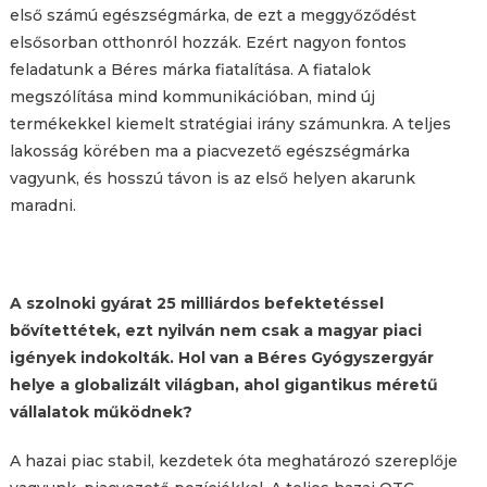
első számú egészségmárka, de ezt a meggyőződést
elsősorban otthonról hozzák. Ezért nagyon fontos
feladatunk a Béres márka fiatalítása. A fiatalok
megszólítása mind kommunikációban, mind új
termékekkel kiemelt stratégiai irány számunkra. A teljes
lakosság körében ma a piacvezető egészségmárka
vagyunk, és hosszú távon is az első helyen akarunk
maradni.
A szolnoki gyárat 25 milliárdos befektetéssel
bővítettétek, ezt nyilván nem csak a magyar piaci
igények indokolták.
Hol van a Béres
Gyógyszergyár
helye a globalizált világban, ahol gigantikus méretű
vállalatok működnek?
A hazai piac stabil, kezdetek óta meghatározó szereplője