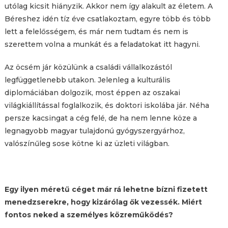
utólag kicsit hiányzik. Akkor nem így alakult az életem. A
Béreshez idén tíz éve csatlakoztam, egyre több és több
lett a felelősségem, és már nem tudtam és nem is
szerettem volna a munkát és a feladatokat itt hagyni.
Az öcsém jár közülünk a családi vállalkozástól
legfüggetlenebb utakon. Jelenleg a kulturális
diplomáciában dolgozik, most éppen az oszakai
világkiállítással foglalkozik, és doktori iskolába jár. Néha
persze kacsingat a cég felé, de ha nem lenne köze a
legnagyobb magyar tulajdonú gyógyszergyárhoz,
valószínűleg sose kötne ki az üzleti világban.
Egy ilyen méretű céget már rá lehetne bízni fizetett
menedzserekre, hogy kizárólag ők vezessék. Miért
fontos neked a személyes közreműködés?