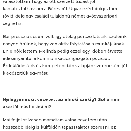
választottam, hogy az ott szerzett tudást jól
kamatoztathassam a Béresnél. Ugyanezért dolgoztam
rövid ideig egy családi tulajdonú német gyógyszeripari
cégnél is.
Bár presszió sosem volt, így utólag persze látszik, szüleink
nagyon örülnek, hogy van aktív folytatása a munkájuknak.
Én elnök lettem, Melinda pedig ezzel egy időben átvette
édesanyámtól a kommunikációs igazgatói pozíciót.
Érdeklődésünk és kompetenciáink alapján szerencsére jól
kiegészítjük egymást.
Nyílegyenes út vezetett az elnöki székig? Soha nem
akartál mást csinálni?
Mai fejjel szívesen maradtam volna egyetem után
hosszabb ideig is külföldön tapasztalatot szerezni, ez