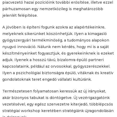
piacvezető hazai pozícióink további erősítése, illetve ezzel
párhuzamosan egy nemzetközileg is meghatározóbb
jelenlét felépítése.
A jövőben is építeni fogunk azokra az alapértékeinkre,
melyeknek sikerünket köszönhetjük. Ilyen a kimagasló
gyógyszergyári termékminőség, a tudományos alapokon
nyugvó innováció. Nálunk nem kérdés, hogy mi is a saját
készítményeinket fogyasztjuk, és gyerekeinknek is ezeket
adjuk. Ilyenek a hosszú távú, bizalomra épülő partneri
kapcsolataink, például az orvosokkal, gyógyszerészekkel.
Ilyen a pszichológiai biztonságra épülő, vitáknak és kreatív
gondolatoknak teret engedő vállalati kultúránk.
Természetesen folyamatosan keressük az új irányokat,
akár bizonyos tabukat is döntögetve. Új vezérigazgatónk
vezetésével, egy egész szervezetre kiterjedő, többlépcsős
stratégiai workshop keretében stratégiánk újragondolásán