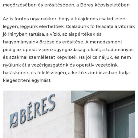
megőrzésében és erősítésében, a Béres képviseletében.
Az is fontos ugyanakkor, hogy a tulajdonos család jelen
legyen, legyünk elérhetőek. Családunk fő feladata a vitorlák
jó irányban tartása, a vízió, az alapértékek és
hagyományaink őrzése és erősítése. A menedzsment
pedig az operatív pénzügyi-gazdasági oldalt, a tudományos
és szakmai szemléletet képviseli. Ha jól csináljuk, és nem
nyúlunk át a vezérigazgatónk és operatív vezetőink
hatáskörein és felelősségén, a kettő szimbiózisban tudja
kiegészíteni egymást.