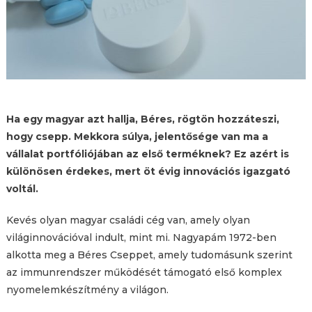
Ha egy magyar azt hallja, Béres, rögtön hozzáteszi,
hogy csepp. Mekkora súlya, jelentősége van ma a
vállalat portfóliójában az első terméknek? Ez azért is
különösen érdekes, mert öt évig innovációs igazgató
voltál.
Kevés olyan magyar családi cég van, amely olyan
világinnovációval indult, mint mi. Nagyapám 1972-ben
alkotta meg a Béres Cseppet, amely tudomásunk szerint
az immunrendszer működését támogató első komplex
nyomelemkészítmény a világon.