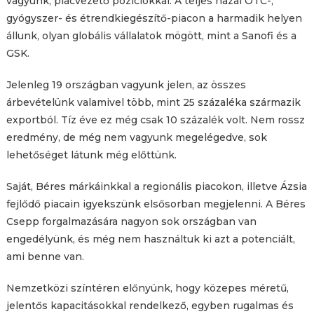
vagyunk, piacvezető pozíciókkal. A teljes hazai OTC-,
gyógyszer- és étrendkiegészítő-piacon a harmadik helyen
állunk, olyan globális vállalatok mögött, mint a Sanofi és a
GSK.
Jelenleg 19 országban vagyunk jelen, az összes
árbevételünk valamivel több, mint 25 százaléka származik
exportból. Tíz éve ez még csak 10 százalék volt. Nem rossz
eredmény, de még nem vagyunk megelégedve, sok
lehetőséget látunk még előttünk.
Saját, Béres márkáinkkal a regionális piacokon, illetve Ázsia
fejlődő piacain igyekszünk elsősorban megjelenni. A Béres
Csepp forgalmazására nagyon sok országban van
engedélyünk, és még nem használtuk ki azt a potenciált,
ami benne van.
Nemzetközi színtéren előnyünk, hogy közepes méretű,
jelentős kapacitásokkal rendelkező, egyben rugalmas és