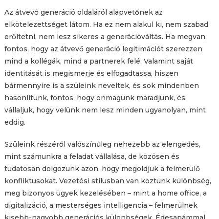
Az átvevő generáció oldaláról alapvetőnek az
elkötelezettséget látom. Ha ez nem alakul ki, nem szabad
erőltetni, nem lesz sikeres a generációváltás. Ha megvan,
fontos, hogy az átvevő generáció legitimációt szerezzen
mind a kollégák, mind a partnerek felé. Valamint saját
identitását is megismerje és elfogadtassa, hiszen
bármennyire is a szüleink neveltek, és sok mindenben
hasonlítunk, fontos, hogy önmagunk maradjunk, és
vállaljuk, hogy velünk nem lesz minden ugyanolyan, mint
eddig.
Szüleink részéről valószínűleg nehezebb az elengedés,
mint számunkra a feladat vállalása, de közösen és
tudatosan dolgozunk azon, hogy megoldjuk a felmerülő
konfliktusokat. Vezetési stílusban van köztünk különbség,
meg bizonyos ügyek kezelésében – mint a home office, a
digitalizáció, a mesterséges intelligencia – felmerülnek
kisebb-nagyobb generációs különbségek. Édesapámmal