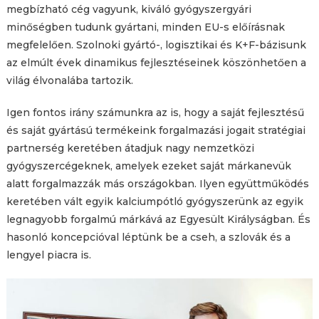
megbízható cég vagyunk, kiváló gyógyszergyári
minőségben tudunk gyártani, minden EU-s előírásnak
megfelelően. Szolnoki gyártó-, logisztikai és K+F-bázisunk
az elmúlt évek dinamikus fejlesztéseinek köszönhetően a
világ élvonalába tartozik.
Igen fontos irány számunkra az is, hogy a saját fejlesztésű
és saját gyártású termékeink forgalmazási jogait stratégiai
partnerség keretében átadjuk nagy nemzetközi
gyógyszercégeknek, amelyek ezeket saját márkanevük
alatt forgalmazzák más országokban. Ilyen együttműködés
keretében vált egyik kalciumpótló gyógyszerünk az egyik
legnagyobb forgalmú márkává az Egyesült Királyságban. És
hasonló koncepcióval léptünk be a cseh, a szlovák és a
lengyel piacra is.