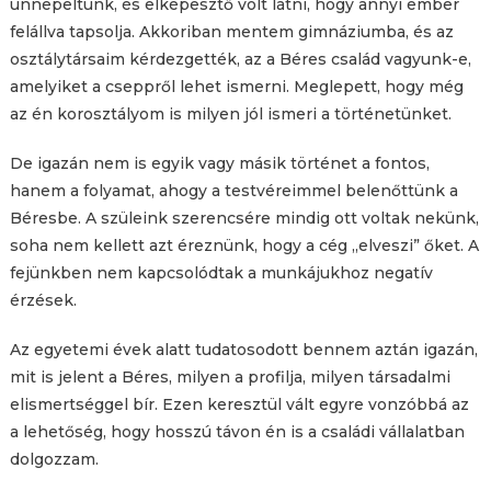
ünnepeltünk, és elképesztő volt látni, hogy annyi ember
felállva tapsolja. Akkoriban mentem gimnáziumba, és az
osztálytársaim kérdezgették, az a Béres család vagyunk-e,
amelyiket a cseppről lehet ismerni. Meglepett, hogy még
az én korosztályom is milyen jól ismeri a történetünket.
De igazán nem is egyik vagy másik történet a fontos,
hanem a folyamat, ahogy a testvéreimmel belenőttünk a
Béresbe. A szüleink szerencsére mindig ott voltak nekünk,
soha nem kellett azt éreznünk, hogy a cég „elveszi” őket. A
fejünkben nem kapcsolódtak a munkájukhoz negatív
érzések.
Az egyetemi évek alatt tudatosodott bennem aztán igazán,
mit is jelent a Béres, milyen a profilja, milyen társadalmi
elismertséggel bír. Ezen keresztül vált egyre vonzóbbá az
a lehetőség, hogy hosszú távon én is a családi vállalatban
dolgozzam.