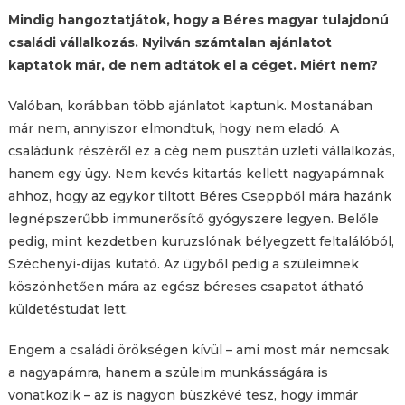
Mindig hangoztatjátok, hogy a Béres magyar tulajdonú
családi vállalkozás. Nyilván számtalan ajánlatot
kaptatok már, de nem adtátok el a céget. Miért nem?
Valóban, korábban több ajánlatot kaptunk. Mostanában
már nem, annyiszor elmondtuk, hogy nem eladó. A
családunk részéről ez a cég nem pusztán üzleti vállalkozás,
hanem egy ügy. Nem kevés kitartás kellett nagyapámnak
ahhoz, hogy az egykor tiltott Béres Cseppből mára hazánk
legnépszerűbb immunerősítő gyógyszere legyen. Belőle
pedig, mint kezdetben kuruzslónak bélyegzett feltalálóból,
Széchenyi-díjas kutató. Az ügyből pedig a szüleimnek
köszönhetően mára az egész béreses csapatot átható
küldetéstudat lett.
Engem a családi örökségen kívül – ami most már nemcsak
a nagyapámra, hanem a szüleim munkásságára is
vonatkozik – az is nagyon büszkévé tesz, hogy immár