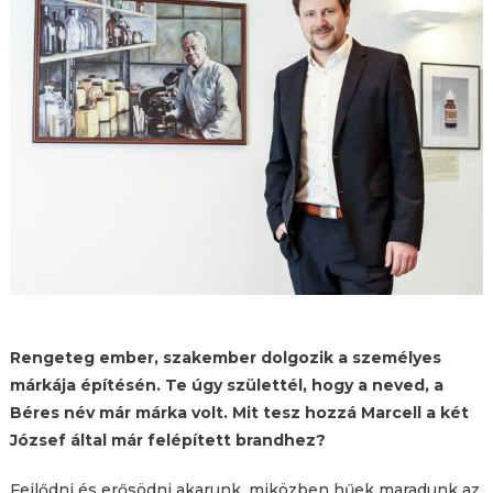
Rengeteg ember, szakember dolgozik a személyes
márkája építésén. Te úgy születtél, hogy a neved, a
Béres név már márka volt. Mit tesz hozzá Marcell a két
József által már felépített brandhez?
Fejlődni és erősödni akarunk, miközben hűek maradunk az