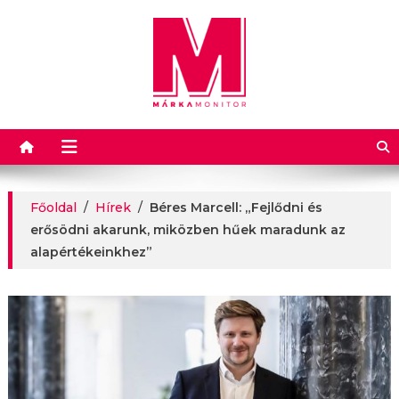
Márkamonitor
Főoldal
/
Hírek
/
Béres Marcell: „Fejlődni és
erősödni akarunk, miközben hűek maradunk az
alapértékeinkhez”