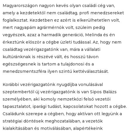
Magyarországon nagyon kevés olyan családi cég van,
amely a kezdetektől nem családtag, profi menedzsereket
foglalkoztat. Kezdetben ez azért is elkerülhetetlen volt,
mert nagyapám agrármérnök volt, szüleim pedig
vegyészek, azaz a harmadik generáció, Melinda és én
érkeztünk először a cégbe üzleti tudással. Az, hogy nem
családtag vezérigazgatónk van, mára a vállalati
kultúránknak is részévé vált, és hosszú távon
egészségesnek is tartom a tulajdonosi és a
menedzsmentszféra ilyen szintű kettéválasztását.
Korábbi vezérigazgatónk nyugdíjba vonulásával
szeptembertől új vezérigazgatónk is van Sipos Balázs
személyében, aki komoly nemzetközi felső vezetői
tapasztalatot, iparági tudást, kapcsolatokat hozott a cégbe.
Családunk szerepe a cégben, hogy aktívan ott legyünk a
stratégiai döntések meghozatalában, a vezetők
kialakításában és motiválásában, alapértékeink