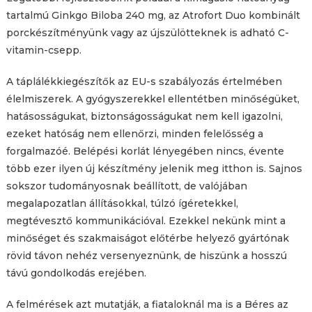
tartalmú Ginkgo Biloba 240 mg, az Atrofort Duo kombinált
porckészítményünk vagy az újszülötteknek is adható C-
vitamin-csepp.
A táplálékkiegészítők az EU-s szabályozás értelmében
élelmiszerek. A gyógyszerekkel ellentétben minőségüket,
hatásosságukat, biztonságosságukat nem kell igazolni,
ezeket hatóság nem ellenőrzi, minden felelősség a
forgalmazóé. Belépési korlát lényegében nincs, évente
több ezer ilyen új készítmény jelenik meg itthon is. Sajnos
sokszor tudományosnak beállított, de valójában
megalapozatlan állításokkal, túlzó ígéretekkel,
megtévesztő kommunikációval. Ezekkel nekünk mint a
minőséget és szakmaiságot előtérbe helyező gyártónak
rövid távon nehéz versenyeznünk, de hiszünk a hosszú
távú gondolkodás erejében.
A felmérések azt mutatják, a fiataloknál ma is a Béres az