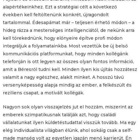
alapértékeinkhez. Ezt a stratégiai célt a következő
években kell feltöltenünk konkrét, újragondolt
tartalommal. Édesapámat már – teljesen érhető módon – a
hideg rázza a mesterséges intelligenciától, de nekünk arra
kell törekednünk, hogy előnyeire építve profi módon
integráljuk a folyamatainkba. Most vezettük be új belső
kommunikációs platformunkat, hogy minden kollégánk
telefonján is ott legyen az összes olyan fontos információ,
amit a Béresről tudni kell. Minden ilyen kis újítás hozzátesz
valamit a nagy egészhez, alakít minket. A hosszú távú
versenyképesség alapja mindig az ember, a felkészült és
reziliens csapat, a motivált kollégák.
Nagyon sok olyan visszajelzés jut el hozzám, miszerint az
emberek szimpatikusnak találják azt, hogy családi
vállalatunkat ilyen küldetéstudattal visszük tovább. Ma egy
elég individualista világban élünk, ahol sokáig csak a self-
made manség volt az egyetlen igazán menő karrierút. Én