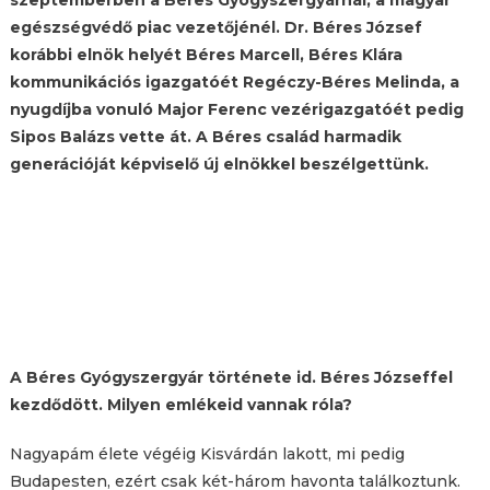
egészségvédő piac vezetőjénél. Dr. Béres József
korábbi elnök helyét Béres Marcell, Béres Klára
kommunikációs igazgatóét Regéczy-Béres Melinda, a
nyugdíjba vonuló Major Ferenc vezérigazgatóét pedig
Sipos Balázs vette át. A Béres család harmadik
generációját képviselő új elnökkel beszélgettünk.
A Béres Gyógyszergyár története id. Béres Józseffel
kezdődött. Milyen emlékeid vannak róla?
Nagyapám élete végéig Kisvárdán lakott, mi pedig
Budapesten, ezért csak két-három havonta találkoztunk.