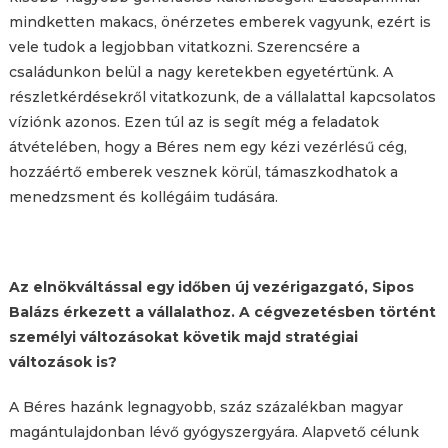
mindketten makacs, önérzetes emberek vagyunk, ezért is
vele tudok a legjobban vitatkozni. Szerencsére a
családunkon belül a nagy keretekben egyetértünk. A
részletkérdésekről vitatkozunk, de a vállalattal kapcsolatos
víziónk azonos. Ezen túl az is segít még a feladatok
átvételében, hogy a Béres nem egy kézi vezérlésű cég,
hozzáértő emberek vesznek körül, támaszkodhatok a
menedzsment és kollégáim tudására.
Az elnökváltással egy időben új vezérigazgató, Sipos
Balázs érkezett a vállalathoz. A cégvezetésben történt
személyi változásokat követik majd stratégiai
változások is?
A Béres hazánk legnagyobb, száz százalékban magyar
magántulajdonban lévő gyógyszergyára. Alapvető célunk