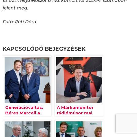
Ez az interjú először a Márkamonitor 2024/4. számában
jelent meg.
Fotó: Réti Dóra
KAPCSOLÓDÓ BEJEGYZÉSEK
Generációváltás:
A Márkamonitor
Béres Marcell a
rádióműsor mai
Béres
vendége Béres
Gyógyszergyár új
Marcell
elnöke