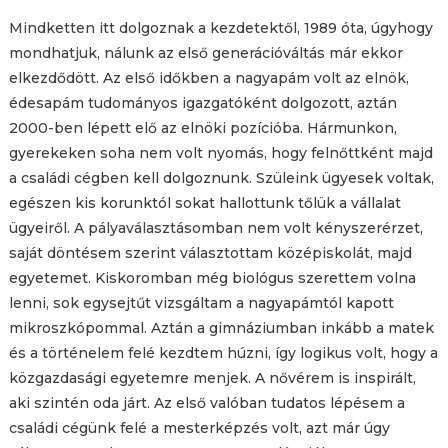
Mindketten itt dolgoznak a kezdetektől, 1989 óta, úgyhogy
mondhatjuk, nálunk az első generációváltás már ekkor
elkezdődött. Az első időkben a nagyapám volt az elnök,
édesapám tudományos igazgatóként dolgozott, aztán
2000-ben lépett elő az elnöki pozícióba. Hármunkon,
gyerekeken soha nem volt nyomás, hogy felnőttként majd
a családi cégben kell dolgoznunk. Szüleink ügyesek voltak,
egészen kis korunktól sokat hallottunk tőlük a vállalat
ügyeiről. A pályaválasztásomban nem volt kényszerérzet,
saját döntésem szerint választottam középiskolát, majd
egyetemet. Kiskoromban még biológus szerettem volna
lenni, sok egysejtűt vizsgáltam a nagyapámtól kapott
mikroszkópommal. Aztán a gimnáziumban inkább a matek
és a történelem felé kezdtem húzni, így logikus volt, hogy a
közgazdasági egyetemre menjek. A nővérem is inspirált,
aki szintén oda járt. Az első valóban tudatos lépésem a
családi cégünk felé a mesterképzés volt, azt már úgy