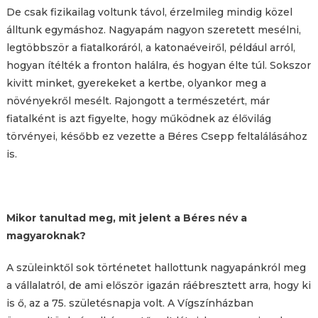
De csak fizikailag voltunk távol, érzelmileg mindig közel
álltunk egymáshoz. Nagyapám nagyon szeretett mesélni,
legtöbbször a fiatalkoráról, a katonaéveiről, például arról,
hogyan ítélték a fronton halálra, és hogyan élte túl. Sokszor
kivitt minket, gyerekeket a kertbe, olyankor meg a
növényekről mesélt. Rajongott a természetért, már
fiatalként is azt figyelte, hogy működnek az élővilág
törvényei, később ez vezette a Béres Csepp feltalálásához
is.
Mikor tanultad meg, mit jelent a Béres név a
magyaroknak?
A szüleinktől sok történetet hallottunk nagyapánkról meg
a vállalatról, de ami először igazán ráébresztett arra, hogy ki
is ő, az a 75. születésnapja volt. A Vígszínházban