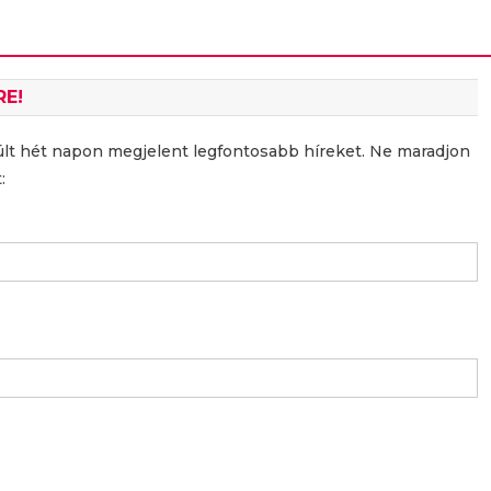
RE!
últ hét napon megjelent legfontosabb híreket. Ne maradjon
: