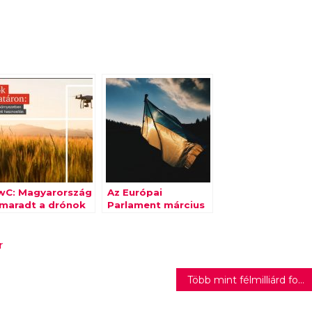
wC: Magyarország
Az Európai
emaradt a drónok
Parlament március
leti célú
elsején soron kívüli
asznosításában
plenáris ülést tart
az Ukrajna elleni
r
orosz agresszió
miatt
Több mint félmilliárd forint nyereményt hozott a BL döntő a sportfogadóknak