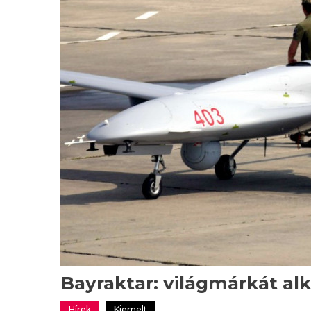
Bayraktar: világmárkát alk
Hírek
Kiemelt