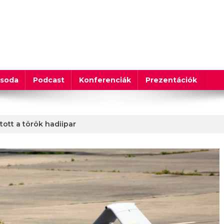
csoda
Podcast
Konferenciák
Prezentációk
tott a török hadiipar