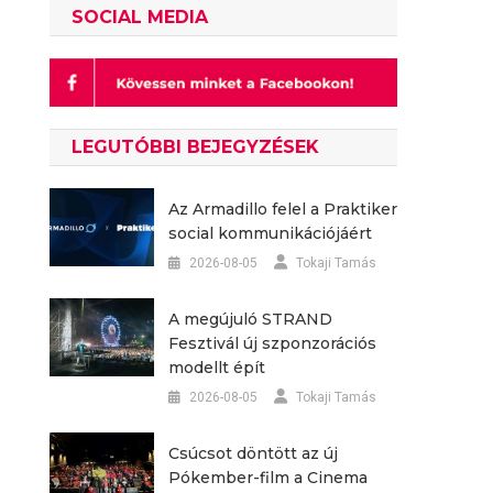
SOCIAL MEDIA
LEGUTÓBBI BEJEGYZÉSEK
Az Armadillo felel a Praktiker
social kommunikációjáért
2026-08-05
Tokaji Tamás
A megújuló STRAND
Fesztivál új szponzorációs
modellt épít
2026-08-05
Tokaji Tamás
Csúcsot döntött az új
Pókember-film a Cinema