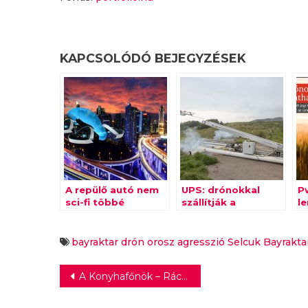
KAPCSOLÓDÓ BEJEGYZÉSEK
A repülő autó nem
UPS: drónokkal
P
sci-fi többé
szállítják a
l
vakcinákat
üz
h
bayraktar
drón
orosz agresszió
Selcuk Bayrakta
Bejegyzés
A Konyhafőnök – Rácz Jenő körül forgott a világ
navigáció