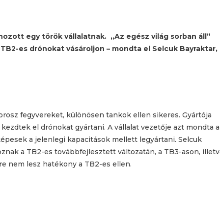
ozott egy török vállalatnak. „Az egész világ sorban áll”
r TB2-es drónokat vásároljon – mondta el Selcuk Bayraktar,
orosz fegyvereket, különösen tankok ellen sikeres. Gyártója
kezdtek el drónokat gyártani. A vállalat vezetője azt mondta a
pesek a jelenlegi kapacitások mellett legyártani. Selcuk
oznak a TB2-es továbbfejlesztett változatán, a TB3-ason, illet
re nem lesz hatékony a TB2-es ellen.