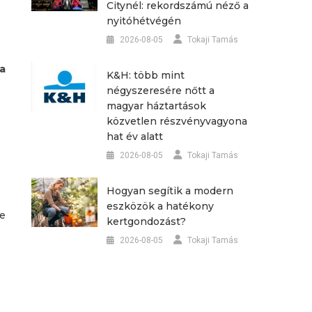
Citynél: rekordszámú néző a
nyitóhétvégén
2026-08-05
Tokaji Tamás
 a
K&H: több mint
négyszeresére nőtt a
magyar háztartások
közvetlen részvényvagyona
hat év alatt
2026-08-05
Tokaji Tamás
Hogyan segítik a modern
eszközök a hatékony
ve
kertgondozást?
2026-08-05
Tokaji Tamás