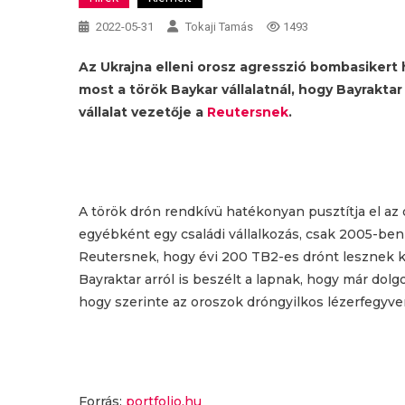
2022-05-31
Tokaji Tamás
1493
Az Ukrajna elleni orosz agresszió bombasikert h
most a török Baykar vállalatnál, hogy Bayrakta
vállalat vezetője a
Reutersnek
.
A török drón rendkívü hatékonyan pusztítja el az 
egyébként egy családi vállalkozás, csak 2005-ben 
Reutersnek, hogy évi 200 TB2-es drónt lesznek ké
Bayraktar arról is beszélt a lapnak, hogy már dolg
hogy szerinte az oroszok dróngyilkos lézerfegyve
Forrás:
portfolio.hu