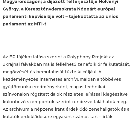
Magyarországon; a díjazott felterjesztője Hölvényi
György, a Kereszténydemokrata Néppárt európai
parlamenti képviselője volt – tájékoztatta az uniós
parlament az MTI-t.
Az EP tájékoztatása szerint a Polyphony Projekt az
ukrajnai falvakban ma is fellelhető zenefolklór felkutatását,
megőrzését és bemutatását tűzte ki céljául. A
kezdeményezés internetes archívumaiban a többéves
gyűjtőmunka eredményeként, magas technikai
színvonalon rögzített dalok részletes leírással kiegészítve,
különböző szempontok szerint rendezve találhatók meg.
Az archívum a népzene iránt érdeklődő zenehallgatók és a
kutatók érdeklődésére egyaránt számot tart – írták.