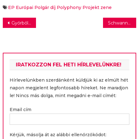
Egyetemen
anyanyelvű
mesekönyvet
EP Európai Polgár díj
Polyphony Projekt
zene
Bejegyzés
Győrből a francia világversenyig
Schwanner Endre Haumann Péterről készült fotóit mutatja be az MNM kamaratárlata
navigáció
IRATKOZZON FEL HETI HÍRLEVELÜNKRE!
Hírlevelünkben szerdánként küldjük ki az elmúlt hét
napon megjelent legfontosabb híreket. Ne maradjon
le! Nincs más dolga, mint megadni e-mail címét:
Email cím
Kérjük, másolja át az alábbi ellenőrzőkódot: