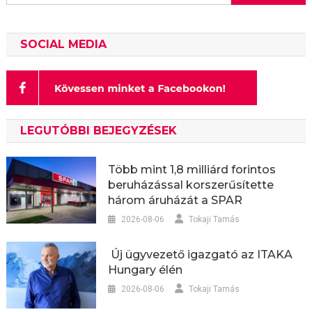
SOCIAL MEDIA
LEGUTÓBBI BEJEGYZÉSEK
Több mint 1,8 milliárd forintos
beruházással korszerűsítette
három áruházát a SPAR
2026-08-06
Tokaji Tamás
Új ügyvezető igazgató az ITAKA
Hungary élén
2026-08-06
Tokaji Tamás