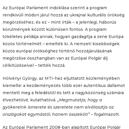
Az Európai Parlament indoklása szerint a program
rendkívüli módon járul hozzá az ukrajnai kulturális örökség
megőrzéséhez, és ez – mint írták – a jelenlegi, háborús
körülmények között különösen fontos. A program
tökéletes példája annak, hogyan gazdagítja a zene Európa
közös történelmét – emelték ki. A nemzeti kisebbségek
közös európai örökséghez történő hozzájárulásának
megőrzése összhangban van az Európai Polgár díj
célkitűzéseivel – tették hozzá.
Hölvényi György, az MTI-hez eljuttatott közleményében
kiemelte: a kezdeményezés több ezer autentikus dallamot
mentett meg a feledéstől és tett a nagyközönség számára
élvezhetővé, kutathatóvá.
„Megmutatja, hogy a
gyökereink ismerete és szeretete nem elválasztja az
országokat egymástól, hanem összeköti”
– fogalmazott.
Az Európai Parlament 2008-ban alapított Európai Polgár