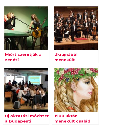
Miért szeretjük a
Ukrajnából
zenét?
menekült
gyermekek
megsegítésére
adnak koncertet a
Pannon
Filharmonikusok
Új oktatási módszer
1500 ukrán
a Budapesti
menekült család
Metropolitan
gyermeke kaphat