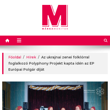
Márkamonitor
Főoldal
/
Hírek
/
Az ukrajnai zenei folklórral
foglalkozó Polyphony Projekt kapta idén az EP
Európai Polgár díját