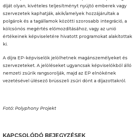
díját olyan, kivételes teljesítményt nyújtó emberek vagy
szervezetek kaphatják, akik/amelyek hozzájárultak a
polgárok és a tagállamok közötti szorosabb integráció, a
kölcsönös megértés előmozdításához, vagy az unió
értékeinek képviseletére hivatott programokat alakítottak
ki.
A díjra EP-képviselők jelölhetnek magánszemélyeket és
szervezeteket. A jelöléseket ugyancsak képviselőkből álló
nemzeti zsűrik rangsorolják, majd az EP elnökének
vezetésével ülésező brüsszeli zsűri dönt a díjazottakról.
Fotó: Polyphony Projekt
KAPCSOLÓDÓ BEJEGYZÉSEK