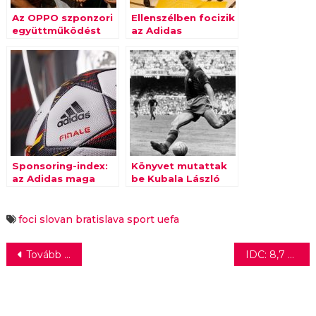
Az OPPO szponzori
Ellenszélben focizik
együttműködést
az Adidas
jelentett be az
Európai Labdarúgó-
szövetséggel
Sponsoring-index:
Könyvet mutattak
az Adidas maga
be Kubala László
mögé utasítja a Red
futballistáról
Bullt
foci
slovan bratislava
sport
uefa
Bejegyzés
Tovább terjeszkedik a MediaMarkt
IDC: 8,7 százalékkal esett az okostelefonok kiszállítása globálisan a második negyedévben
navigáció