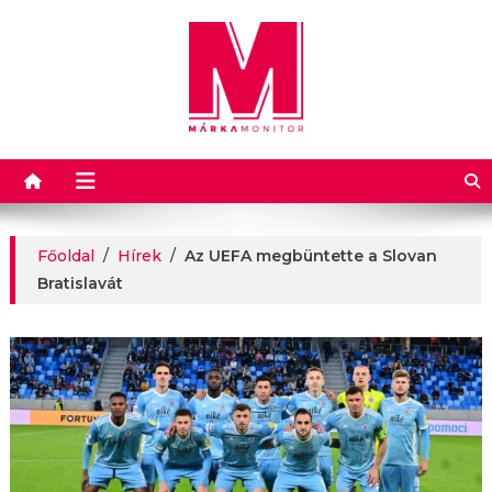
Márkamonitor
Főoldal
/
Hírek
/
Az UEFA megbüntette a Slovan
Bratislavát