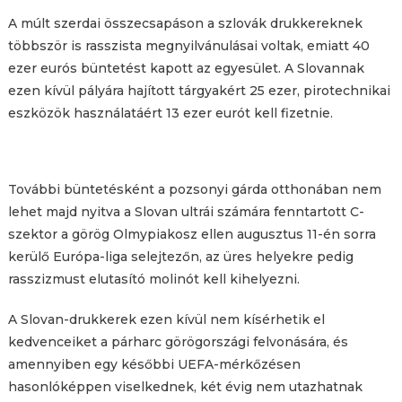
A múlt szerdai összecsapáson a szlovák drukkereknek
többször is rasszista megnyilvánulásai voltak, emiatt 40
ezer eurós büntetést kapott az egyesület. A Slovannak
ezen kívül pályára hajított tárgyakért 25 ezer, pirotechnikai
eszközök használatáért 13 ezer eurót kell fizetnie.
További büntetésként a pozsonyi gárda otthonában nem
lehet majd nyitva a Slovan ultrái számára fenntartott C-
szektor a görög Olmypiakosz ellen augusztus 11-én sorra
kerülő Európa-liga selejtezőn, az üres helyekre pedig
rasszizmust elutasító molinót kell kihelyezni.
A Slovan-drukkerek ezen kívül nem kísérhetik el
kedvenceiket a párharc görögországi felvonására, és
amennyiben egy későbbi UEFA-mérkőzésen
hasonlóképpen viselkednek, két évig nem utazhatnak