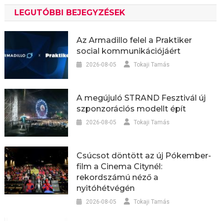
LEGUTÓBBI BEJEGYZÉSEK
Az Armadillo felel a Praktiker
social kommunikációjáért
2026-08-05
Tokaji Tamás
A megújuló STRAND Fesztivál új
szponzorációs modellt épít
2026-08-05
Tokaji Tamás
Csúcsot döntött az új Pókember-
film a Cinema Citynél:
rekordszámú néző a
nyitóhétvégén
2026-08-05
Tokaji Tamás